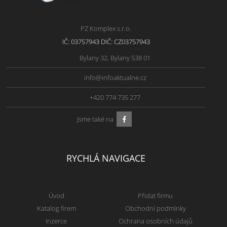
PZ Komplex s.r.o.
IČ: 03757943 DIČ: CZ03757943
Bylany 32, Bylany 538 01
info@infoaktualne.cz
+420 774 735 277
Jsme také na
RYCHLÁ NAVIGACE
Úvod
Přidat firmu
Katalog firem
Obchodní podmínky
Inzerce
Ochrana osobních údajů