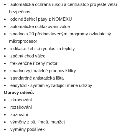
automatická ochrana rukou a centrálstop pro ještě větší
bezpečnost
odolné žehlící pásy z NOMEXU
automatické ochlazování válce
snadno s 20 přednastavenými programy ovladatelný
mikroprocesor
indikace žehlící rychlosti a teploty
zpětný chod válce
frekvenčně řízený motor
snadno vyjímatelné prachové filtry
standardně antistatická lišta
easyfold - systém vyžadující méně údržby
Opravy oděvů:
zkracování
rozšiřování
zužování
výměny zipů, límců, manžet
výměny podšívek