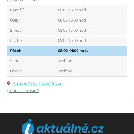
Pondělí
08:00-18:00 hod.
Úterý
08:00-16:00 hod.
Středa
08:00-16:00 hod.
Čtvrtek
08:00-16:00 hod.
Pátek
08:00-14:00 hod.
Sobota
Zavřeno
Neděle
Zavřeno
Místecká 1116, 742 58 Příbor
(zobrazit na mapě)