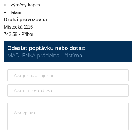
výměny kapes
látání
Druhá provozovna:
Místecká 1116
742 58 - Příbor
Odeslat poptávku nebo dotaz:
MADLENKA prádelna - čistírna