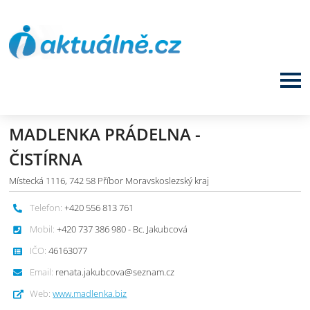
MADLENKA PRÁDELNA -
ČISTÍRNA
Místecká 1116, 742 58 Příbor Moravskoslezský kraj
Telefon:
+420 556 813 761
Mobil:
+420 737 386 980 - Bc. Jakubcová
IČO:
46163077
Email:
renata.jakubcova@seznam.cz
Web:
www.madlenka.biz