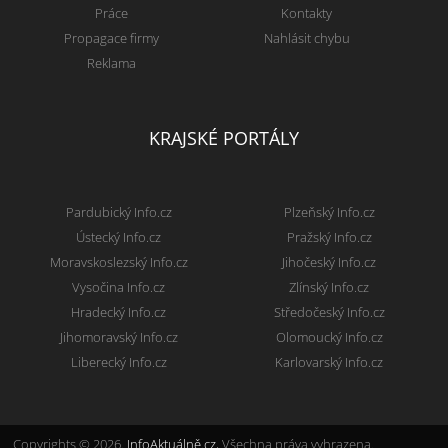
Práce
Kontakty
Propagace firmy
Nahlásit chybu
Reklama
KRAJSKÉ PORTÁLY
Pardubický Info.cz
Plzeňský Info.cz
Ústecký Info.cz
Pražský Info.cz
Moravskoslezský Info.cz
Jihočeský Info.cz
Vysočina Info.cz
Zlínský Info.cz
Hradecký Info.cz
Středočeský Info.cz
Jihomoravský Info.cz
Olomoucký Info.cz
Liberecký Info.cz
Karlovarský Info.cz
Copyrights © 2026.
InfoAktuálně.cz
, Všechna práva vyhrazena.