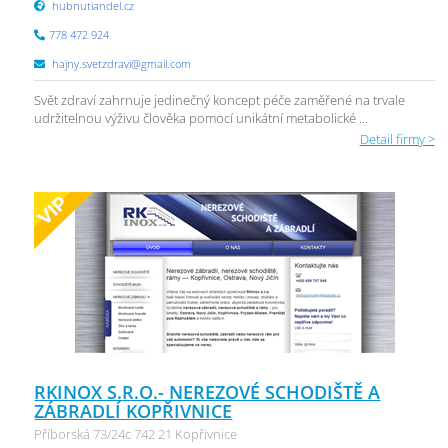
hubnutiandel.cz
778 472 924
hajny.svetzdravi@gmail.com
Svět zdraví zahrnuje jedinečný koncept péče zaměřené na trvale
udržitelnou výživu člověka pomocí unikátní metabolické ...
Detail firmy >
RKINOX S.R.O.- NEREZOVÉ SCHODIŠTĚ A
ZÁBRADLÍ KOPŘIVNICE
Příborská 73/24c 742 21 Kopřivnice