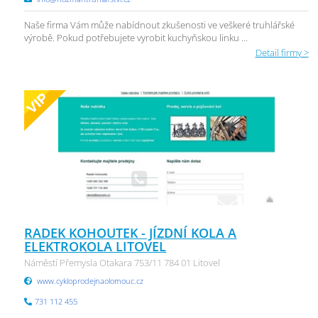
Naše firma Vám může nabídnout zkušenosti ve veškeré truhlářské
výrobě. Pokud potřebujete vyrobit kuchyňskou linku ...
Detail firmy >
RADEK KOHOUTEK - JÍZDNÍ KOLA A
ELEKTROKOLA LITOVEL
Náměstí Přemysla Otakara 753/11 784 01 Litovel
www.cykloprodejnaolomouc.cz
731 112 455