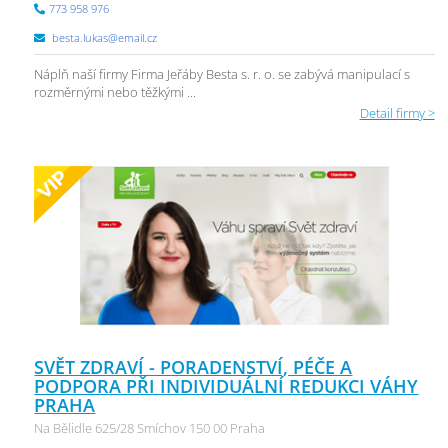
773 958 976
besta.lukas@email.cz
Náplň naší firmy Firma Jeřáby Besta s. r. o. se zabývá manipulací s
rozměrnými nebo těžkými ...
Detail firmy >
SVĚT ZDRAVÍ - PORADENSTVÍ, PÉČE A
PODPORA PŘI INDIVIDUÁLNÍ REDUKCI VÁHY
PRAHA
Na Bělidle 625/28 Smíchov 150 00 Praha