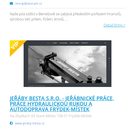
omnip@seznam.cz
Naše pila sídlící v Benešově se zabývá především pořezem hranolů,
výrobou latí, prken, fošen, krovů, ...
Detail firmy >
JEŘÁBY BESTA S.R.O. - JEŘÁBNICKÉ PRÁCE,
PRÁCE HYDRAULICKOU RUKOU A
AUTODOPRAVA FRÝDEK-MÍSTEK
Na Zbytkách 83 Staré Město 738 01 Frýdek-Místek
www.jeraby-besta.cz