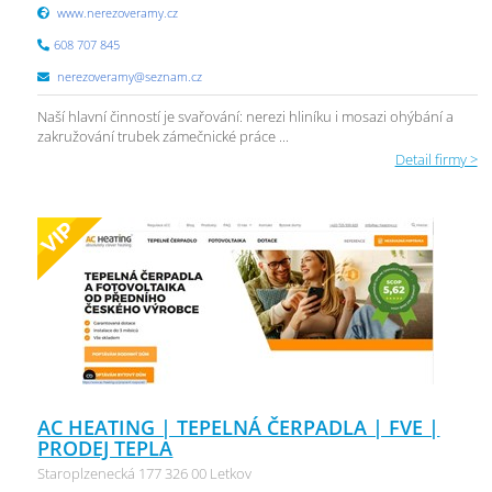
www.nerezoveramy.cz
608 707 845
nerezoveramy@seznam.cz
Naší hlavní činností je svařování: nerezi hliníku i mosazi ohýbání a
zakružování trubek zámečnické práce ...
Detail firmy >
AC HEATING | TEPELNÁ ČERPADLA | FVE |
PRODEJ TEPLA
Staroplzenecká 177 326 00 Letkov