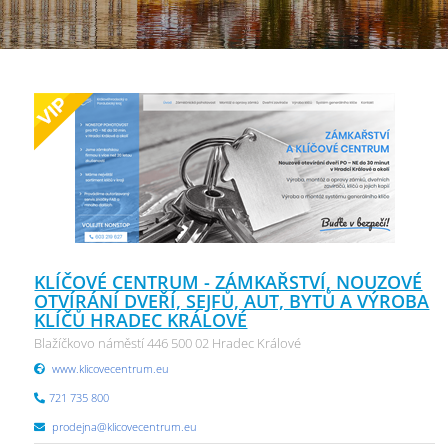
KLÍČOVÉ CENTRUM - ZÁMKAŘSTVÍ, NOUZOVÉ
OTVÍRÁNÍ DVEŘÍ, SEJFŮ, AUT, BYTŮ A VÝROBA
KLÍČŮ HRADEC KRÁLOVÉ
Blažíčkovo náměstí 446 500 02 Hradec Králové
www.klicovecentrum.eu
721 735 800
prodejna@klicovecentrum.eu