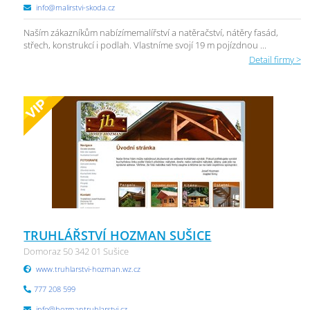
info@malirstvi-skoda.cz
Naším zákazníkům nabízímemalířství a natěračství, nátěry fasád,
střech, konstrukcí i podlah. Vlastníme svojí 19 m pojízdnou ...
Detail firmy >
TRUHLÁŘSTVÍ HOZMAN SUŠICE
Domoraz 50 342 01 Sušice
www.truhlarstvi-hozman.wz.cz
777 208 599
info@hozmantruhlarstvi.cz