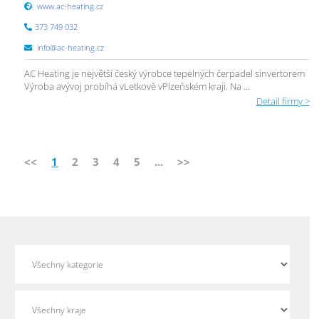
www.ac-heating.cz
373 749 032
info@ac-heating.cz
AC Heating je největší český výrobce tepelných čerpadel sinvertorem
Výroba avývoj probíhá vLetkově vPlzeňském kraji. Na ...
Detail firmy >
<<
1
2
3
4
5
...
>>