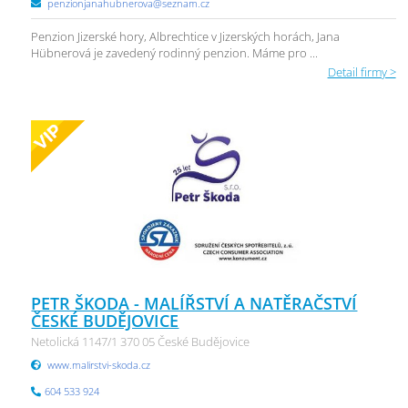
penzionjanahubnerova@seznam.cz
Penzion Jizerské hory, Albrechtice v Jizerských horách, Jana
Hübnerová je zavedený rodinný penzion. Máme pro ...
Detail firmy >
PETR ŠKODA - MALÍŘSTVÍ A NATĚRAČSTVÍ
ČESKÉ BUDĚJOVICE
Netolická 1147/1 370 05 České Budějovice
www.malirstvi-skoda.cz
604 533 924