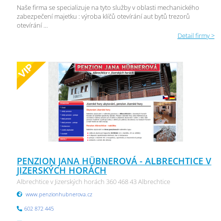
Naše firma se specializuje na tyto služby v oblasti mechanického
zabezpečení majetku : výroba klíčů otevírání aut bytů trezorů
otevírání ...
Detail firmy >
PENZION JANA HÜBNEROVÁ - ALBRECHTICE V
JIZERSKÝCH HORÁCH
Albrechtice v Jizerských horách 360 468 43 Albrechtice
www.penzionhubnerova.cz
602 872 445