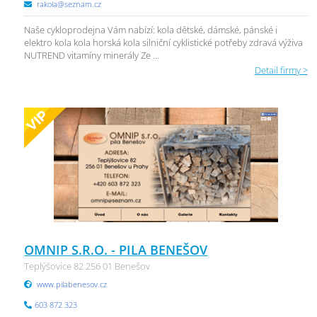
rakola@seznam.cz
Naše cykloprodejna Vám nabízí: kola dětské, dámské, pánské i
elektro kola kola horská kola silniční cyklistické potřeby zdravá výživa
NUTREND vitamíny minerály Ze ...
Detail firmy >
OMNIP S.R.O. - PILA BENEŠOV
Teplýšovice 82 256 01 Benešov
www.pilabenesov.cz
603 872 323