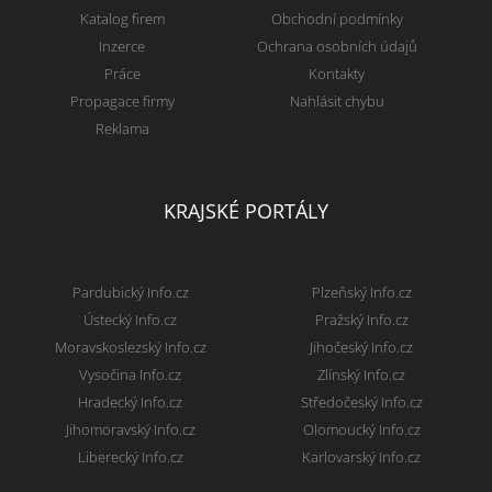
Katalog firem
Obchodní podmínky
Inzerce
Ochrana osobních údajů
Práce
Kontakty
Propagace firmy
Nahlásit chybu
Reklama
KRAJSKÉ PORTÁLY
Pardubický Info.cz
Plzeňský Info.cz
Ústecký Info.cz
Pražský Info.cz
Moravskoslezský Info.cz
Jihočeský Info.cz
Vysočina Info.cz
Zlínský Info.cz
Hradecký Info.cz
Středočeský Info.cz
Jihomoravský Info.cz
Olomoucký Info.cz
Liberecký Info.cz
Karlovarský Info.cz