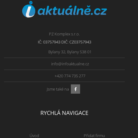
PZ Komplex s.r.o.
IČ: 03757943 DIČ: CZ03757943
Bylany 32, Bylany 538 01
info@infoaktualne.cz
+420 774 735 277
Jsme také na
RYCHLÁ NAVIGACE
Úvod
Přidat firmu