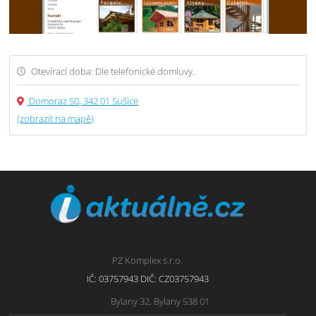
Otevírací doba: Dle telefonické domluvy.
Domoraz 50, 342 01 Sušice
(zobrazit na mapě)
PZ Komplex s.r.o.
IČ: 03757943 DIČ: CZ03757943
Bylany 32, Bylany 538 01