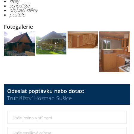
stoly
schodiště
obývací stěny
postele
Fotogalerie
Odeslat poptávku nebo dotaz:
Truhlářství Hozman Sušice