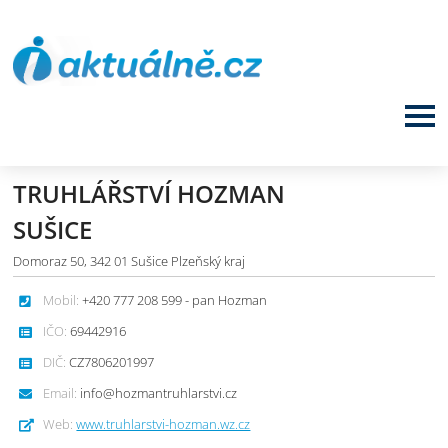
TRUHLÁŘSTVÍ HOZMAN
SUŠICE
Domoraz 50, 342 01 Sušice Plzeňský kraj
Mobil:
+420 777 208 599 - pan Hozman
IČO:
69442916
DIČ:
CZ7806201997
Email:
info@hozmantruhlarstvi.cz
Web:
www.truhlarstvi-hozman.wz.cz