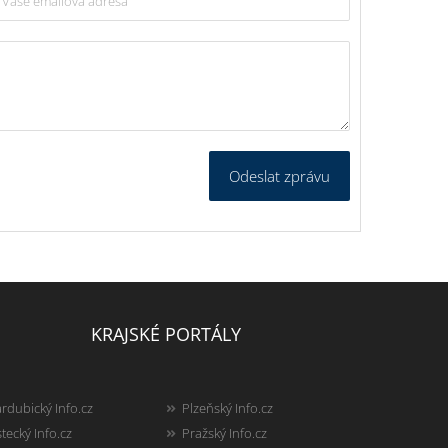
Odeslat zprávu
KRAJSKÉ PORTÁLY
rdubický Info.cz
Plzeňský Info.cz
tecký Info.cz
Pražský Info.cz