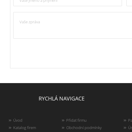
RYCHLÁ NAVIGACE
Úvod
Přidat firmu
Pa
Katalog firem
Obchodní podmínky
Ús