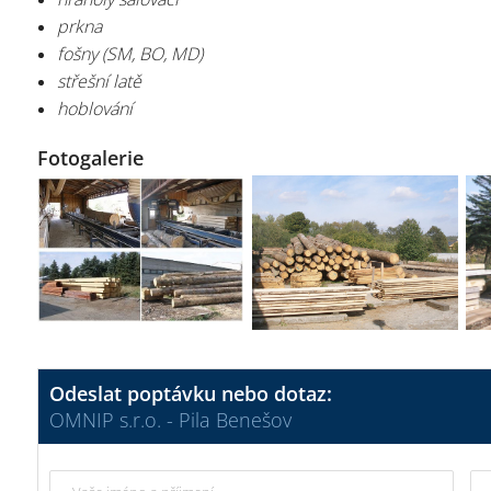
prkna
fošny (SM, BO, MD)
střešní latě
hoblování
Fotogalerie
Odeslat poptávku nebo dotaz:
OMNIP s.r.o. - Pila Benešov