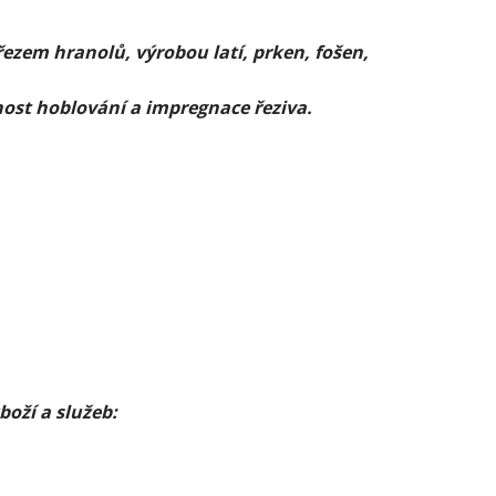
řezem hranolů, výrobou latí, prken, fošen,
nost hoblování a impregnace řeziva.
boží a služeb: