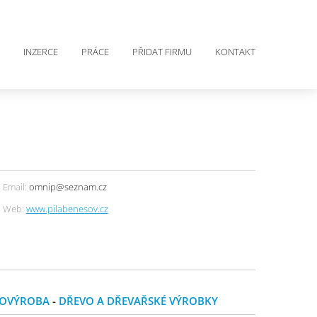
INZERCE
PRÁCE
PŘIDAT FIRMU
KONTAKT
Email:
omnip@seznam.cz
Web:
www.pilabenesov.cz
VOVÝROBA
-
DŘEVO A DŘEVAŘSKÉ VÝROBKY