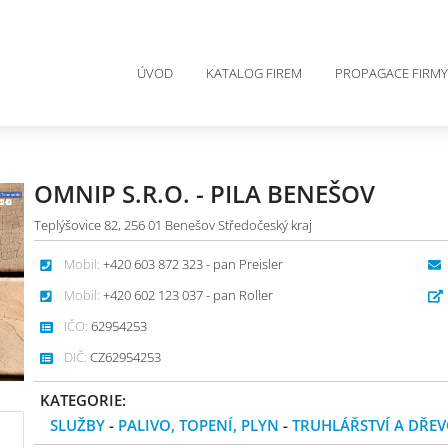
ÚVOD
KATALOG FIREM
PROPAGACE FIRMY
OMNIP S.R.O. - PILA BENEŠOV
Teplýšovice 82, 256 01 Benešov Středočeský kraj
Mobil:
+420 603 872 323 - pan Preisler
Mobil:
+420 602 123 037 - pan Roller
IČO:
62954253
DIČ:
CZ62954253
KATEGORIE:
SLUŽBY
-
PALIVO, TOPENÍ, PLYN
-
TRUHLÁŘSTVÍ A DŘE