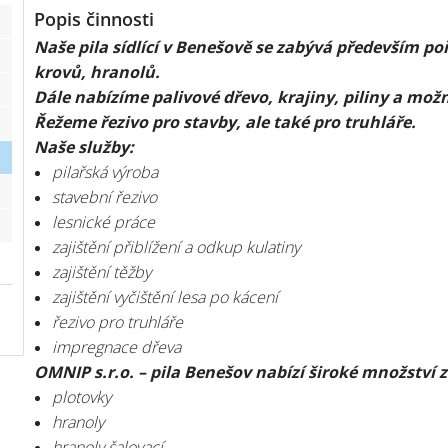
Popis činnosti
Naše pila sídlící v Benešově se zabývá především po
krovů, hranolů.
Dále nabízíme palivové dřevo, krajiny, piliny a mož
Řežeme řezivo pro stavby, ale také pro truhláře.
Naše služby:
pilařská výroba
stavební řezivo
lesnické práce
zajištění přiblížení a odkup kulatiny
zajištění těžby
zajištění vyčištění lesa po kácení
řezivo pro truhláře
impregnace dřeva
OMNIP s.r.o. – pila Benešov nabízí široké množství z
plotovky
hranoly
hranoly šalovací