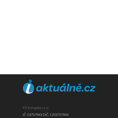
PZ Komplex s.r.o.
IČ: 03757943 DIČ: CZ03757943