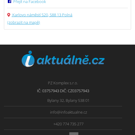
Přejít na Facebook
Karlovo náměstí 520, 588 13 Polná
(zobrazit na mapě)
PZ Komplex s.r.o.
IČ: 03757943 DIČ: CZ03757943
Bylany 32, Bylany 538 01
info@infoaktualne.cz
+420 774 735 277