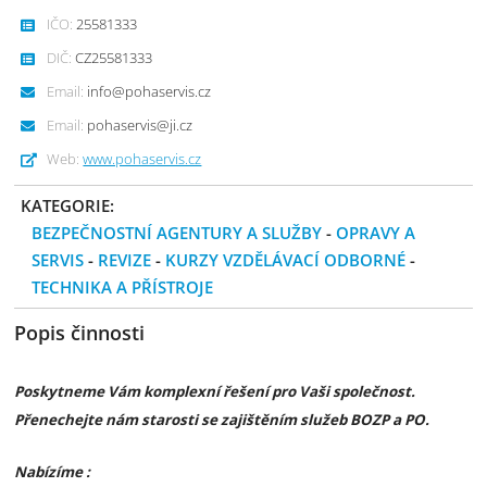
IČO:
25581333
DIČ:
CZ25581333
Email:
info@pohaservis.cz
Email:
pohaservis@ji.cz
Web:
www.pohaservis.cz
KATEGORIE:
BEZPEČNOSTNÍ AGENTURY A SLUŽBY
-
OPRAVY A
SERVIS
-
REVIZE
-
KURZY VZDĚLÁVACÍ ODBORNÉ
-
TECHNIKA A PŘÍSTROJE
Popis činnosti
Poskytneme Vám komplexní řešení pro Vaši společnost.
Přenechejte nám starosti se zajištěním služeb BOZP a PO.
Nabízíme :