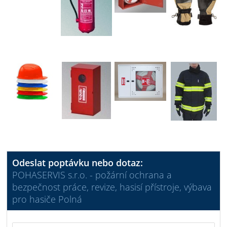
Odeslat poptávku nebo dotaz:
POHASERVIS s.r.o. - požární ochrana a
bezpečnost práce, revize, hasisí přístroje, výbava
pro hasiče Polná