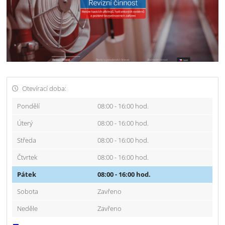
Otevírací doba:
Pondělí
08:00 - 16:00 hod.
Úterý
08:00 - 16:00 hod.
Středa
08:00 - 16:00 hod.
Čtvrtek
08:00 - 16:00 hod.
Pátek
08:00 - 16:00 hod.
Sobota
Zavřeno
Neděle
Zavřeno