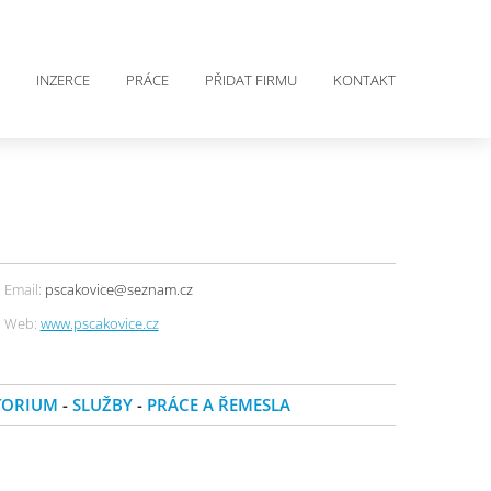
INZERCE
PRÁCE
PŘIDAT FIRMU
KONTAKT
Email:
pscakovice@seznam.cz
Web:
www.pscakovice.cz
TORIUM
-
SLUŽBY
-
PRÁCE A ŘEMESLA