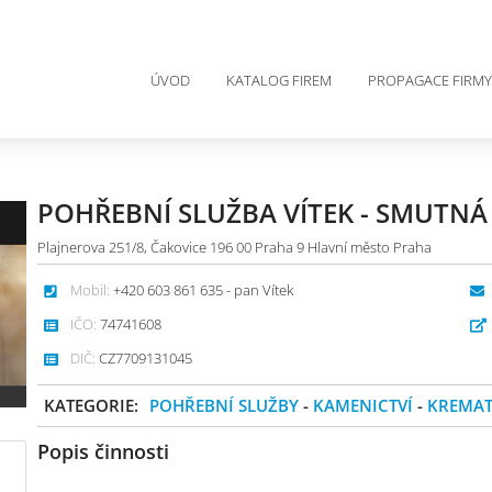
ÚVOD
KATALOG FIREM
PROPAGACE FIRMY
POHŘEBNÍ SLUŽBA VÍTEK - SMUTNÁ
Plajnerova 251/8, Čakovice 196 00 Praha 9 Hlavní město Praha
Mobil:
+420 603 861 635 - pan Vítek
IČO:
74741608
DIČ:
CZ7709131045
KATEGORIE:
POHŘEBNÍ SLUŽBY
-
KAMENICTVÍ
-
KREMA
Popis činnosti