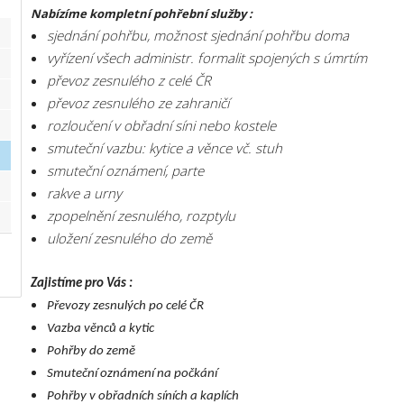
Nabízíme kompletní pohřební služby :
sjednání pohřbu, možnost sjednání pohřbu doma
vyřízení všech administr. formalit spojených s úmrtím
převoz zesnulého z celé ČR
převoz zesnulého ze zahraničí
rozloučení v obřadní síni nebo kostele
smuteční vazbu: kytice a věnce vč. stuh
smuteční oznámení, parte
rakve a urny
zpopelnění zesnulého, rozptylu
uložení zesnulého do země
Zajistíme pro Vás
:
Převozy zesnulých po celé ČR
Vazba věnců a kytic
Pohřby do země
Smuteční oznámení na počkání
Pohřby v obřadních síních a kaplích