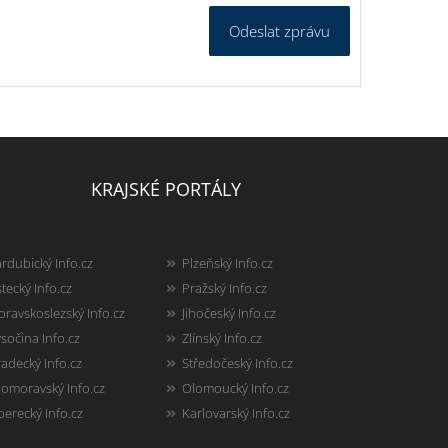
Odeslat zprávu
KRAJSKÉ PORTÁLY
rdubický Info.cz
Plzeňský Info.cz
tecký Info.cz
Pražský Info.cz
ravskoslezský Info.cz
Jihočeský Info.cz
sočina Info.cz
Zlínský Info.cz
adecký Info.cz
Středočeský Info.cz
homoravský Info.cz
Olomoucký Info.cz
berecký Info.cz
Karlovarský Info.cz