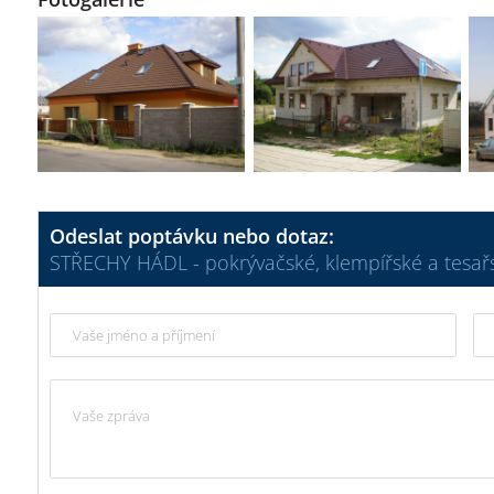
Odeslat poptávku nebo dotaz:
STŘECHY HÁDL - pokrývačské, klempířské a tesař