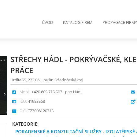
ÚVOD
KATALOG FIREM
PROPAGACE FIRMY
STŘECHY HÁDL - POKRÝVAČSKÉ, KLE
PRÁCE
Hrdlív 55, 273 06 Libušín Středočeský kraj
Mobil:
+420 605 715 507 - pan Hádl
IČO:
41953568
DIČ:
CZ7008120713
KATEGORIE:
PORADENSKÉ A KONZULTAČNÍ SLUŽBY
-
IZOLATÉRSKÉ 