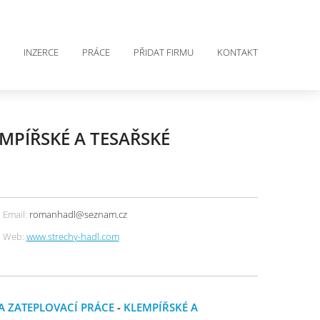
INZERCE
PRÁCE
PŘIDAT FIRMU
KONTAKT
MPÍŘSKÉ A TESAŘSKÉ
Email:
romanhadl@seznam.cz
Web:
www.strechy-hadl.com
A ZATEPLOVACÍ PRÁCE
-
KLEMPÍŘSKÉ A