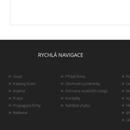
RYCHLÁ NAVIGACE
Úvod
Přidat firmu
Pa
Katalog firem
Obchodní podmínky
Ús
Inzerce
Ochrana osobních údajů
Mo
Práce
Kontakty
Vy
Propagace firmy
Nahlásit chybu
Hr
Reklama
Ji
Li