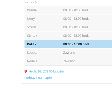
dohody.
Pondělí
08:00 - 18:00 hod.
Úterý
08:00 - 18:00 hod.
Středa
08:00 - 18:00 hod.
Čtvrtek
08:00 - 18:00 hod.
Pátek
08:00 - 18:00 hod.
Sobota
Zavřeno
Neděle
Zavřeno
Hrdlív 55, 273 06 Libušín
(zobrazit na mapě)