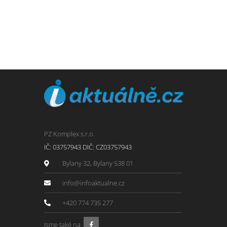
PZ Komplex s.r.o.
IČ: 03757943 DIČ: CZ03757943
Bylany 32, Bylany 538 01
info@infoaktualne.cz
+420 774 735 277
Jsme také na