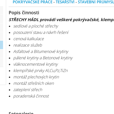
POKRÝVAČSKÉ PRÁCE
-
TESAŘSTVÍ
-
STAVEBNÍ PRŮMYS
Popis činnosti
STŘECHY HÁDL provádí veškeré pokrývačské, klempíř
sedlové a ploché střechy
posouzení stavu a návrh řešení
cenová kalkulace
realizace služeb
Asfaltové a Bitumenové krytiny
pálené krytiny a Betonové krytiny
vláknocementové krytiny
klempířské prvky Al,Cu,Pz,TiZn
montáž plechových krytin
montáž střešních oken
zateplení střech
poradenská činnost
Fotogalerie