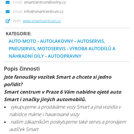
Email:
smartcentrum@volny.cz
Email:
info@smartcentrum.cz
Web:
www.smartcentrum.cz
KATEGORIE:
AUTO-MOTO
-
AUTOLAKOVNY
-
AUTOSERVIS,
PNEUSERVIS, MOTOSERVIS
-
VÝROBA AUTODÍLŮ A
NÁHRADNÍ DÍLY
-
AUTOOPRAVNY
Popis činnosti
Jste fanoušky vozítek Smart a chcete si jedno
pořídit?
Smart centrum v Praze 6 Vám nabídne ojeté auto
Smart i značky jiných automobilů.
vykupujeme a prodáváme vozy Smart a jiná vozidla v
nabídce máme i havarované vozy
našim zákazníkům poskytujeme také servis a pronájem
autíček Smart