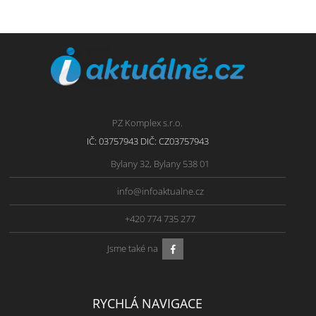
PZ Komplex s.r.o.
IČ: 03757943 DIČ: CZ03757943
Bylany 32, Bylany 538 01
info@infoaktualne.cz
+420 774 735 277
Jsme také na
RYCHLÁ NAVIGACE