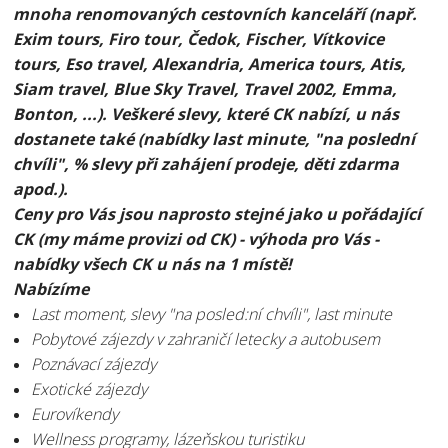
mnoha renomovaných cestovních kanceláří (např.
Exim tours, Firo tour, Čedok, Fischer, Vítkovice
tours, Eso travel, Alexandria, America tours, Atis,
Siam travel, Blue Sky Travel, Travel 2002, Emma,
Bonton, ...). Veškeré slevy, které CK nabízí, u nás
dostanete také (nabídky last minute, "na poslední
chvíli", % slevy při zahájení prodeje, děti zdarma
apod.).
Ceny pro Vás jsou naprosto stejné jako u pořádající
CK (my máme provizi od CK) - výhoda pro Vás -
nabídky všech CK u nás na 1 místě!
Nabízíme
Last moment, slevy "na posled:ní chvíli", last minute
Pobytové zájezdy v zahraničí letecky a autobusem
Poznávací zájezdy
Exotické zájezdy
Eurovíkendy
Wellness programy, lázeňskou turistiku