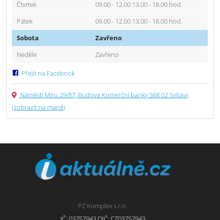
Čtvrtek
09.00 - 12.00 13.00 - 18.00 hod.
Pátek
09.00 - 12.00 13.00 - 18.00 hod.
Sobota
Zavřeno
Neděle
Zavřeno
Přejít na Facebook
Náměstí Míru 29/87, Budova Komerční banky 568 02 Svitavy
(zobrazit na mapě)
PZ Komplex s.r.o.
IČ: 03757943 DIČ: CZ03757943