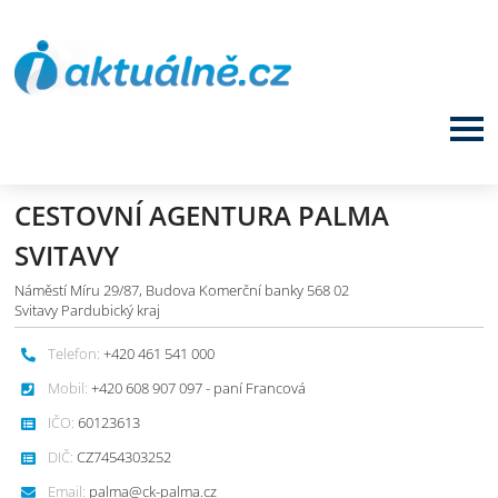
CESTOVNÍ AGENTURA PALMA
SVITAVY
Náměstí Míru 29/87, Budova Komerční banky 568 02
Svitavy Pardubický kraj
Telefon:
+420 461 541 000
Mobil:
+420 608 907 097 - paní Francová
IČO:
60123613
DIČ:
CZ7454303252
Email:
palma@ck-palma.cz