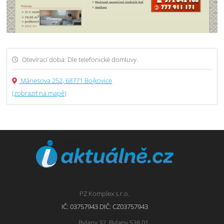
Otevírací doba: Dle telefonické domluvy.
Mánesova 252, 68771 Bojkovice
(zobrazit na mapě)
PZ Komplex s.r.o.
IČ: 03757943 DIČ: CZ03757943
Bylany 32, Bylany 538 01