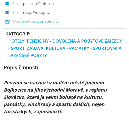
Email:
penzion@rotop.cz
Email:
rotop@rotop.cz
Web:
www.penzion.rotop.cz
KATEGORIE:
HOTELY, PENZIONY
-
DOVOLENÁ A POBYTOVÉ ZÁJEZDY
-
SPORT, ZÁBAVA, KULTURA
-
PAMÁTKY
-
SPORTOVNÍ A
LÁZEŇSKÉ POBYTY
Popis činnosti
Penzion se nachází v malém městě jménem
Bojkovice na jihovýchodní Moravě, v regionu
Slovácko, které je velmi bohaté na kulturu,
památky, vinohrady a spostu dalších, nejen
turistických, zajímavostí.