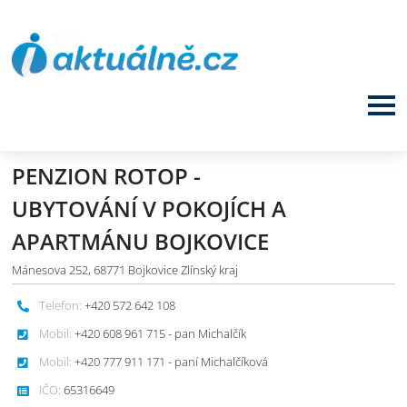
PENZION ROTOP -
UBYTOVÁNÍ V POKOJÍCH A
APARTMÁNU BOJKOVICE
Mánesova 252, 68771 Bojkovice Zlínský kraj
Telefon:
+420 572 642 108
Mobil:
+420 608 961 715 - pan Michalčík
Mobil:
+420 777 911 171 - paní Michalčíková
IČO:
65316649