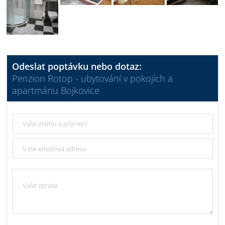
Odeslat poptávku nebo dotaz:
Penzion Rotop - ubytování v pokojích a
apartmánu Bojkovice