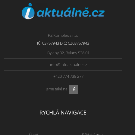
PZ Komplex s.r.o.
IČ: 03757943 DIČ: CZ03757943
Bylany 32, Bylany 538 01
info@infoaktualne.cz
+420 774 735 277
Jsme také na
RYCHLÁ NAVIGACE
Úvod
Přidat firmu