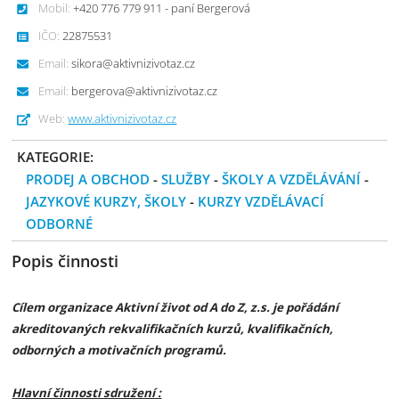
Mobil:
+420 776 779 911 - paní Bergerová
IČO:
22875531
Email:
sikora@aktivnizivotaz.cz
Email:
bergerova@aktivnizivotaz.cz
Web:
www.aktivnizivotaz.cz
KATEGORIE:
PRODEJ A OBCHOD
-
SLUŽBY
-
ŠKOLY A VZDĚLÁVÁNÍ
-
JAZYKOVÉ KURZY, ŠKOLY
-
KURZY VZDĚLÁVACÍ
ODBORNÉ
Popis činnosti
Cílem organizace Aktivní život od A do Z, z.s. je pořádání
akreditovaných rekvalifikačních kurzů, kvalifikačních,
odborných a motivačních programů.
Hlavní činnosti sdružení :