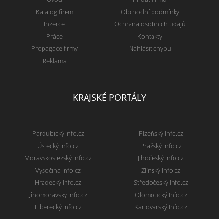
Katalog firem
Obchodní podmínky
Inzerce
Ochrana osobních údajů
Práce
Kontakty
Propagace firmy
Nahlásit chybu
Reklama
KRAJSKÉ PORTÁLY
Pardubický Info.cz
Plzeňský Info.cz
Ústecký Info.cz
Pražský Info.cz
Moravskoslezský Info.cz
Jihočeský Info.cz
Vysočina Info.cz
Zlínský Info.cz
Hradecký Info.cz
Středočeský Info.cz
Jihomoravský Info.cz
Olomoucký Info.cz
Liberecký Info.cz
Karlovarský Info.cz