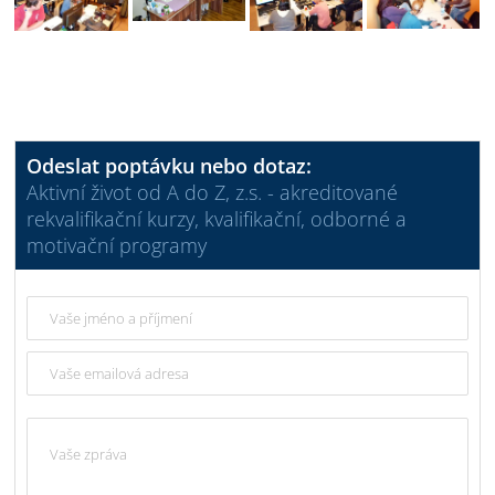
Odeslat poptávku nebo dotaz:
Aktivní život od A do Z, z.s. - akreditované
rekvalifikační kurzy, kvalifikační, odborné a
motivační programy