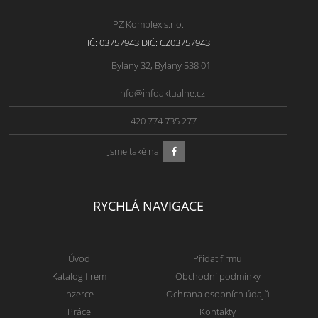
PZ Komplex s.r.o.
IČ: 03757943 DIČ: CZ03757943
Bylany 32, Bylany 538 01
info@infoaktualne.cz
+420 774 735 277
Jsme také na
RYCHLÁ NAVIGACE
Úvod
Přidat firmu
Katalog firem
Obchodní podmínky
Inzerce
Ochrana osobních údajů
Práce
Kontakty