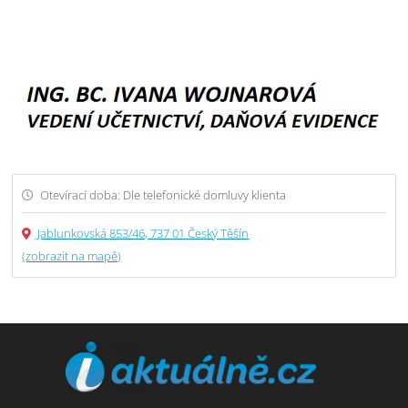
Otevírací doba: Dle telefonické domluvy klienta
Jablunkovská 853/46, 737 01 Český Těšín
(zobrazit na mapě)