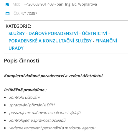
Mobil:
+420 603 901 403 - paní Ing. Bc. Wojnarová
IČO:
47170387
KATEGORIE:
SLUŽBY
-
DAŇOVÉ PORADENSTVÍ
-
ÚČETNICTVÍ
-
PORADENSKÉ A KONZULTAČNÍ SLUŽBY
-
FINANČNÍ
ÚŘADY
Popis činnosti
Kompletní daňové poradenství a vedení účetnictví.
Průběžně provádíme :
kontrolu účtování
zpracování přiznání k DPH
posuzujeme daňovou uznatelnost výdajů
kontrolujeme správnost dokladů
vedeme kompletní personální a mzdovou agendu