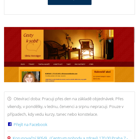
Otevírací doba: Pracuji přes den na základě objednávek. Přes
víkendy, v pondělky, v lednu, červenci a srpnu nepracuji. Pouze v
případech, kdy vedu kurzy, tanec nebo konstelace.
Přejít na Facebook
Korunovační 905/9 , (Centrum pohody a zdraví) 170 00 Praha 7 -