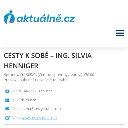
CESTY K SOBĚ – ING. SILVIA
HENNIGER
Korunovační 905/9 , (Centrum pohody a zdraví) 170 00
Praha 7 - Bubeneč Hlavní město Praha
Mobil:
+420 773 655 872
IČO:
76150828
Email:
silvia@cestyksobe.com
Web:
www.cestyksobe.com