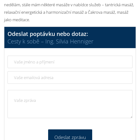
nedělám, stále mám některé masáže v nabídce služeb – tantrická masáž,
relaxační energetická a harmonizační masáž a Čakrova masáž, masáž
jako meditace.
Odeslat poptávku nebo dotaz:
Cesty k sobě – Ing. Silvia Henniger
Odeslat zprávu