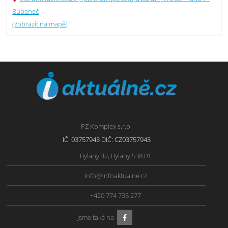
Bubeneč
(zobrazit na mapě)
PZ Komplex s.r.o.
IČ: 03757943 DIČ: CZ03757943
Bylany 32, Bylany 538 01
info@infoaktualne.cz
+420 774 735 277
Jsme také na