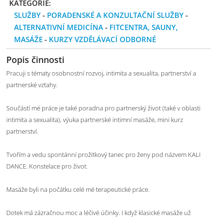
KATEGORIE:
SLUŽBY
-
PORADENSKÉ A KONZULTAČNÍ SLUŽBY
-
ALTERNATIVNÍ MEDICÍNA
-
FITCENTRA, SAUNY,
MASÁŽE
-
KURZY VZDĚLÁVACÍ ODBORNÉ
Popis činnosti
Pracuji s tématy osobnostní rozvoj, intimita a sexualita, partnerství a
partnerské vztahy.
Součástí mé práce je také poradna pro partnerský život (také v oblasti
intimita a sexualita), výuka partnerské intimní masáže, mini kurz
partnerství.
Tvořím a vedu spontánní prožitkový tanec pro ženy pod názvem KALI
DANCE. Konstelace pro život.
Masáže byli na počátku celé mé terapeutické práce.
Dotek má zázračnou moc a léčivé účinky. I když klasické masáže už