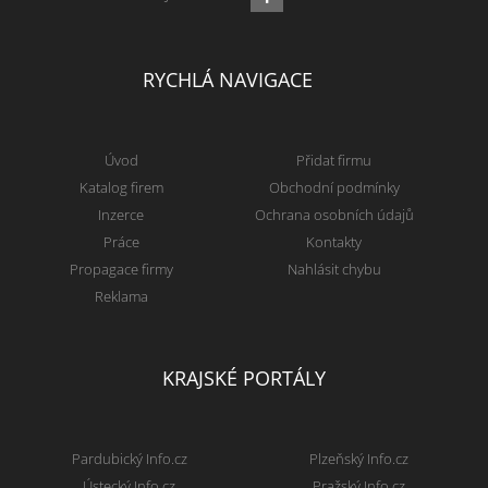
RYCHLÁ NAVIGACE
Úvod
Přidat firmu
Katalog firem
Obchodní podmínky
Inzerce
Ochrana osobních údajů
Práce
Kontakty
Propagace firmy
Nahlásit chybu
Reklama
KRAJSKÉ PORTÁLY
Pardubický Info.cz
Plzeňský Info.cz
Ústecký Info.cz
Pražský Info.cz