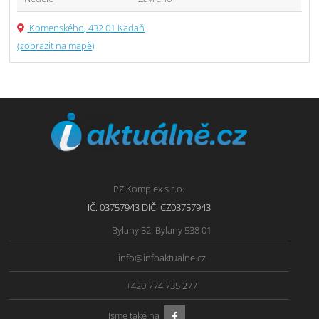
Komenského, 432 01 Kadaň
(zobrazit na mapě)
PZ Komplex s.r.o.
IČ: 03757943 DIČ: CZ03757943
Bylany 32, Bylany 538 01
info@infoaktualne.cz
+420 774 735 277
Jsme také na