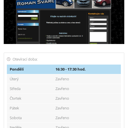
Otevírací doba:
Pondělí
16:30 - 17:30 hod.
Úterý
Zavřeno
Středa
Zavřeno
Čtvrtek
Zavřeno
Pátek
Zavřeno
Sobota
Zavřeno
Neděle
Zavřeno