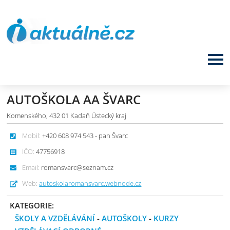
AUTOŠKOLA AA ŠVARC
Komenského, 432 01 Kadaň Ústecký kraj
Mobil:
+420 608 974 543 - pan Švarc
IČO:
47756918
Email:
romansvarc@seznam.cz
Web:
autoskolaromansvarc.webnode.cz
KATEGORIE:
ŠKOLY A VZDĚLÁVÁNÍ
-
AUTOŠKOLY
-
KURZY