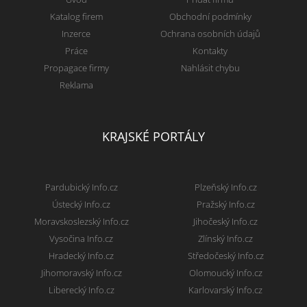
Katalog firem
Obchodní podmínky
Inzerce
Ochrana osobních údajů
Práce
Kontakty
Propagace firmy
Nahlásit chybu
Reklama
KRAJSKÉ PORTÁLY
Pardubický Info.cz
Plzeňský Info.cz
Ústecký Info.cz
Pražský Info.cz
Moravskoslezský Info.cz
Jihočeský Info.cz
Vysočina Info.cz
Zlínský Info.cz
Hradecký Info.cz
Středočeský Info.cz
Jihomoravský Info.cz
Olomoucký Info.cz
Liberecký Info.cz
Karlovarský Info.cz