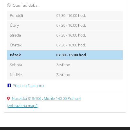
Otevírací doba:
Pondělí
07:30 - 16:00 hod.
Úterý
07:30 - 16:00 hod.
Středa
07:30 - 16:00 hod.
Čtvrtek
07:30 - 16:00 hod.
Pátek
07:30 - 15:00 hod.
Sobota
Zavřeno
Neděle
Zavřeno
Přejít na Facebook
Nuselská 319/106 , Michle 140 00 Praha 4
(zobrazit na mapě)