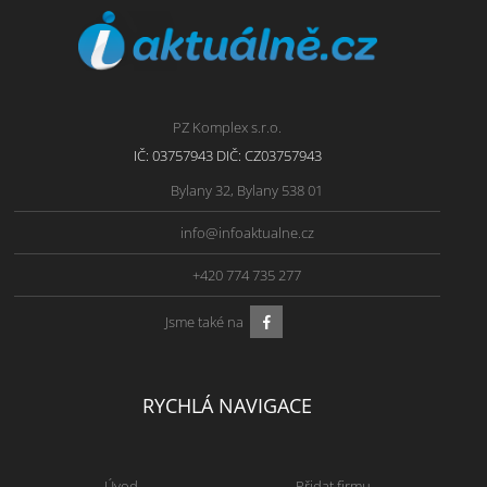
PZ Komplex s.r.o.
IČ: 03757943 DIČ: CZ03757943
Bylany 32, Bylany 538 01
info@infoaktualne.cz
+420 774 735 277
Jsme také na
RYCHLÁ NAVIGACE
Úvod
Přidat firmu