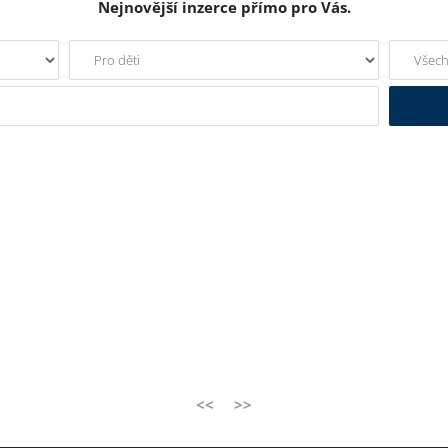
Nejnovější inzerce přímo pro Vás.
<<
>>