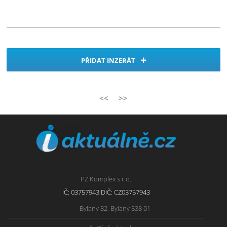
PŘIDAT INZERÁT
<<
>>
PZ Komplex s.r.o.
IČ: 03757943 DIČ: CZ03757943
Bylany 32, Bylany 538 01