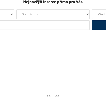
Nejnovější inzerce přímo pro Vás.
<<
>>