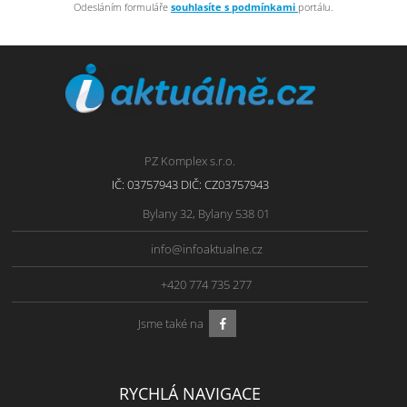
Odesláním formuláře
souhlasíte s podmínkami
portálu.
PZ Komplex s.r.o.
IČ: 03757943 DIČ: CZ03757943
Bylany 32, Bylany 538 01
info@infoaktualne.cz
+420 774 735 277
Jsme také na
RYCHLÁ NAVIGACE