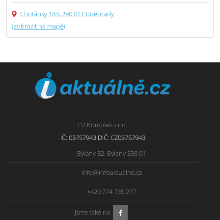
Choťánky 184, 290 01 Poděbrady
(zobrazit na mapě)
PZ Komplex s.r.o.
IČ: 03757943 DIČ: CZ03757943
Bylany 32, Bylany 538 01
info@infoaktualne.cz
+420 774 735 277
Jsme také na