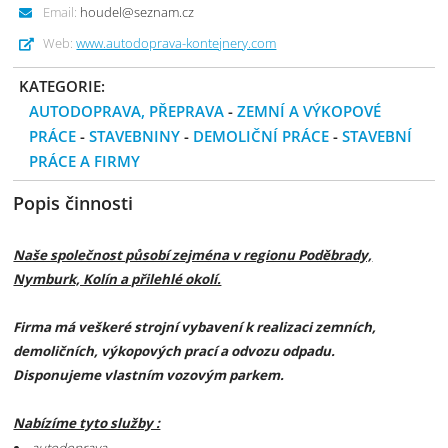
Email:
houdel@seznam.cz
Web:
www.autodoprava-kontejnery.com
KATEGORIE:
AUTODOPRAVA, PŘEPRAVA
-
ZEMNÍ A VÝKOPOVÉ
PRÁCE
-
STAVEBNINY
-
DEMOLIČNÍ PRÁCE
-
STAVEBNÍ
PRÁCE A FIRMY
Popis činnosti
Naše společnost působí zejména v regionu Poděbrady,
Nymburk, Kolín a přilehlé okolí.
Firma má veškeré strojní vybavení k realizaci zemních,
demoličních, výkopových prací a odvozu odpadu.
Disponujeme vlastním vozovým parkem.
Nabízíme tyto služby :