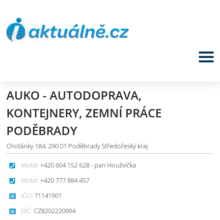
AUKO - AUTODOPRAVA,
KONTEJNERY, ZEMNÍ PRÁCE
PODĚBRADY
Choťánky 184, 290 01 Poděbrady Středočeský kraj
Mobil:
+420 604 152 628 - pan Houžvička
Mobil:
+420 777 884 457
IČO:
71141901
DIČ:
CZ8202220994