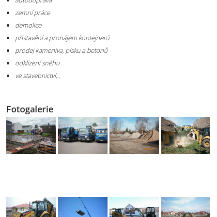
autodoprava
zemní práce
demolice
přistavění a pronájem kontejnerů
prodej kameniva, písku a betonů
odklízení sněhu
ve stavebnictví,..
Fotogalerie