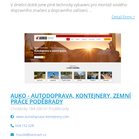
V dnešní době jsme plně technicky vybaveni pro montáž svislého
dopravního značení a dopravního zařízení, ...
Detail firmy >
AUKO - AUTODOPRAVA, KONTEJNERY, ZEMNÍ
PRÁCE PODĚBRADY
Choťánky 184 290 01 Poděbrady
www.autodoprava-kontejnery.com
604 152 628
houdel@seznam.cz