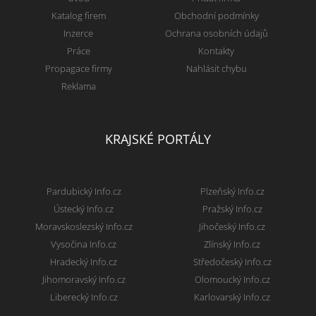
Katalog firem
Obchodní podmínky
Inzerce
Ochrana osobních údajů
Práce
Kontakty
Propagace firmy
Nahlásit chybu
Reklama
KRAJSKÉ PORTÁLY
Pardubický Info.cz
Plzeňský Info.cz
Ústecký Info.cz
Pražský Info.cz
Moravskoslezský Info.cz
Jihočeský Info.cz
Vysočina Info.cz
Zlínský Info.cz
Hradecký Info.cz
Středočeský Info.cz
Jihomoravský Info.cz
Olomoucký Info.cz
Liberecký Info.cz
Karlovarský Info.cz