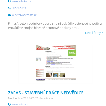
www.a-beton.cz
602 862 013
a-beton@seznam.cz
Firma A-beton podniká v oboru strojní pokládky betonového potěru.
Provádíme strojně hlazené betonové podlahy pro ...
Detail firmy >
ZAFAS - STAVEBNÍ PRÁCE NEDVĚDICE
Nedvědice 215 592 62 Nedvědice
www.zafas.cz