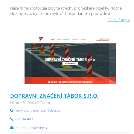
Naše firma zhotovuje ploché střechy pro veškeré objekty. Ploché
střechy realizujeme pro bytové, hospodářské i průmyslové ...
Detail firmy >
DOPRAVNÍ ZNAČENÍ TÁBOR S.R.O.
Hlinice 81 390 02 Tábor
www.dopravniznacenitabor.cz
723 744 409
m.breda-dz@volny.cz