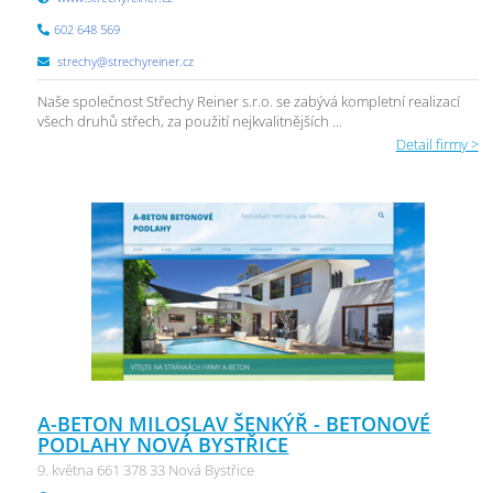
602 648 569
strechy@strechyreiner.cz
Naše společnost Střechy Reiner s.r.o. se zabývá kompletní realizací
všech druhů střech, za použití nejkvalitnějších ...
Detail firmy >
A-BETON MILOSLAV ŠENKÝŘ - BETONOVÉ
PODLAHY NOVÁ BYSTŘICE
9. května 661 378 33 Nová Bystřice