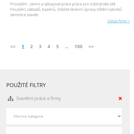
Provádím : zemní a výkopové práce práce pro inženýrské sítě
hloubění základů, bazénů, čističek terénní úpravy čištění rybníků
demolice staveb
Detail firmy >
<<
1
2
3
4
5
...
100
>>
POUŽITÉ FILTRY
Stavební práce a firmy