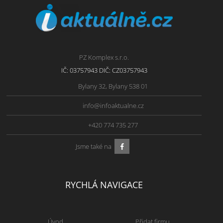
PZ Komplex s.r.o.
IČ: 03757943 DIČ: CZ03757943
Bylany 32, Bylany 538 01
info@infoaktualne.cz
+420 774 735 277
Jsme také na
RYCHLÁ NAVIGACE
Úvod
Přidat firmu