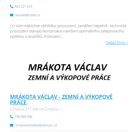
603 227 679
soudek@zafas.cz
Co Vám nabízíme obhlídka, posouzení, zaměření tepelně - technické
posouzení stávající konstrukce navržení optimálního zateplovacího
systému a doplňků zhotovení ...
Detail firmy >
MRÁKOTA VÁCLAV - ZEMNÍ A VÝKOPOVÉ
PRÁCE
Čimelice 277 398 04 Čimelice
739 064 506
mrakotacimelice@seznam.cz