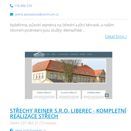
776 896 579
petra.lastovicova@centrum.cz
Našefirma, působí zejména na Střední a Jižní Moravě, a naším
oborem podnikání jsou služby -klempířské ...
Detail firmy >
STŘECHY REINER S.R.O. LIBEREC - KOMPLETNÍ
REALIZACE STŘECH
Zadní 337 463 31 Chrastava
www.strechyreiner.cz