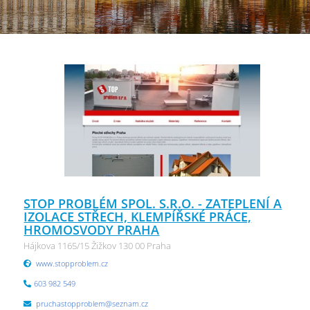
STOP PROBLÉM SPOL. S.R.O. - ZATEPLENÍ A
IZOLACE STŘECH, KLEMPÍŘSKÉ PRÁCE,
HROMOSVODY PRAHA
Hájkova 1165/15 Žižkov 130 00 Praha
www.stopproblem.cz
603 982 549
pruchastopproblem@seznam.cz