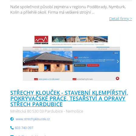
Naše společnost působí zejména v regionu Poděbrady, Nymburk,
Kolín a přilehlé okolí. Firma má veškeré strojní ...
Detail firmy >
STŘECHY KLOUČEK - STAVEBNÍ KLEMPÍŘSTVÍ,
POKRÝVAČSKÉ PRÁCE, TESAŘSTVÍ A OPRAVY
STŘECH PARDUBICE
Mnětická 80 530 03 Pardubice - Nemošice
www.strechykloucek.cz
603 740 097