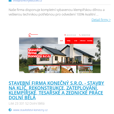
info@strechykloucek.cz
Naše firma disponuje kompletní vybavenou klempířskou dílnou a
veškerou technikou potřebnou pro odvedení 100% kvalitní ...
Detail firmy >
STAVEBNÍ FIRMA KONEČNÝ S.R.O. - STAVBY
NA KLÍČ, REKONSTRUKCE, ZATEPLOVÁNÍ,
KLEMPÍŘSKÉ, TESAŘSKÉ A ZEDNICKÉ PRÁCE
DOLNÍ BĚLÁ
Lité 23 331 52 Dolní Bělá
www.stavitelstvi-konecny.cz