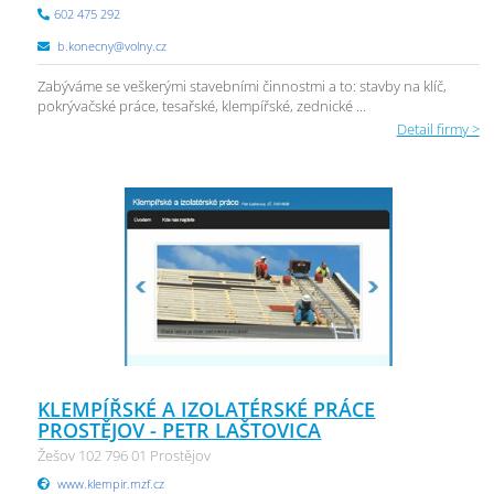
602 475 292
b.konecny@volny.cz
Zabýváme se veškerými stavebními činnostmi a to: stavby na klíč,
pokrývačské práce, tesařské, klempířské, zednické ...
Detail firmy >
KLEMPÍŘSKÉ A IZOLATÉRSKÉ PRÁCE
PROSTĚJOV - PETR LAŠTOVICA
Žešov 102 796 01 Prostějov
www.klempir.mzf.cz