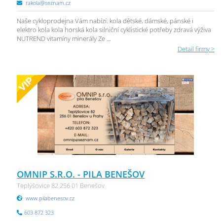
rakola@seznam.cz
Naše cykloprodejna Vám nabízí: kola dětské, dámské, pánské i
elektro kola kola horská kola silniční cyklistické potřeby zdravá výživa
NUTREND vitamíny minerály Ze ...
Detail firmy >
OMNIP S.R.O. - PILA BENEŠOV
Teplýšovice 82 256 01 Benešov
www.pilabenesov.cz
603 872 323