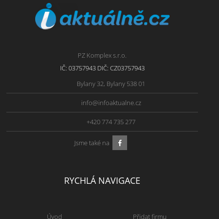
PZ Komplex s.r.o.
IČ: 03757943 DIČ: CZ03757943
Bylany 32, Bylany 538 01
info@infoaktualne.cz
+420 774 735 277
Jsme také na
RYCHLÁ NAVIGACE
Úvod
Přidat firmu