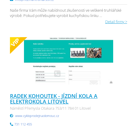
Naše firma Vám může nabídnout zkušenosti ve veškeré truhlářské
výrobě. Pokud potřebujete vyrobit kuchyňskou linku ...
Detail firmy >
RADEK KOHOUTEK - JÍZDNÍ KOLA A
ELEKTROKOLA LITOVEL
Náměstí Přemysla Otakara 753/11 784 01 Litovel
www.cykloprodejnaolomouc.cz
731 112 455