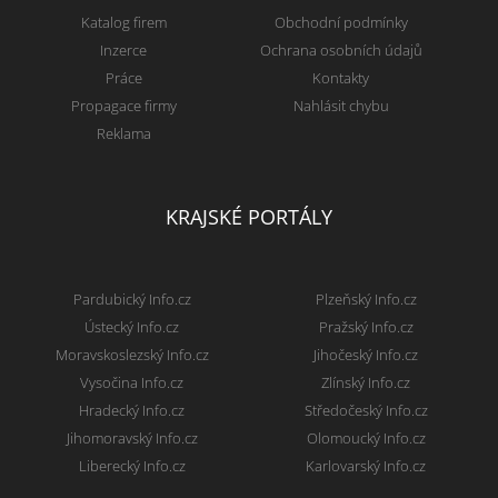
Katalog firem
Obchodní podmínky
Inzerce
Ochrana osobních údajů
Práce
Kontakty
Propagace firmy
Nahlásit chybu
Reklama
KRAJSKÉ PORTÁLY
Pardubický Info.cz
Plzeňský Info.cz
Ústecký Info.cz
Pražský Info.cz
Moravskoslezský Info.cz
Jihočeský Info.cz
Vysočina Info.cz
Zlínský Info.cz
Hradecký Info.cz
Středočeský Info.cz
Jihomoravský Info.cz
Olomoucký Info.cz
Liberecký Info.cz
Karlovarský Info.cz