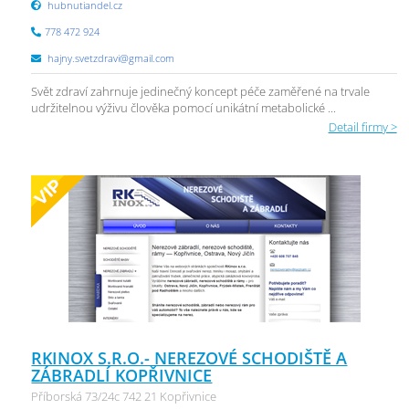
hubnutiandel.cz
778 472 924
hajny.svetzdravi@gmail.com
Svět zdraví zahrnuje jedinečný koncept péče zaměřené na trvale
udržitelnou výživu člověka pomocí unikátní metabolické ...
Detail firmy >
RKINOX S.R.O.- NEREZOVÉ SCHODIŠTĚ A
ZÁBRADLÍ KOPŘIVNICE
Příborská 73/24c 742 21 Kopřivnice