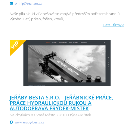
omnip@seznam.cz
Naše pila sídlící v Benešově se zabývá především pořezem hranolů,
výrobou latí, prken, fošen, krovů, ...
Detail firmy >
JEŘÁBY BESTA S.R.O. - JEŘÁBNICKÉ PRÁCE,
PRÁCE HYDRAULICKOU RUKOU A
AUTODOPRAVA FRÝDEK-MÍSTEK
Na Zbytkách 83 Staré Město 738 01 Frýdek-Místek
www.jeraby-besta.cz