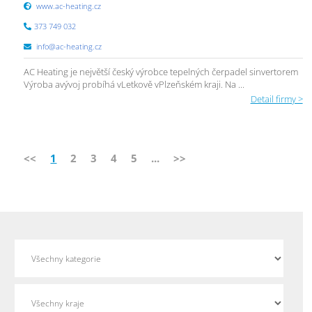
www.ac-heating.cz
373 749 032
info@ac-heating.cz
AC Heating je největší český výrobce tepelných čerpadel sinvertorem
Výroba avývoj probíhá vLetkově vPlzeňském kraji. Na ...
Detail firmy >
<<
1
2
3
4
5
...
>>