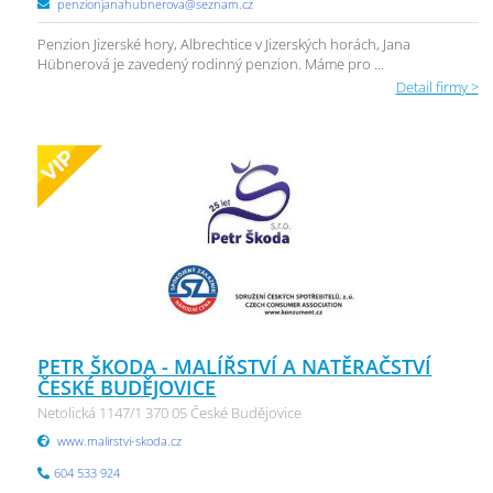
penzionjanahubnerova@seznam.cz
Penzion Jizerské hory, Albrechtice v Jizerských horách, Jana
Hübnerová je zavedený rodinný penzion. Máme pro ...
Detail firmy >
PETR ŠKODA - MALÍŘSTVÍ A NATĚRAČSTVÍ
ČESKÉ BUDĚJOVICE
Netolická 1147/1 370 05 České Budějovice
www.malirstvi-skoda.cz
604 533 924