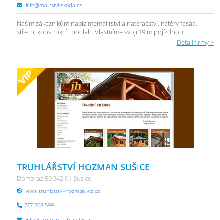
info@malirstvi-skoda.cz
Naším zákazníkům nabízímemalířství a natěračství, nátěry fasád,
střech, konstrukcí i podlah. Vlastníme svojí 19 m pojízdnou ...
Detail firmy >
TRUHLÁŘSTVÍ HOZMAN SUŠICE
Domoraz 50 342 01 Sušice
www.truhlarstvi-hozman.wz.cz
777 208 599
info@hozmantruhlarstvi.cz