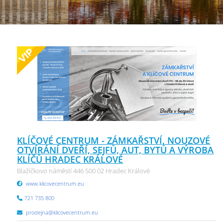
KLÍČOVÉ CENTRUM - ZÁMKAŘSTVÍ, NOUZOVÉ
OTVÍRÁNÍ DVEŘÍ, SEJFŮ, AUT, BYTŮ A VÝROBA
KLÍČŮ HRADEC KRÁLOVÉ
Blažíčkovo náměstí 446 500 02 Hradec Králové
www.klicovecentrum.eu
721 735 800
prodejna@klicovecentrum.eu