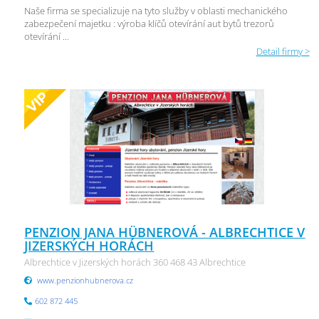
Naše firma se specializuje na tyto služby v oblasti mechanického
zabezpečení majetku : výroba klíčů otevírání aut bytů trezorů
otevírání ...
Detail firmy >
PENZION JANA HÜBNEROVÁ - ALBRECHTICE V
JIZERSKÝCH HORÁCH
Albrechtice v Jizerských horách 360 468 43 Albrechtice
www.penzionhubnerova.cz
602 872 445