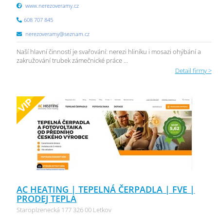
www.nerezoveramy.cz
608 707 845
nerezoveramy@seznam.cz
Naší hlavní činností je svařování: nerezi hliníku i mosazi ohýbání a
zakružování trubek zámečnické práce ...
Detail firmy >
AC HEATING | TEPELNÁ ČERPADLA | FVE |
PRODEJ TEPLA
Staroplzenecká 177 326 00 Letkov