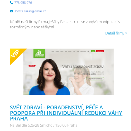
773 958 976
besta.lukas@email.cz
Náplň naší firmy Firma Jeřáby Besta s. r. o. se zabývá manipulací s
rozměrnými nebo těžkými ...
Detail firmy >
SVĚT ZDRAVÍ - PORADENSTVÍ, PÉČE A
PODPORA PŘI INDIVIDUÁLNÍ REDUKCI VÁHY
PRAHA
Na Bělidle 625/28 Smíchov 150 00 Praha