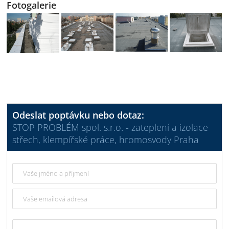
Fotogalerie
Odeslat poptávku nebo dotaz:
STOP PROBLÉM spol. s.r.o. - zateplení a izolace
střech, klempířské práce, hromosvody Praha