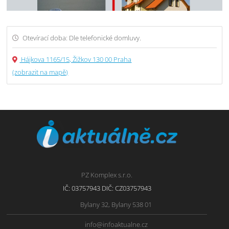
Otevírací doba: Dle telefonické domluvy.
Hájkova 1165/15, Žižkov 130 00 Praha
(zobrazit na mapě)
PZ Komplex s.r.o.
IČ: 03757943 DIČ: CZ03757943
Bylany 32, Bylany 538 01
info@infoaktualne.cz