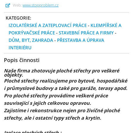
Web:
www.stopproblem.cz
KATEGORIE:
IZOLATÉRSKÉ A ZATEPLOVACÍ PRÁCE
-
KLEMPÍŘSKÉ A
POKRÝVAČSKÉ PRÁCE
-
STAVEBNÍ PRÁCE A FIRMY
-
DŮM, BYT, ZAHRADA
-
PŘESTAVBA A ÚPRAVA
INTERIÉRU
Popis činnosti
Naše firma zhotovuje ploché střechy pro veškeré
objekty.
Ploché střechy realizujeme pro bytové, hospodářské
i průmyslové budovy a také pro garáže, terasy apod.
Pro ploché střechy provádíme veškeré práce
související s jejich celkovou opravou.
Zajistíme i rekonstrukce nejen pro živičné ploché
střechy, ale i ostatní typy střech a krytin.
Izolace plochých střech :