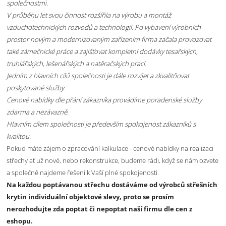
společnostmi.
V průběhu let svou činnost rozšířila na výrobu a montáž
vzduchotechnických rozvodů a technologií. Po vybavení výrobních
prostor novým a modernizovaným zařízením firma začala provozovat
také zámečnické práce a zajišťovat kompletní dodávky tesařských,
truhlářských, lešenářských a natěračských prací.
Jedním z hlavních cílů společnosti je dále rozvíjet a zkvalitňovat
poskytované služby.
Cenové nabídky dle přání zákazníka provádíme poradenské služby
zdarma a nezávazně.
Hlavním cílem společnosti je především spokojenost zákazníků s
kvalitou.
Pokud máte zájem o zpracování kalkulace - cenové nabídky na realizaci
střechy ať už nové, nebo rekonstrukce, budeme rádi, když se nám ozvete
a společně najdeme řešení k Vaší plné spokojenosti.
Na každou poptávanou střechu dostáváme od výrobců střešních
krytin individuální objektové slevy, proto se prosím
nerozhodujte zda poptat či nepoptat naší firmu dle cen z
eshopu.