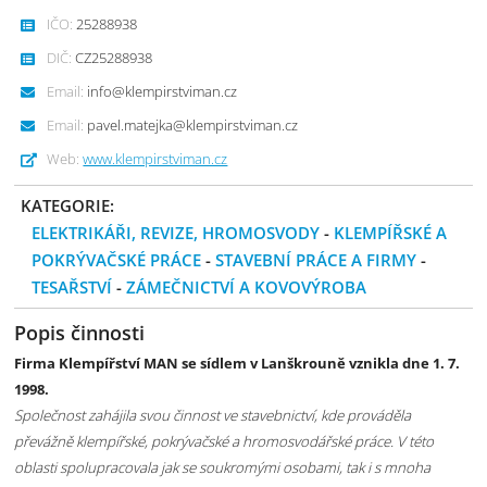
IČO:
25288938
DIČ:
CZ25288938
Email:
info@klempirstviman.cz
Email:
pavel.matejka@klempirstviman.cz
Web:
www.klempirstviman.cz
KATEGORIE:
ELEKTRIKÁŘI, REVIZE, HROMOSVODY
-
KLEMPÍŘSKÉ A
POKRÝVAČSKÉ PRÁCE
-
STAVEBNÍ PRÁCE A FIRMY
-
TESAŘSTVÍ
-
ZÁMEČNICTVÍ A KOVOVÝROBA
Popis činnosti
Firma Klempířství MAN se sídlem v Lanškrouně vznikla dne 1. 7.
1998.
Společnost zahájila svou činnost ve stavebnictví, kde prováděla
převážně klempířské, pokrývačské a hromosvodářské práce. V této
oblasti spolupracovala jak se soukromými osobami, tak i s mnoha