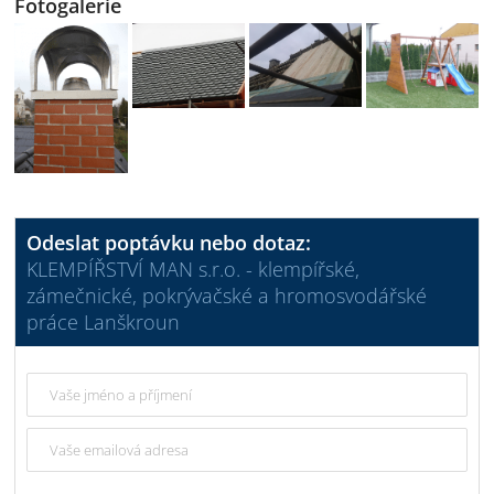
Fotogalerie
Odeslat poptávku nebo dotaz:
KLEMPÍŘSTVÍ MAN s.r.o. - klempířské,
zámečnické, pokrývačské a hromosvodářské
práce Lanškroun