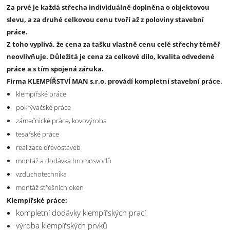
Za prvé je každá střecha individuálně doplněna o objektovou
slevu, a za druhé celkovou cenu tvoří až z poloviny stavební
práce.
Z toho vyplívá, že cena za tašku vlastně cenu celé střechy téměř
neovlivňuje. Důležitá je cena za celkové dílo, kvalita odvedené
práce a s tím spojená záruka.
Firma KLEMPÍŘSTVÍ MAN s.r.o. provádí kompletní stavební práce.
klempířské práce
pokrývačské práce
zámečnické práce, kovovýroba
tesařské práce
realizace dřevostaveb
montáž a dodávka hromosvodů
vzduchotechnika
montáž střešních oken
Klempířské práce:
kompletní dodávky klempířských prací
výroba klempířských prvků