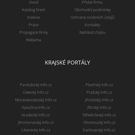
Úvod
Přidat firmu
Katalog firem
Obchodní podmínky
Inzerce
Ochrana osobních údajů
Práce
Kontakty
Propagace firmy
Nahlásit chybu
Reklama
KRAJSKÉ PORTÁLY
Pardubický Info.cz
Plzeňský Info.cz
Ústecký Info.cz
Pražský Info.cz
Moravskoslezský Info.cz
Jihočeský Info.cz
Vysočina Info.cz
Zlínský Info.cz
Hradecký Info.cz
Středočeský Info.cz
Jihomoravský Info.cz
Olomoucký Info.cz
Liberecký Info.cz
Karlovarský Info.cz