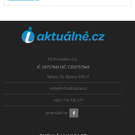
PZ Komplex s.r.o.
IČ: 03757943 DIČ: CZ03757943
Bylany 32, Bylany 538 01
info@infoaktualne.cz
+420 774 735 277
Jsme také na