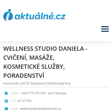
WELLNESS STUDIO DANIELA -
CVIČENÍ, MASÁŽE,
KOSMETICKÉ SLUŽBY,
PORADENSTVÍ
Husova 66, 250 92 Šestajovice Středočeský kraj
Mobil:
+420 775 775 074 - paní Skoupá
IČO:
47127732
Email:
wellnessdaniela@seznam.cz