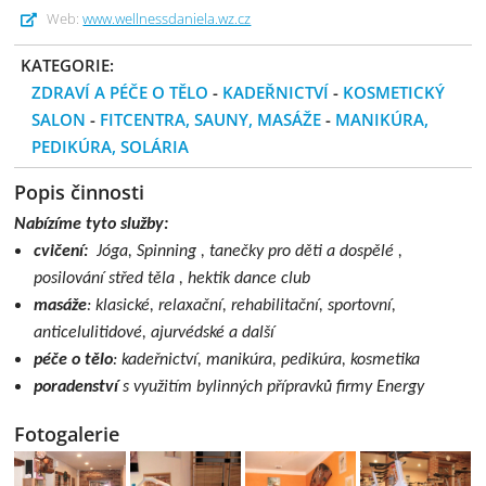
Web:
www.wellnessdaniela.wz.cz
KATEGORIE:
ZDRAVÍ A PÉČE O TĚLO
-
KADEŘNICTVÍ
-
KOSMETICKÝ
SALON
-
FITCENTRA, SAUNY, MASÁŽE
-
MANIKÚRA,
PEDIKÚRA, SOLÁRIA
Popis činnosti
Nabízíme tyto služby:
cvičení:
Jóga, Spinning , tanečky pro děti a dospělé ,
posilování střed těla , hektik dance club
masáže
: klasické, relaxační, rehabilitační, sportovní,
anticelulitidové, ajurvédské a další
péče o tělo
: kadeřnictví, manikúra, pedikúra, kosmetika
poradenství
s využitím bylinných přípravků firmy Energy
Fotogalerie