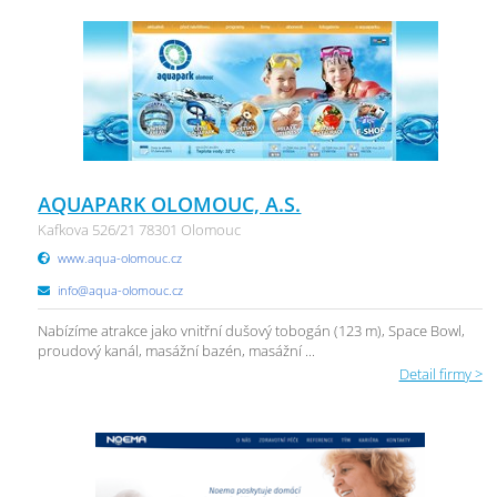
AQUAPARK OLOMOUC, A.S.
Kafkova 526/21 78301 Olomouc
www.aqua-olomouc.cz
info@aqua-olomouc.cz
Nabízíme atrakce jako vnitřní dušový tobogán (123 m), Space Bowl,
proudový kanál, masážní bazén, masážní ...
Detail firmy >