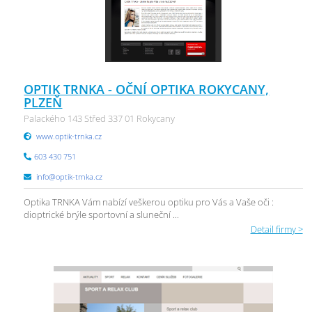
OPTIK TRNKA - OČNÍ OPTIKA ROKYCANY,
PLZEŇ
Palackého 143 Střed 337 01 Rokycany
www.optik-trnka.cz
603 430 751
info@optik-trnka.cz
Optika TRNKA Vám nabízí veškerou optiku pro Vás a Vaše oči :
dioptrické brýle sportovní a sluneční ...
Detail firmy >