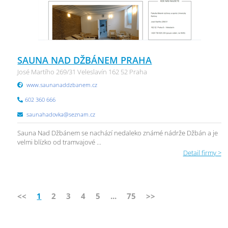
SAUNA NAD DŽBÁNEM PRAHA
José Martího 269/31 Veleslavín 162 52 Praha
www.saunanaddzbanem.cz
602 360 666
saunahadovka@seznam.cz
Sauna Nad Džbánem se nachází nedaleko známé nádrže Džbán a je
velmi blízko od tramvajové ...
Detail firmy >
<<
1
2
3
4
5
...
75
>>