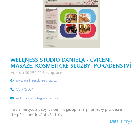
WELLNESS STUDIO DANIELA - CVIČENÍ,
MASÁŽE, KOSMETICKÉ SLUŽBY, PORADENSTVÍ
Husova 66 250 92 Šestajovice
www.wellnessdaniela.wz.cz
775 775 074
wellnessdaniela@seznam.cz
Nabízíme tyto služby: cvičení: Jóga, Spinning , tanečky pro děti a
dospělé , posilování střed těla ...
Detail firmy >