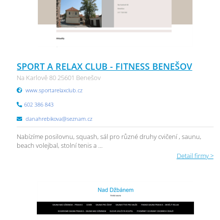
SPORT A RELAX CLUB - FITNESS BENEŠOV
Na Karlově 80 25601 Benešov
www.sportarelaxclub.cz
602 386 843
danahrebikova@seznam.cz
Nabízíme posilovnu, squash, sál pro různé druhy cvičení , saunu,
beach volejbal, stolní tenis a ...
Detail firmy >