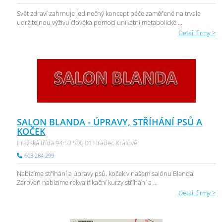
Svět zdraví zahrnuje jedinečný koncept péče zaměřené na trvale
udržitelnou výživu člověka pomocí unikátní metabolické ...
Detail firmy >
SALON BLANDA - ÚPRAVY, STŘÍHÁNÍ PSŮ A
KOČEK
Pražská třída 94/53 500 01 Hradec Králové
603 284 299
Nabízíme stříhání a úpravy psů, koček v našem salónu Blanda.
Zároveň nabízíme rekvalifikační kurzy stříhání a ...
Detail firmy >