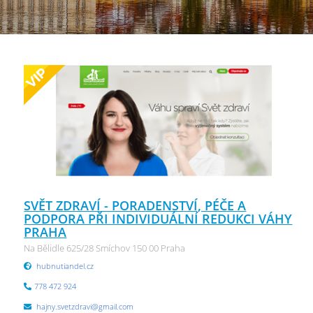
SVĚT ZDRAVÍ - PORADENSTVÍ, PÉČE A
PODPORA PŘI INDIVIDUÁLNÍ REDUKCI VÁHY
PRAHA
Na Bělidle 625/28 Smíchov 150 00 Praha
hubnutiandel.cz
778 472 924
hajny.svetzdravi@gmail.com