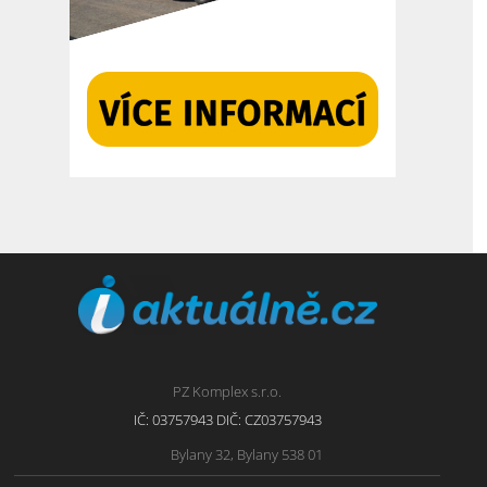
PZ Komplex s.r.o.
IČ: 03757943 DIČ: CZ03757943
Bylany 32, Bylany 538 01