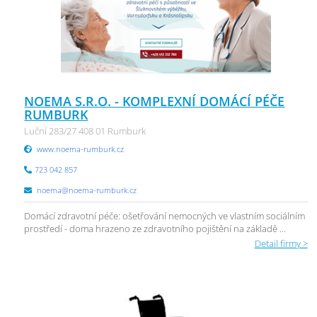
NOEMA S.R.O. - KOMPLEXNÍ DOMÁCÍ PÉČE
RUMBURK
Luční 283/27 408 01 Rumburk
www.noema-rumburk.cz
723 042 857
noema@noema-rumburk.cz
Domácí zdravotní péče: ošetřování nemocných ve vlastním sociálním
prostředí - doma hrazeno ze zdravotního pojištění na základě ...
Detail firmy >