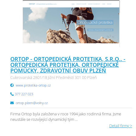
ORTOP - ORTOPEDICKÁ PROTETIKA, S.R.O.. -
ORTOPEDICKÁ PROTETIKA, ORTOPEDICKÉ
POMŮCKY, ZDRAVOTNÍ OBUV PLZEŇ
Cukrovarská 2801/18 Jižní Předměstí 301 00 Plzeň
www.protetika-ortop.cz
377 227 023
ortop.plzen@volny.cz
Firma Ortop byla založena v roce 1994 jako rodinná firma. Jsme
neustále se rozvíjející dynamický tým ...
Detail firmy >