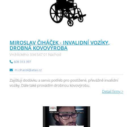
MIROSLAV ČIHÁČEK - INVALIDNÍ VOZÍKY,
DROBNÁ KOVOVÝROBA
Vrchlického 334 547 01 Náchod
608 313 397
m.cihacek@atlas.cz
Zajišťuji dodávku a servis potřeb pro postižené, převážně invalidní
vozíky. Dále také provádím drobnou kovovýrobu.
Detail firmy >