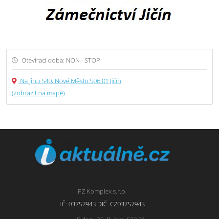
Otevírací doba: NON - STOP
Na jihu 540, Nové Město 506 01 Jičín
(zobrazit na mapě)
PZ Komplex s.r.o.
IČ: 03757943 DIČ: CZ03757943