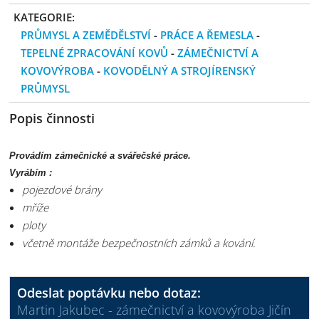
KATEGORIE:
PRŮMYSL A ZEMĚDĚLSTVÍ
-
PRÁCE A ŘEMESLA
-
TEPELNÉ ZPRACOVÁNÍ KOVŮ
-
ZÁMEČNICTVÍ A
KOVOVÝROBA
-
KOVODĚLNÝ A STROJÍRENSKÝ
PRŮMYSL
Popis činnosti
Provádím zámečnické a svářečské práce.
Vyrábím :
pojezdové brány
mříže
ploty
včetně montáže bezpečnostních zámků a kování.
Odeslat poptávku nebo dotaz:
Martin Jakubec - zámečnictví a kovovýroba Jičín