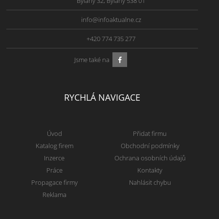
Bylany 32, Bylany 538 01
info@infoaktualne.cz
+420 774 735 277
Jsme také na
RYCHLÁ NAVIGACE
Úvod
Přidat firmu
Katalog firem
Obchodní podmínky
Inzerce
Ochrana osobních údajů
Práce
Kontakty
Propagace firmy
Nahlásit chybu
Reklama