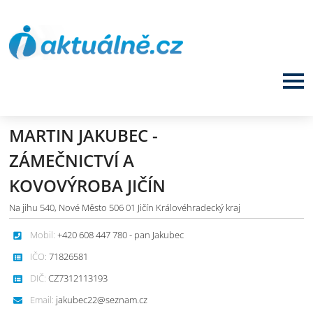
MARTIN JAKUBEC -
ZÁMEČNICTVÍ A
KOVOVÝROBA JIČÍN
Na jihu 540, Nové Město 506 01 Jičín Královéhradecký kraj
Mobil:
+420 608 447 780 - pan Jakubec
IČO:
71826581
DIČ:
CZ7312113193
Email:
jakubec22@seznam.cz