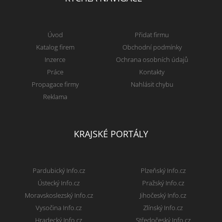
Úvod
Přidat firmu
Katalog firem
Obchodní podmínky
Inzerce
Ochrana osobních údajů
Práce
Kontakty
Propagace firmy
Nahlásit chybu
Reklama
KRAJSKÉ PORTÁLY
Pardubický Info.cz
Plzeňský Info.cz
Ústecký Info.cz
Pražský Info.cz
Moravskoslezský Info.cz
Jihočeský Info.cz
Vysočina Info.cz
Zlínský Info.cz
Hradecký Info.cz
Středočeský Info.cz