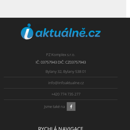
PZ Komplex s.r.o.
IČ: 03757943 DIČ: CZ03757943
Bylany 32, Bylany 538 01
info@infoaktualne.cz
+420 774 735 277
Jsme také na
RYCHLÁ NAVIGACE