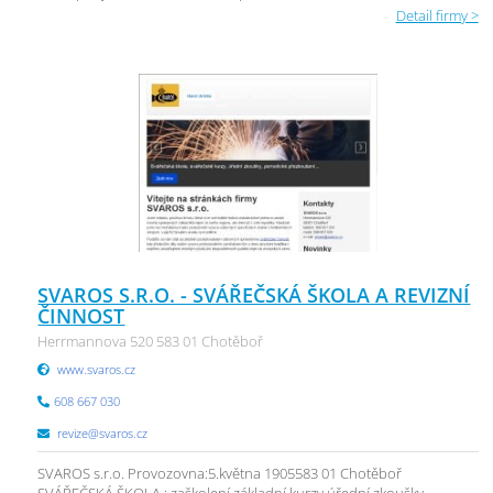
Detail firmy >
SVAROS S.R.O. - SVÁŘEČSKÁ ŠKOLA A REVIZNÍ
ČINNOST
Herrmannova 520 583 01 Chotěboř
www.svaros.cz
608 667 030
revize@svaros.cz
SVAROS s.r.o. Provozovna:5.května 1905583 01 Chotěboř