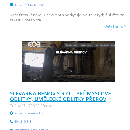
srna.m@seznam.cz
Naše firma již několik let vyrábí a poskytuje kvalitní a rychlé služby na
zakázku. Vyrábíme ...
Detail firmy >
SLÉVÁRNA BEŇOV S.R.O. - PRŮMYSLOVÉ
ODLITKY, UMĚLECKÉ ODLITKY PŘEROV
Beňov 214 750 02 Přerov
www.slevarna-cob.cz
604 219 818
orsag@slevarna-cob.cz