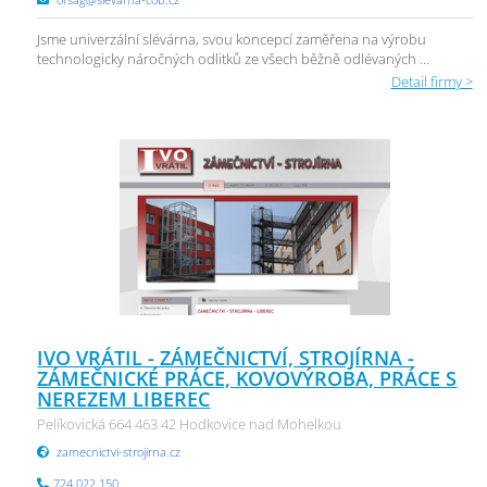
Jsme univerzální slévárna, svou koncepcí zaměřena na výrobu
technologicky náročných odlitků ze všech běžně odlévaných ...
Detail firmy >
IVO VRÁTIL - ZÁMEČNICTVÍ, STROJÍRNA -
ZÁMEČNICKÉ PRÁCE, KOVOVÝROBA, PRÁCE S
NEREZEM LIBEREC
Pelíkovická 664 463 42 Hodkovice nad Mohelkou
zamecnictvi-strojirna.cz
724 022 150