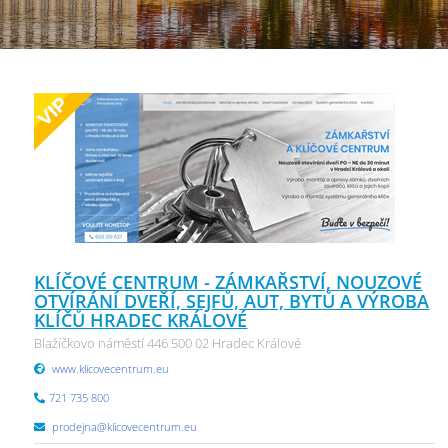
KLÍČOVÉ CENTRUM - ZÁMKAŘSTVÍ, NOUZOVÉ
OTVÍRÁNÍ DVEŘÍ, SEJFŮ, AUT, BYTŮ A VÝROBA
KLÍČŮ HRADEC KRÁLOVÉ
Blažíčkovo náměstí 446 500 02 Hradec Králové
www.klicovecentrum.eu
721 735 800
prodejna@klicovecentrum.eu