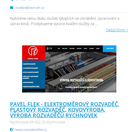
vratilivo@seznam.cz
Nabízíme celou škálu služeb týkajících se obrábění, zpracování a
úprav kovů. Poskytujeme vysoce kvalitní služby za ...
Detail firmy >
PAVEL FLEK - ELEKTROMĚROVÝ ROZVADĚČ,
PLASTOVÝ ROZVADĚČ, KOVOVÝROBA,
VÝROBA ROZVADĚČŮ RYCHNOVEK
Rychnovek 69 552 25 Rychnovek
www.rozvadeceflek.cz