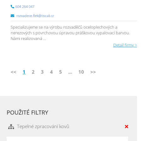
604 264 047
rozvadece.flek@tiscali.cz
Specializujeme se na výrobu rozvaděčů oceloplechových a
nerezových s povrchovou úpravou práškovou vypalovací barvou.
Námi realizovaná ...
Detail firmy >
<<
1
2
3
4
5
...
10
>>
POUŽITÉ FILTRY
Tepelné zpracování kovů