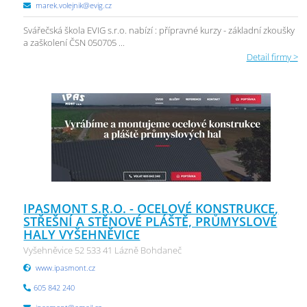
marek.volejnik@evig.cz
Svářečská škola EVIG s.r.o. nabízí : přípravné kurzy - základní zkoušky
a zaškolení ČSN 050705 ...
Detail firmy >
IPASMONT S.R.O. - OCELOVÉ KONSTRUKCE,
STŘEŠNÍ A STĚNOVÉ PLÁŠTĚ, PRŮMYSLOVÉ
HALY VYŠEHNĚVICE
Vyšehněvice 52 533 41 Lázně Bohdaneč
www.ipasmont.cz
605 842 240