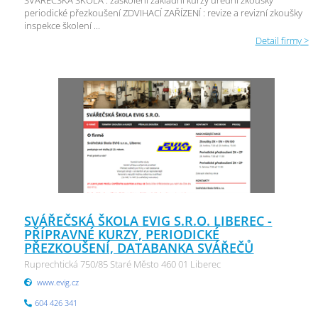
SVÁŘEČSKÁ ŠKOLA : zaškolení základní kurzy úřední zkoušky
periodické přezkoušení ZDVIHACÍ ZAŘÍZENÍ : revize a revizní zkoušky
inspekce školení ...
Detail firmy >
SVÁŘEČSKÁ ŠKOLA EVIG S.R.O. LIBEREC -
PŘÍPRAVNÉ KURZY, PERIODICKÉ
PŘEZKOUŠENÍ, DATABANKA SVÁŘEČŮ
Ruprechtická 750/85 Staré Město 460 01 Liberec
www.evig.cz
604 426 341