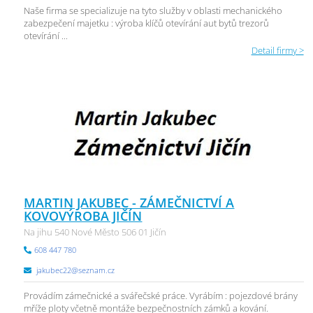
Naše firma se specializuje na tyto služby v oblasti mechanického
zabezpečení majetku : výroba klíčů otevírání aut bytů trezorů
otevírání ...
Detail firmy >
MARTIN JAKUBEC - ZÁMEČNICTVÍ A
KOVOVÝROBA JIČÍN
Na jihu 540 Nové Město 506 01 Jičín
608 447 780
jakubec22@seznam.cz
Provádím zámečnické a svářečské práce. Vyrábím : pojezdové brány
mříže ploty včetně montáže bezpečnostních zámků a kování.