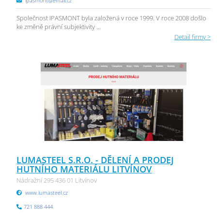
ipasmont@email.cz
Společnost IPASMONT byla založená v roce 1999. V roce 2008 došlo
ke změně právní subjektivity ...
Detail firmy >
LUMASTEEL S.R.O. - DĚLENÍ A PRODEJ
HUTNÍHO MATERIÁLU LITVÍNOV
Nádražní 295 436 01 Litvínov
www.lumasteel.cz
721 888 444