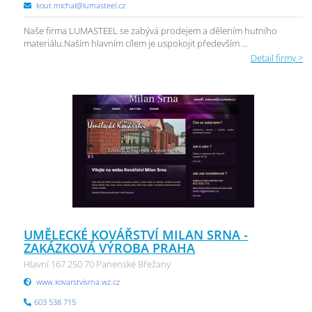
kout.michal@lumasteel.cz
Naše firma LUMASTEEL se zabývá prodejem a dělením hutního
materiálu.Naším hlavním cílem je uspokojit především ...
Detail firmy >
UMĚLECKÉ KOVÁŘSTVÍ MILAN SRNA -
ZAKÁZKOVÁ VÝROBA PRAHA
Hlavní 167 250 70 Panenské Břežany
www.kovarstvisrna.wz.cz
603 538 715