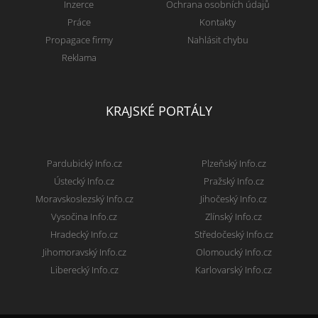
Inzerce
Ochrana osobních údajů
Práce
Kontakty
Propagace firmy
Nahlásit chybu
Reklama
KRAJSKÉ PORTÁLY
Pardubický Info.cz
Plzeňský Info.cz
Ústecký Info.cz
Pražský Info.cz
Moravskoslezský Info.cz
Jihočeský Info.cz
Vysočina Info.cz
Zlínský Info.cz
Hradecký Info.cz
Středočeský Info.cz
Jihomoravský Info.cz
Olomoucký Info.cz
Liberecký Info.cz
Karlovarský Info.cz