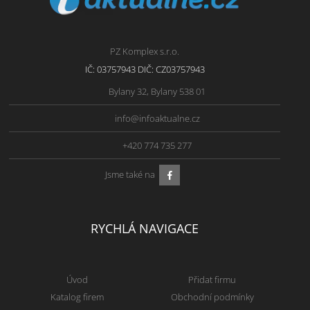
PZ Komplex s.r.o.
IČ: 03757943 DIČ: CZ03757943
Bylany 32, Bylany 538 01
info@infoaktualne.cz
+420 774 735 277
Jsme také na
RYCHLÁ NAVIGACE
Úvod
Přidat firmu
Katalog firem
Obchodní podmínky