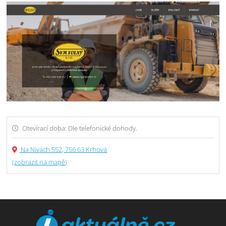
Otevírací doba: Dle telefonické dohody.
Na Nivách 552, 756 63 Krhová
(zobrazit na mapě)