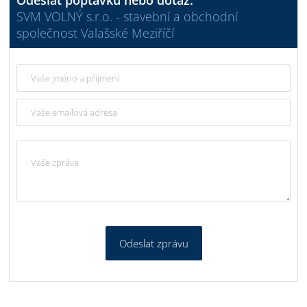
Odeslat poptávku nebo dotaz:
SVM VOLNÝ s.r.o. - stavební a obchodní
společnost Valašské Meziříčí
Odeslat zprávu