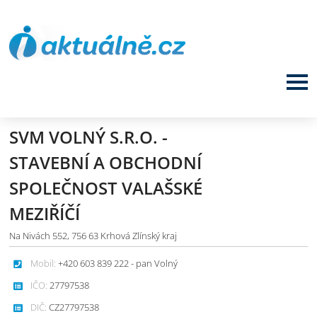
SVM VOLNÝ S.R.O. -
STAVEBNÍ A OBCHODNÍ
SPOLEČNOST VALAŠSKÉ
MEZIŘÍČÍ
Na Nivách 552, 756 63 Krhová Zlínský kraj
Mobil:
+420 603 839 222 - pan Volný
IČO:
27797538
DIČ:
CZ27797538