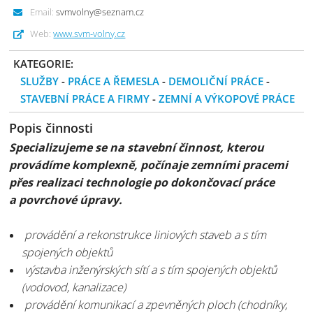
Email:
svmvolny@seznam.cz
Web:
www.svm-volny.cz
KATEGORIE:
SLUŽBY
-
PRÁCE A ŘEMESLA
-
DEMOLIČNÍ PRÁCE
-
STAVEBNÍ PRÁCE A FIRMY
-
ZEMNÍ A VÝKOPOVÉ PRÁCE
Popis činnosti
Specializujeme se na stavební činnost, kterou
provádíme komplexně, počínaje zemními pracemi
přes realizaci technologie po dokončovací práce
a povrchové úpravy.
provádění a rekonstrukce liniových staveb a s tím
spojených objektů
výstavba inženýrských sítí a s tím spojených objektů
(vodovod, kanalizace)
provádění komunikací a zpevněných ploch (chodníky,