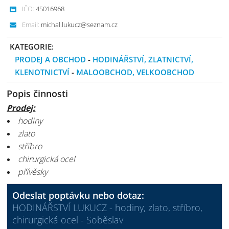
IČO:
45016968
Email:
michal.lukucz@seznam.cz
KATEGORIE:
PRODEJ A OBCHOD
-
HODINÁŘSTVÍ, ZLATNICTVÍ,
KLENOTNICTVÍ
-
MALOOBCHOD, VELKOOBCHOD
Popis činnosti
Prodej:
hodiny
zlato
stříbro
chirurgická ocel
přívěsky
Odeslat poptávku nebo dotaz:
HODINÁŘSTVÍ LUKUCZ - hodiny, zlato, stříbro,
chirurgická ocel - Soběslav