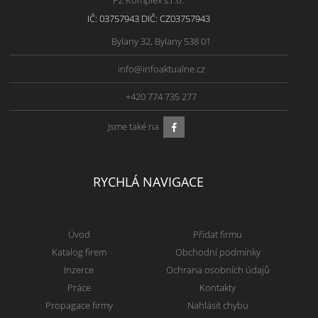
IČ: 03757943 DIČ: CZ03757943
Bylany 32, Bylany 538 01
info@infoaktualne.cz
+420 774 735 277
Jsme také na
RYCHLÁ NAVIGACE
Úvod
Přidat firmu
Katalog firem
Obchodní podmínky
Inzerce
Ochrana osobních údajů
Práce
Kontakty
Propagace firmy
Nahlásit chybu