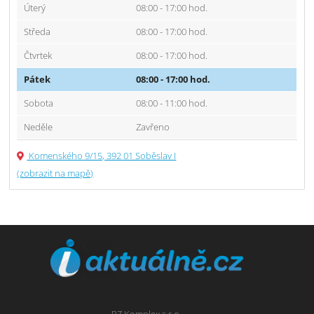
Úterý
08:00 - 17:00 hod.
Středa
08:00 - 17:00 hod.
Čtvrtek
08:00 - 17:00 hod.
Pátek
08:00 - 17:00 hod.
Sobota
08:00 - 11:00 hod.
Neděle
Zavřeno
Komenského 9/15, 392 01 Soběslav I
(zobrazit na mapě)
PZ Komplex s.r.o.