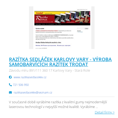
RAZÍTKA SEDLÁČEK KARLOVY VARY - VÝROBA
SAMOBARVÍCÍCH RAZÍTEK TRODAT
Závodu míru 891/111 360 17 Karlovy Vary - Stará Role
www.razitkasedlacekkv.cz
721 506 950
razitkasedlacekkv@seznam.cz
V současné době vyrábíme razítka z kvalitní gumy nejmodernější
laserovou technologií v nejvyšší možné kvalitě. Vyrábíme ...
Detail firmy >