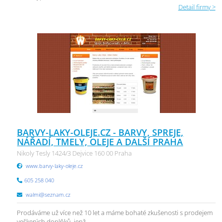
Detail firmy >
BARVY-LAKY-OLEJE.CZ - BARVY, SPREJE,
NÁŘADÍ, TMELY, OLEJE A DALŠÍ PRAHA
Nikoly Tesly 1424/3 Dejvice 160 00 Praha
www.barvy-laky-oleje.cz
605 258 040
walmi@seznam.cz
Prodáváme už více než 10 let a máme bohaté zkušenosti s prodejem
veškerých doplňků, jenž ...