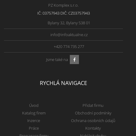
PZ Komplex s.r.o.
IČ: 03757943 DIČ: CZ03757943
Bylany 32, Bylany 538 01
info@infoaktualne.cz
+420 774 735 277
Jsme také na
RYCHLÁ NAVIGACE
Úvod
Přidat firmu
Katalog firem
Obchodní podmínky
Inzerce
Ochrana osobních údajů
Práce
Kontakty
Propagace firmy
Nahlásit chybu