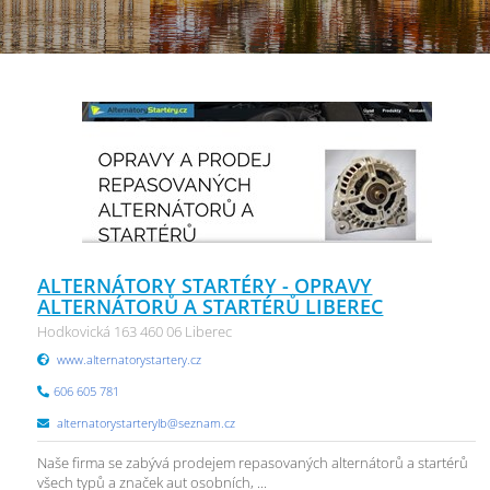
ALTERNÁTORY STARTÉRY - OPRAVY
ALTERNÁTORŮ A STARTÉRŮ LIBEREC
Hodkovická 163 460 06 Liberec
www.alternatorystartery.cz
606 605 781
alternatorystarterylb@seznam.cz
Naše firma se zabývá prodejem repasovaných alternátorů a startérů
všech typů a značek aut osobních, ...