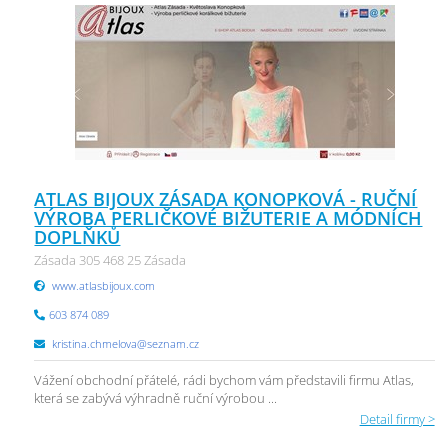
ATLAS BIJOUX ZÁSADA KONOPKOVÁ - RUČNÍ
VÝROBA PERLIČKOVÉ BIŽUTERIE A MÓDNÍCH
DOPLŇKŮ
Zásada 305 468 25 Zásada
www.atlasbijoux.com
603 874 089
kristina.chmelova@seznam.cz
Vážení obchodní přátelé, rádi bychom vám představili firmu Atlas,
která se zabývá výhradně ruční výrobou ...
Detail firmy >