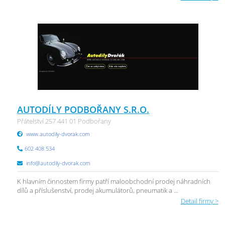
AUTODÍLY PODBOŘANY S.R.O.
Přátelství 257 441 01 Podbořany
www.autodily-dvorak.com
602 408 534
info@autodily-dvorak.com
K hlavním činnostem firmy patří maloobchodní prodej náhradních
dílů a příslušenství, prodej akumulátorů, pneumatik a ...
Detail firmy >