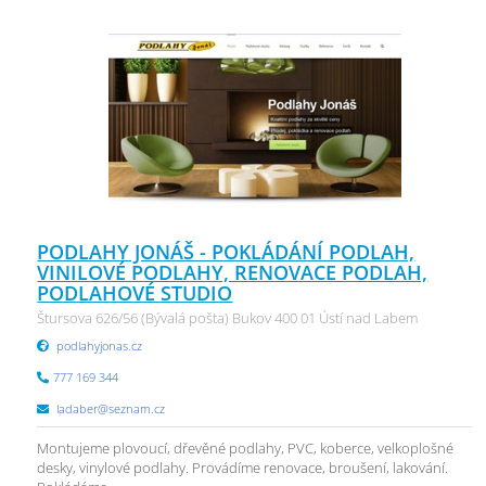
PODLAHY JONÁŠ - POKLÁDÁNÍ PODLAH,
VINILOVÉ PODLAHY, RENOVACE PODLAH,
PODLAHOVÉ STUDIO
Štursova 626/56 (Bývalá pošta) Bukov 400 01 Ústí nad Labem
podlahyjonas.cz
777 169 344
ladaber@seznam.cz
Montujeme plovoucí, dřevěné podlahy, PVC, koberce, velkoplošné
desky, vinylové podlahy. Provádíme renovace, broušení, lakování.