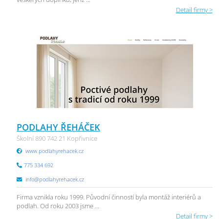
Detail firmy >
PODLAHY ŘEHÁČEK
Školní 890 742 21 Kopřivnice
www.podlahyrehacek.cz
775 334 692
info@podlahyrehacek.cz
Firma vznikla roku 1999. Původní činností byla montáž interiérů a
podlah. Od roku 2003 jsme ...
Detail firmy >