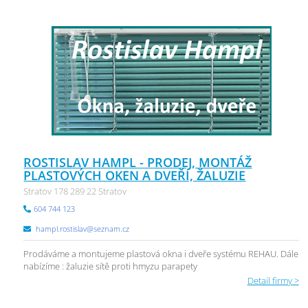
ROSTISLAV HAMPL - PRODEJ, MONTÁŽ
PLASTOVÝCH OKEN A DVEŘÍ, ŽALUZIE
Stratov 178 289 22 Stratov
604 744 123
hampl.rostislav@seznam.cz
Prodáváme a montujeme plastová okna i dveře systému REHAU. Dále
nabízíme : žaluzie sítě proti hmyzu parapety
Detail firmy >