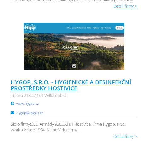
Detail firmy >
HYGOP, S.R.O. - HYGIENICKÉ A DESINFEKČNÍ
PROSTŘEDKY HOSTIVICE
Lipová 218 273 61 Velká dobrá
www.hygop.cz
hygop@hygop.cz
Sídlo firmy:ČSL. Armády 920253 01 Hostivice Firma Hygop, s.r.o.
vznikla v roce 1994. Na počátku firmy ...
Detail firmy >