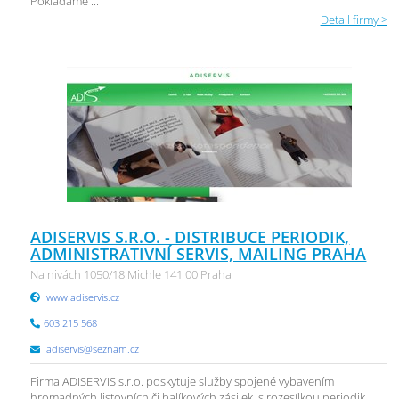
Pokládáme ...
Detail firmy >
ADISERVIS S.R.O. - DISTRIBUCE PERIODIK,
ADMINISTRATIVNÍ SERVIS, MAILING PRAHA
Na nivách 1050/18 Michle 141 00 Praha
www.adiservis.cz
603 215 568
adiservis@seznam.cz
Firma ADISERVIS s.r.o. poskytuje služby spojené vybavením
hromadných listovních či balíkových zásilek, s rozesílkou periodik ...