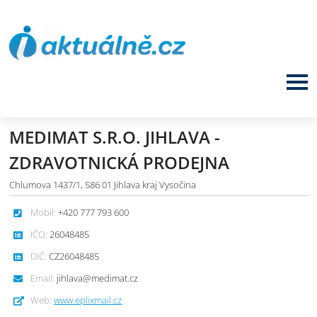
MEDIMAT S.R.O. JIHLAVA -
ZDRAVOTNICKÁ PRODEJNA
Chlumova 1437/1, 586 01 Jihlava kraj Vysočina
Mobil:
+420 777 793 600
IČO:
26048485
DIČ:
CZ26048485
Email:
jihlava@medimat.cz
Web:
www.eplixmail.cz