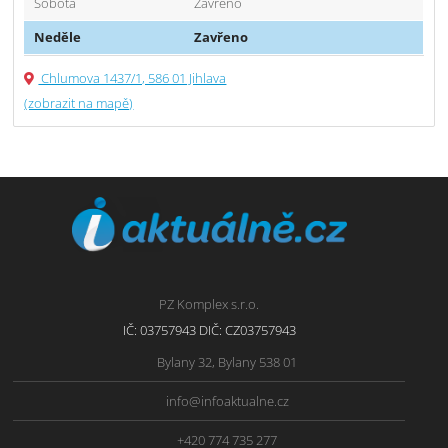
Sobota
Zavřeno
Neděle
Zavřeno
Chlumova 1437/1, 586 01 Jihlava
(zobrazit na mapě)
PZ Komplex s.r.o.
IČ: 03757943 DIČ: CZ03757943
Bylany 32, Bylany 538 01
info@infoaktualne.cz
+420 774 735 277