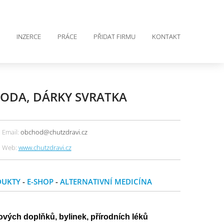
INZERCE
PRÁCE
PŘIDAT FIRMU
KONTAKT
OHODA, DÁRKY SVRATKA
Email:
obchod@chutzdravi.cz
Web:
www.chutzdravi.cz
DUKTY
-
E-SHOP
-
ALTERNATIVNÍ MEDICÍNA
vých doplňků, bylinek, přírodních léků