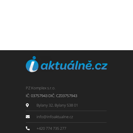
PZ Komplex s.r.o.
IČ: 03757943 DIČ: CZ03757943
Bylany 32, Bylany 538 01
info@infoaktualne.cz
+420 774 735 277