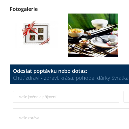
Fotogalerie
Odeslat poptávku nebo dotaz:
Chuť zdraví - zdraví, krása, pohoda, dárky Svratka