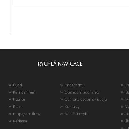
RYCHLÁ NAVIGACE
Úvod
Přidat firmu
Pa
Katalog firem
Obchodní podmínky
Ús
Inzerce
Ochrana osobních údajů
Mo
Práce
Kontakty
Vy
Propagace firmy
Nahlásit chybu
Hr
Reklama
Ji
Li