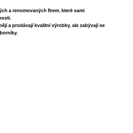
ých a renomovaných firem, které sami
osti.
í a prodávají kvalitní výrobky, ale zabývají se
borníky.