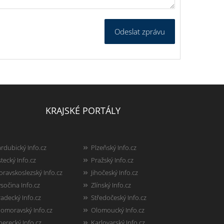
Odeslat zprávu
KRAJSKÉ PORTÁLY
rdubický Info.cz
Plzeňský Info.cz
tecký Info.cz
Pražský Info.cz
ravskoslezský Info.cz
Jihočeský Info.cz
sočina Info.cz
Zlínský Info.cz
adecký Info.cz
Středočeský Info.cz
homoravský Info.cz
Olomoucký Info.cz
berecký Info.cz
Karlovarský Info.cz