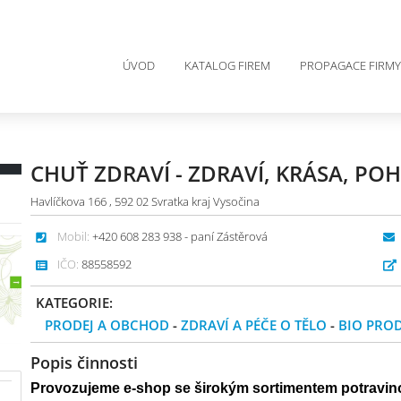
ÚVOD
KATALOG FIREM
PROPAGACE FIRMY
CHUŤ ZDRAVÍ - ZDRAVÍ, KRÁSA, P
Havlíčkova 166 , 592 02 Svratka kraj Vysočina
Mobil:
+420 608 283 938 - paní Zástěrová
IČO:
88558592
KATEGORIE:
PRODEJ A OBCHOD
-
ZDRAVÍ A PÉČE O TĚLO
-
BIO PRO
Popis činnosti
Provozujeme e-shop se širokým sortimentem potravino