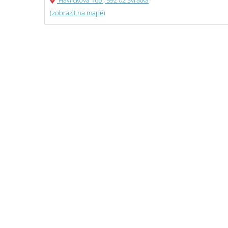
Havlíčkova 166 , 592 02 Svratka
(zobrazit na mapě)