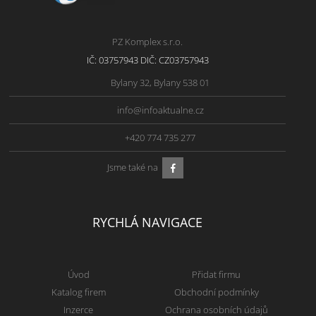
PZ Komplex s.r.o.
IČ: 03757943 DIČ: CZ03757943
Bylany 32, Bylany 538 01
info@infoaktualne.cz
+420 774 735 277
Jsme také na
RYCHLÁ NAVIGACE
Úvod
Přidat firmu
Katalog firem
Obchodní podmínky
Inzerce
Ochrana osobních údajů