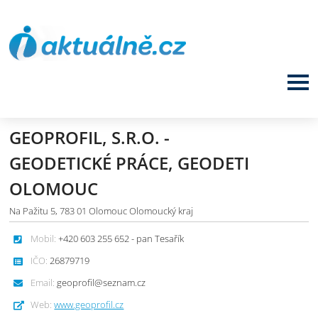
GEOPROFIL, S.R.O. -
GEODETICKÉ PRÁCE, GEODETI
OLOMOUC
Na Pažitu 5, 783 01 Olomouc Olomoucký kraj
Mobil:
+420 603 255 652 - pan Tesařík
IČO:
26879719
Email:
geoprofil@seznam.cz
Web:
www.geoprofil.cz