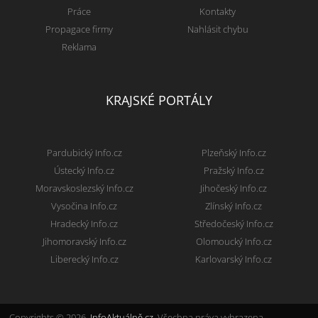
Práce
Kontakty
Propagace firmy
Nahlásit chybu
Reklama
KRAJSKÉ PORTÁLY
Pardubický Info.cz
Plzeňský Info.cz
Ústecký Info.cz
Pražský Info.cz
Moravskoslezský Info.cz
Jihočeský Info.cz
Vysočina Info.cz
Zlínský Info.cz
Hradecký Info.cz
Středočeský Info.cz
Jihomoravský Info.cz
Olomoucký Info.cz
Liberecký Info.cz
Karlovarský Info.cz
Copyrights © 2026.
InfoAktuálně.cz
, Všechna práva vyhrazena.