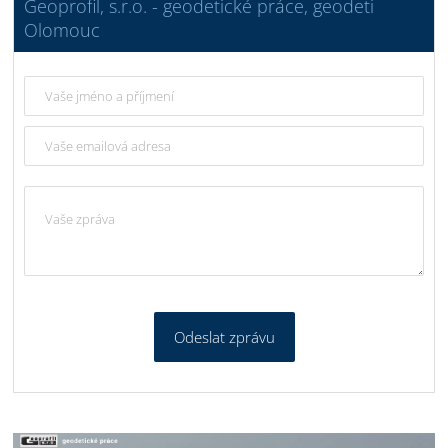
Geoprofil, s.r.o. - geodetické práce, geodeti
Olomouc
Odeslat zprávu