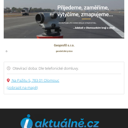
Otevírací doba: Dle telefonické domluvy.
Na Pažitu 5, 783 01 Olomouc
(zobrazit na mapě)