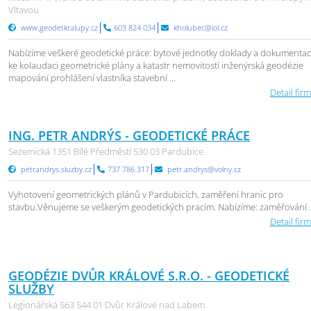
Vltavou
www.geodetkralupy.cz
603 824 034
kholubec@iol.cz
Nabízíme veškeré geodetické práce: bytové jednotky doklady a dokumenta
ke kolaudaci geometrické plány a katastr nemovitostí inženýrská geodézie
mapování prohlášení vlastníka stavební ...
Detail firm
ING. PETR ANDRÝS - GEODETICKÉ PRÁCE
Sezemická 1351 Bílé Předměstí 530 03 Pardubice
petrandrys.sluzby.cz
737 786 317
petr.andrys@volny.cz
Vyhotovení geometrických plánů v Pardubicích, zaměření hranic pro
stavbu.Věnujeme se veškerým geodetických pracím. Nabízíme: zaměřování .
Detail firm
GEODÉZIE DVŮR KRÁLOVÉ S.R.O. - GEODETICKÉ
SLUŽBY
Legionářská 563 544 01 Dvůr Králové nad Labem