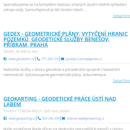
Specializujeme se na kompletní realizaci vrtaných studní včetně vyhledání
zdroje vody. Samozřejmostí je též dodání všech ...
Detail firm
GEDEX - GEOMETRICKÉ PLÁNY, VYTYČENÍ HRANIC
POZEMKŮ, GEODETICKÉ SLUŽBY BENEŠOV,
PŘÍBRAM, PRAHA
Skviřín 38 348 02 Bor
www.geodetbn.cz
777 204 725
jaroslav.hacha@gedex.cz
Nabízíme služby v oboru geodézie a poradenství spojené s katastrem
nemovitostí. Vyhotovujeme geometrické plány, dokumentace ...
Detail firm
GEOKARTING - GEODETICKÉ PRÁCE ÚSTÍ NAD
LABEM
Tovární 1738/34 400 01 Ústí nad Labem
www.geokarting.cz
603 246 294
vodnansky@geokarting.cz
Naše společnost klade důraz na sledování nejnovějších trendů v oboru,