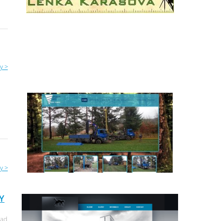
y >
y >
Y
nad