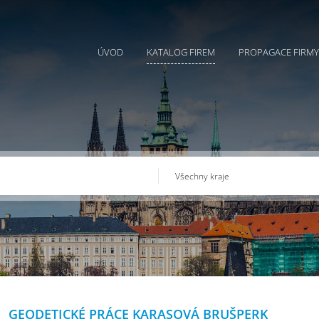
ÚVOD
KATALOG FIREM
PROPAGACE FIRMY
GEODETICKÉ PRÁCE KARASOVÁ BRUŠPERK