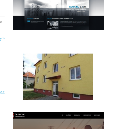
ce
y >
..
y >