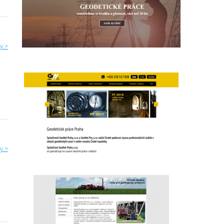
y >
y >