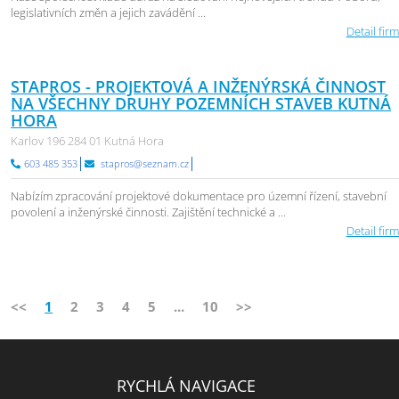
legislativních změn a jejich zavádění ...
Detail firm
STAPROS - PROJEKTOVÁ A INŽENÝRSKÁ ČINNOST
NA VŠECHNY DRUHY POZEMNÍCH STAVEB KUTNÁ
HORA
Karlov 196 284 01 Kutná Hora
603 485 353
stapros@seznam.cz
Nabízím zpracování projektové dokumentace pro územní řízení, stavební
povolení a inženýrské činnosti. Zajištění technické a ...
Detail firm
<<
1
2
3
4
5
...
10
>>
RYCHLÁ NAVIGACE