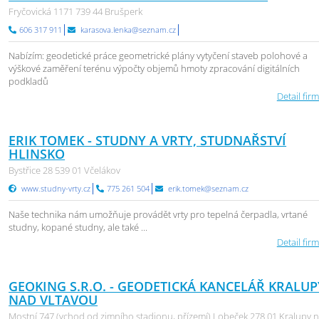
Fryčovická 1171 739 44 Brušperk
606 317 911
karasova.lenka@seznam.cz
Nabízím: geodetické práce geometrické plány vytyčení staveb polohové a
výškové zaměření terénu výpočty objemů hmoty zpracování digitálních
podkladů
Detail firm
ERIK TOMEK - STUDNY A VRTY, STUDNAŘSTVÍ
HLINSKO
Bystřice 28 539 01 Včelákov
www.studny-vrty.cz
775 261 504
erik.tomek@seznam.cz
Naše technika nám umožňuje provádět vrty pro tepelná čerpadla, vrtané
studny, kopané studny, ale také ...
Detail firm
GEOKING S.R.O. - GEODETICKÁ KANCELÁŘ KRALUP
NAD VLTAVOU
Mostní 747 (vchod od zimního stadionu, přízemí) Lobeček 278 01 Kralupy 