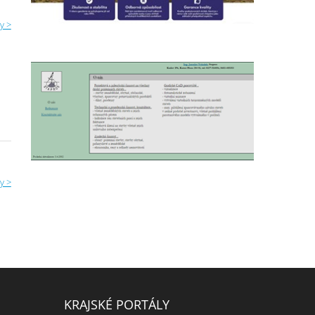
y >
y >
KRAJSKÉ PORTÁLY