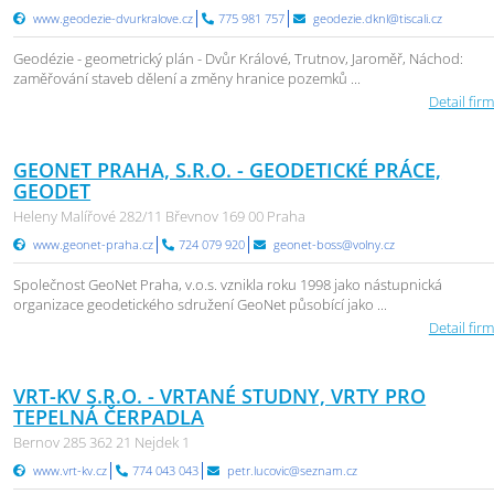
www.geodezie-dvurkralove.cz
775 981 757
geodezie.dknl@tiscali.cz
Geodézie - geometrický plán - Dvůr Králové, Trutnov, Jaroměř, Náchod:
zaměřování staveb dělení a změny hranice pozemků ...
Detail firm
GEONET PRAHA, S.R.O. - GEODETICKÉ PRÁCE,
GEODET
Heleny Malířové 282/11 Břevnov 169 00 Praha
www.geonet-praha.cz
724 079 920
geonet-boss@volny.cz
Společnost GeoNet Praha, v.o.s. vznikla roku 1998 jako nástupnická
organizace geodetického sdružení GeoNet působící jako ...
Detail firm
VRT-KV S.R.O. - VRTANÉ STUDNY, VRTY PRO
TEPELNÁ ČERPADLA
Bernov 285 362 21 Nejdek 1
www.vrt-kv.cz
774 043 043
petr.lucovic@seznam.cz