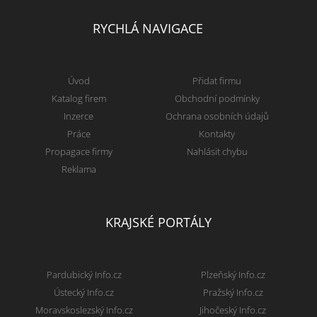
RYCHLÁ NAVIGACE
Úvod
Přidat firmu
Katalog firem
Obchodní podmínky
Inzerce
Ochrana osobních údajů
Práce
Kontakty
Propagace firmy
Nahlásit chybu
Reklama
KRAJSKÉ PORTÁLY
Pardubický Info.cz
Plzeňský Info.cz
Ústecký Info.cz
Pražský Info.cz
Moravskoslezský Info.cz
Jihočeský Info.cz