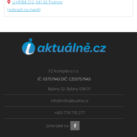
U Hřiště 212, 541 02 Trutnov
(zobrazit na mapě)
PZ Komplex s.r.o.
IČ: 03757943 DIČ: CZ03757943
Bylany 32, Bylany 538 01
info@infoaktualne.cz
+420 774 735 277
Jsme také na