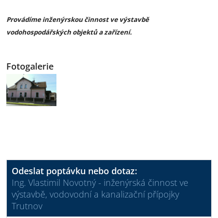
Provádíme inženýrskou činnost ve výstavbě
vodohospodářských objektů a zařízení.
Fotogalerie
Odeslat poptávku nebo dotaz:
Ing. Vlastimil Novotný - inženýrská činnost ve
výstavbě, vodovodní a kanalizační přípojky
Trutnov