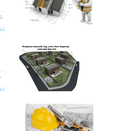
ů,
y >
Ř
y
y >