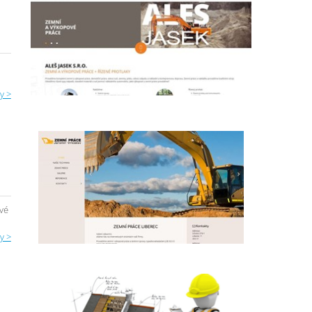
y >
vé
y >