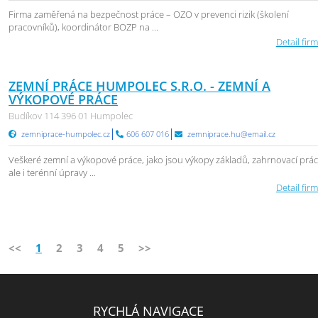
Firma zaměřená na bezpečnost práce – OZO v prevenci rizik (školení
pracovníků), koordinátor BOZP na ...
Detail firm
ZEMNÍ PRÁCE HUMPOLEC S.R.O. - ZEMNÍ A
VÝKOPOVÉ PRÁCE
Budíkov 114 396 01 Humpolec
zemniprace-humpolec.cz
606 607 016
zemniprace.hu@email.cz
Veškeré zemní a výkopové práce, jako jsou výkopy základů, zahrnovací prác
ale i terénní úpravy ...
Detail firm
<<
1
2
3
4
5
>>
RYCHLÁ NAVIGACE