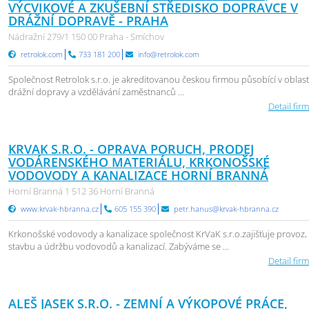
VÝCVIKOVÉ A ZKUŠEBNÍ STŘEDISKO DOPRAVCE V
DRÁŽNÍ DOPRAVĚ - PRAHA
Nádražní 279/1 150 00 Praha - Smíchov
retrolok.com
733 181 200
info@retrolok.com
Společnost Retrolok s.r.o. je akreditovanou českou firmou působící v oblast
drážní dopravy a vzdělávání zaměstnanců ...
Detail firm
KRVAK S.R.O. - OPRAVA PORUCH, PRODEJ
VODÁRENSKÉHO MATERIÁLU, KRKONOŠSKÉ
VODOVODY A KANALIZACE HORNÍ BRANNÁ
Horní Branná 1 512 36 Horní Branná
www.krvak-hbranna.cz
605 155 390
petr.hanus@krvak-hbranna.cz
Krkonošské vodovody a kanalizace společnost KrVaK s.r.o.zajišťuje provoz,
stavbu a údržbu vodovodů a kanalizací. Zabýváme se ...
Detail firm
ALEŠ JASEK S.R.O. - ZEMNÍ A VÝKOPOVÉ PRÁCE,