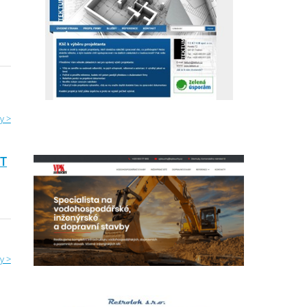
y >
ST
j
y >