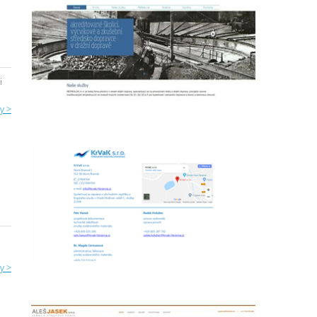
i
y >
y >