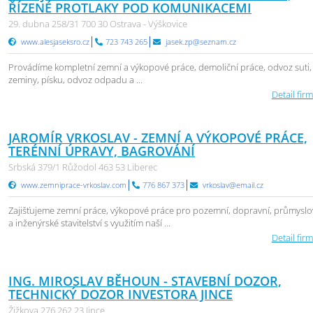
ŘÍZENÉ PROTLAKY POD KOMUNIKACEMI
29. dubna 258/31 700 30 Ostrava - Výškovice
www.alesjaseksro.cz
723 743 265
jasek.zp@seznam.cz
Provádíme kompletní zemní a výkopové práce, demoliční práce, odvoz suti,
zeminy, písku, odvoz odpadu a ...
Detail firm
JAROMÍR VRKOSLAV - ZEMNÍ A VÝKOPOVÉ PRÁCE,
TERÉNNÍ ÚPRAVY, BAGROVÁNÍ
Srbská 379/1 Růžodol 463 53 Liberec
www.zemniprace-vrkoslav.com
776 867 373
vrkoslav@email.cz
Zajišťujeme zemní práce, výkopové práce pro pozemní, dopravní, průmyslo
a inženýrské stavitelství s využitím naší ...
Detail firm
ING. MIROSLAV BĚHOUN - STAVEBNÍ DOZOR,
TECHNICKÝ DOZOR INVESTORA JINCE
Žižkova 276 262 23 Jince