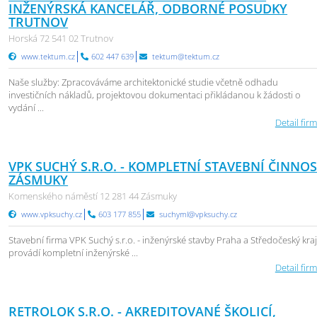
INŽENÝRSKÁ KANCELÁŘ, ODBORNÉ POSUDKY
TRUTNOV
Horská 72 541 02 Trutnov
www.tektum.cz
602 447 639
tektum@tektum.cz
Naše služby: Zpracováváme architektonické studie včetně odhadu
investičních nákladů, projektovou dokumentaci přikládanou k žádosti o
vydání ...
Detail firm
VPK SUCHÝ S.R.O. - KOMPLETNÍ STAVEBNÍ ČINNO
ZÁSMUKY
Komenského náměstí 12 281 44 Zásmuky
www.vpksuchy.cz
603 177 855
suchyml@vpksuchy.cz
Stavební firma VPK Suchý s.r.o. - inženýrské stavby Praha a Středočeský kra
provádí kompletní inženýrské ...
Detail firm
RETROLOK S.R.O. - AKREDITOVANÉ ŠKOLICÍ,