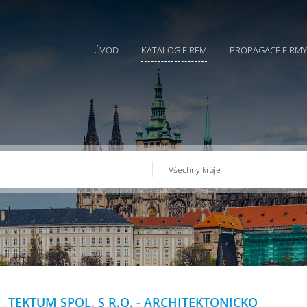
ÚVOD
KATALOG FIREM
PROPAGACE FIRMY
TEKTUM SPOL. S R.O. - ARCHITEKTONICKO