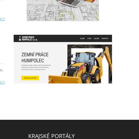
y >
e,
y >
KRAJSKÉ PORTÁLY