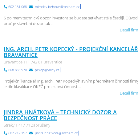
602 181 068
miroslav.behoun@seznam.cz
S pojmem technický dozor investora se budete setkávat stále častěji. Důvod
proč je stavební dozor tak ...
Detail firm
ING. ARCH. PETR KOPECKÝ - PROJEKČNÍ KANCELÁ
BRAVANTICE
Bravantice 111 742 81 Bravantice
608 885 970
pekop@volny.cz
Projekční kancelář Ing. arch. Petr Kopeckýhlavním předmětem činnosti firm
je dle klasifikace OKEČ projektová činnost ...
Detail firm
JINDRA HNÁTKOVÁ – TECHNICKÝ DOZOR A
BEZPEČNOST PRÁCE
Straky 1 417 71 Zabrušany
602 212 157
jindra.hnatkova@seznam.cz