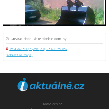
Otevírací doba: Dle telefonické domluvy
Pavlíkov 211 ( bývalé JZD), 27021 Pavlíkov
(zobrazit na mapě)
PZ Komplex s.r.o.