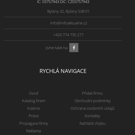
IČ: 03757943 DIČ: CZ03757943
Bylany 32, Bylany 538 01
info@infoaktualne.cz
+420 774 735 277
Jsme také na
RYCHLÁ NAVIGACE
Úvod
Přidat firmu
Katalog firem
Obchodní podmínky
Inzerce
Ochrana osobních údajů
Práce
Kontakty
Propagace firmy
Nahlásit chybu
Reklama