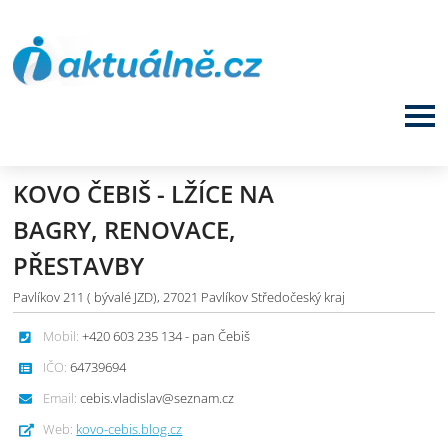
KOVO ČEBIŠ - LŽÍCE NA
BAGRY, RENOVACE,
PŘESTAVBY
Pavlíkov 211 ( bývalé JZD), 27021 Pavlíkov Středočeský kraj
Mobil:
+420 603 235 134 - pan Čebiš
IČO:
64739694
Email:
cebis.vladislav@seznam.cz
Web:
kovo-cebis.blog.cz