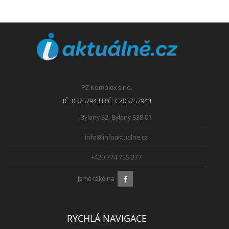
PZ Komplex s.r.o.
IČ: 03757943 DIČ: CZ03757943
Bylany 32, Bylany 538 01
info@infoaktualne.cz
+420 774 735 277
Jsme také na
RYCHLÁ NAVIGACE