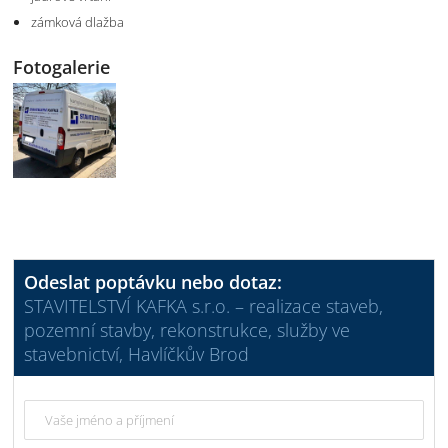
zámková dlažba
Fotogalerie
Odeslat poptávku nebo dotaz:
STAVITELSTVÍ KAFKA s.r.o. – realizace staveb,
pozemní stavby, rekonstrukce, služby ve
stavebnictví, Havlíčkův Brod