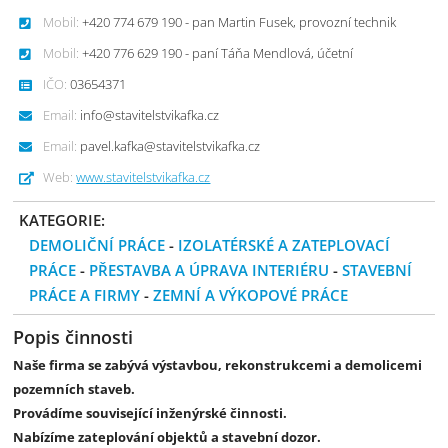
Mobil:
+420 774 679 190 - pan Martin Fusek, provozní technik
Mobil:
+420 776 629 190 - paní Táňa Mendlová, účetní
IČO:
03654371
Email:
info@stavitelstvikafka.cz
Email:
pavel.kafka@stavitelstvikafka.cz
Web:
www.stavitelstvikafka.cz
KATEGORIE:
DEMOLIČNÍ PRÁCE
-
IZOLATÉRSKÉ A ZATEPLOVACÍ
PRÁCE
-
PŘESTAVBA A ÚPRAVA INTERIÉRU
-
STAVEBNÍ
PRÁCE A FIRMY
-
ZEMNÍ A VÝKOPOVÉ PRÁCE
Popis činnosti
Naše firma se zabývá výstavbou, rekonstrukcemi a demolicemi
pozemních staveb.
Provádíme související inženýrské činnosti.
Nabízíme zateplování objektů a stavební dozor.