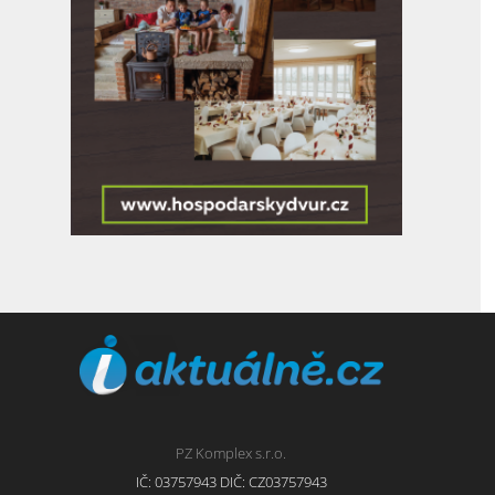
PZ Komplex s.r.o.
IČ: 03757943 DIČ: CZ03757943