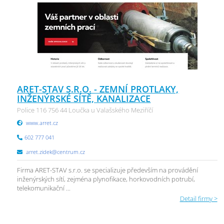
ARET-STAV S.R.O. - ZEMNÍ PROTLAKY,
INŽENÝRSKÉ SÍTĚ, KANALIZACE
Police 116 756 44 Loučka u Valašského Meziříčí
www.arret.cz
602 777 041
arret.zidek@centrum.cz
Firma ARET-STAV s.r.o. se specializuje především na provádění
inženýrských sítí, zejména plynofikace, horkovodních potrubí,
telekomunikační ...
Detail firmy >