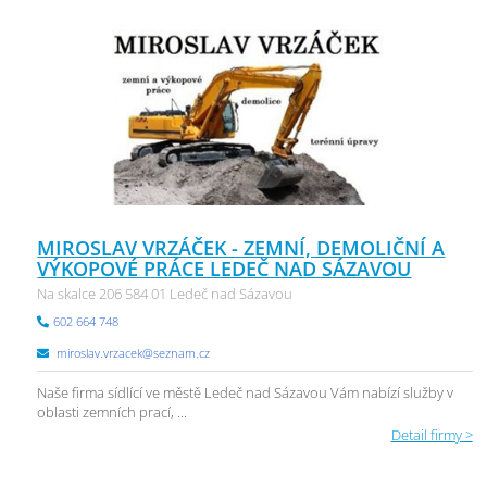
MIROSLAV VRZÁČEK - ZEMNÍ, DEMOLIČNÍ A
VÝKOPOVÉ PRÁCE LEDEČ NAD SÁZAVOU
Na skalce 206 584 01 Ledeč nad Sázavou
602 664 748
miroslav.vrzacek@seznam.cz
Naše firma sídlící ve městě Ledeč nad Sázavou Vám nabízí služby v
oblasti zemních prací, ...
Detail firmy >