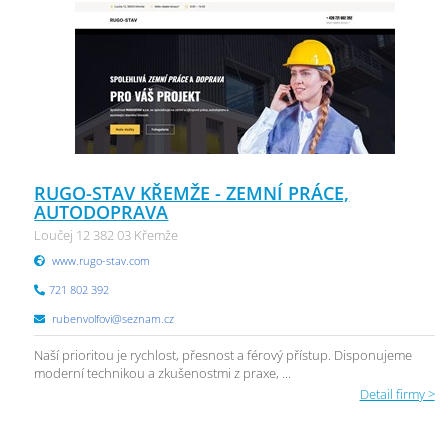
RUGO-STAV KŘEMŽE - ZEMNÍ PRÁCE,
AUTODOPRAVA
Loučej 12 382 03 Křemže
www.rugo-stav.com
721 802 392
rubenvolfovi@seznam.cz
Naší prioritou je rychlost, přesnost a férový přístup. Disponujeme
moderní technikou a zkušenostmi z praxe, ...
Detail firmy >