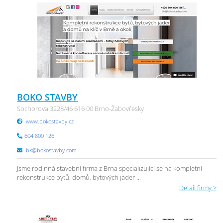
BOKO STAVBY
Sochorova 3228/46 616 00 Brno-Žabovřesky
www.bokostavby.cz
604 800 126
bk@bokostavby.com
Jsme rodinná stavební firma z Brna specializující se na kompletní
rekonstrukce bytů, domů, bytových jader ...
Detail firmy >