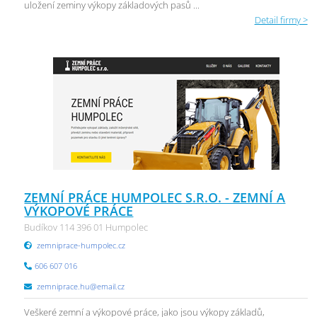
uložení zeminy výkopy základových pasů ...
Detail firmy >
ZEMNÍ PRÁCE HUMPOLEC S.R.O. - ZEMNÍ A
VÝKOPOVÉ PRÁCE
Budíkov 114 396 01 Humpolec
zemniprace-humpolec.cz
606 607 016
zemniprace.hu@email.cz
Veškeré zemní a výkopové práce, jako jsou výkopy základů,