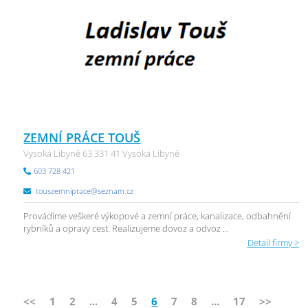
ZEMNÍ PRÁCE TOUŠ
Vysoká Libyně 63 331 41 Vysoká Libyně
603 728 421
touszemniprace@seznam.cz
Provádíme veškeré výkopové a zemní práce, kanalizace, odbahnění
rybníků a opravy cest. Realizujeme dovoz a odvoz ...
Detail firmy >
<<
1
2
...
4
5
6
7
8
...
17
>>