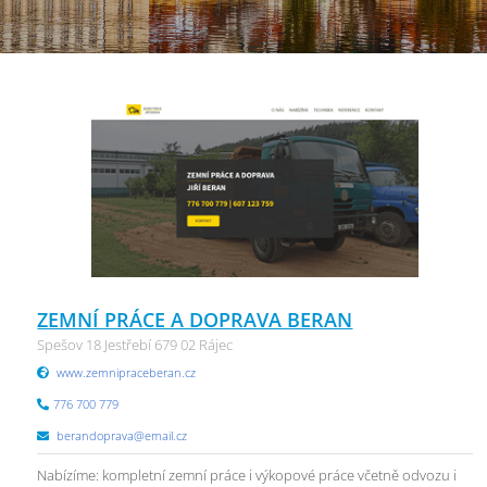
ZEMNÍ PRÁCE A DOPRAVA BERAN
Spešov 18 Jestřebí 679 02 Rájec
www.zemnipraceberan.cz
776 700 779
berandoprava@email.cz
Nabízíme: kompletní zemní práce i výkopové práce včetně odvozu i