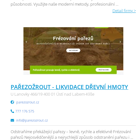
působnosti. Využijte naše moderní metody, profesionální ...
Detail firmy >
PAŘEZOŽROUT - LIKVIDACE DŘEVNÍ HMOTY
U Lanovky 466/19 400 01 Ústí nad Labem-Klíše
parezozrout.cz
777 176 575
info@parezozrout.cz
Odstraňíme překážející pařezy – levně, rychle a efektivně Frézování
pařezů Nejosvědčenější a nejrychlejší způsob odstranění pařezu i ...