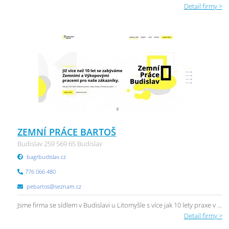
Detail firmy >
ZEMNÍ PRÁCE BARTOŠ
Budislav 259 569 65 Budislav
bagrbudislav.cz
776 066 480
pebartos@seznam.cz
Jsme firma se sídlem v Budislavi u Litomyšle s více jak 10 lety praxe v ...
Detail firmy >