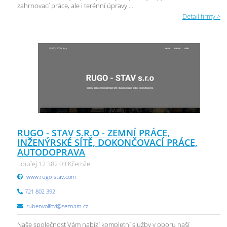
zahrnovací práce, ale i terénní úpravy ...
Detail firmy >
RUGO - STAV S.R.O - ZEMNÍ PRÁCE,
INŽENÝRSKÉ SÍTĚ, DOKONČOVACÍ PRÁCE,
AUTODOPRAVA
Loučej 12 382 03 Křemže
www.rugo-stav.com
721 802 392
rubenvolfovi@seznam.cz
Naše společnost Vám nabízí kompletní služby v oboru naší