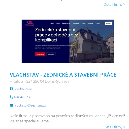
Detail firmy >
VLACHSTAV - ZEDNICKÉ A STAVEBNÍ PRÁCE
Hřbitovní 534 356 04 Dolní Rychnov
vlachstav.cz
604 426 733
vlachstav@seznam.cz
Naše firma je postavená na pevných rodinných základech. Již více než
28 let se specializujeme ...
Detail firmy >