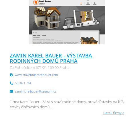
ZAMIN KAREL BAUER - VÝSTAVBA
RODINNÝCH DOMŮ PRAHA
Za Pohořelcem 671/21 169 00 Praha
www.stavebnipracebauer.com
725 871 714
zaminkarelbauer@seznam.cz
Firma Karel Bauer - ZAMIN staví rodinné domy, provádí stavby na klíč,
stavby činžovních domů, ...
Detail firmy >