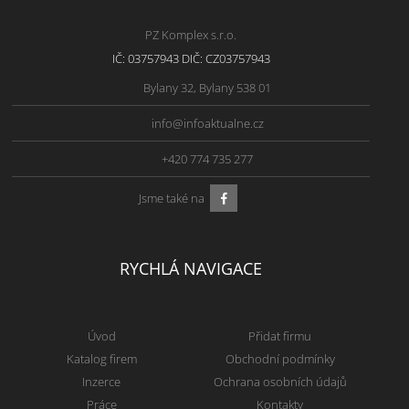
PZ Komplex s.r.o.
IČ: 03757943 DIČ: CZ03757943
Bylany 32, Bylany 538 01
info@infoaktualne.cz
+420 774 735 277
Jsme také na
RYCHLÁ NAVIGACE
Úvod
Přidat firmu
Katalog firem
Obchodní podmínky
Inzerce
Ochrana osobních údajů
Práce
Kontakty