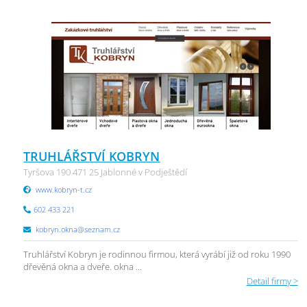
TRUHLÁŘSTVÍ KOBRYN
Tyršova 190 471 25 Jablonné v Podještědí
www.kobryn-t.cz
602 433 221
kobryn.okna@seznam.cz
Truhlářství Kobryn je rodinnou firmou, která vyrábí již od roku 1990
dřevěná okna a dveře. okna ...
Detail firmy >