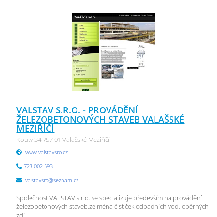
VALSTAV S.R.O. - PROVÁDĚNÍ
ŽELEZOBETONOVÝCH STAVEB VALAŠSKÉ
MEZIŘÍČÍ
Kouty 34 757 01 Valašské Meziříčí
www.valstavsro.cz
723 002 593
valstavsro@seznam.cz
Společnost VALSTAV s.r.o. se specializuje především na provádění
železobetonových staveb,zejména čističek odpadních vod, opěrných
zdí, ...