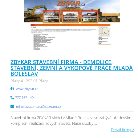
ZBYKAR STAVEBNÍ FIRMA - DEMOLICE,
STAVEBNÍ, ZEMNÍ A VÝKOPOVÉ PRÁCE MLADÁ
BOLESLAV
Plazy 41 293 01 Plazy
www.zbykar.cz
777 167 149
miroslavsvancara@seznam.cz
Stavební firma ZBYKAR sídlící v Mladé Boleslavi se zabývá především
kompletní realizací nových staveb. Naše služby ...
Detail firmy >