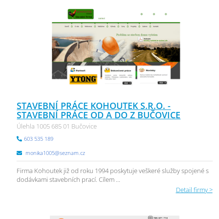
STAVEBNÍ PRÁCE KOHOUTEK S.R.O. -
STAVEBNÍ PRÁCE OD A DO Z BUČOVICE
Úlehla 1005 685 01 Bučovice
603 535 189
monika1005@seznam.cz
Firma Kohoutek již od roku 1994 poskytuje veškeré služby spojené s
dodávkami stavebních prací. Cílem ...
Detail firmy >