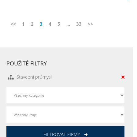
<<
1
2
3
4
5
...
33
>>
POUŽITÉ FILTRY
Stavební průmysl
FILTROVAT FIRMY