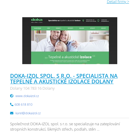
Detail firmy >
DOKA-IZOL SPOL. S R.O. - SPECIALISTA NA
TEPELNÉ A AKUSTICKÉ IZOLACE DOLANY
Dolany 104 783 16 Dolany
www.dokaizol.cz
608 618 810
karel@dokaizol.cz
Společnost DOKA-IZOL spol. s r.o. se specializuje na zateplování
stropních konstrukcí, šikmých střech, podlah, stěn ...