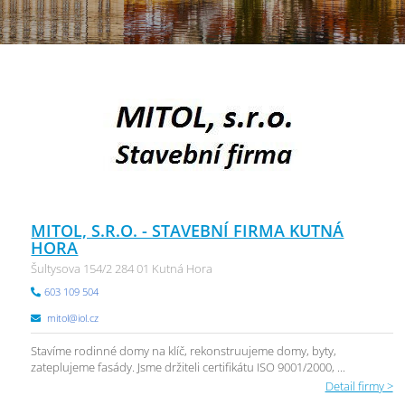
MITOL, S.R.O. - STAVEBNÍ FIRMA KUTNÁ
HORA
Šultysova 154/2 284 01 Kutná Hora
603 109 504
mitol@iol.cz
Stavíme rodinné domy na klíč, rekonstruujeme domy, byty,
zateplujeme fasády. Jsme držiteli certifikátu ISO 9001/2000, ...
Detail firmy >