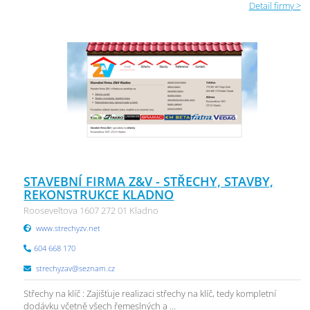
Detail firmy >
STAVEBNÍ FIRMA Z&V - STŘECHY, STAVBY,
REKONSTRUKCE KLADNO
Rooseveltova 1607 272 01 Kladno
www.strechyzv.net
604 668 170
strechyzav@seznam.cz
Střechy na klíč : Zajišťuje realizaci střechy na klíč, tedy kompletní
dodávku včetně všech řemeslných a ...