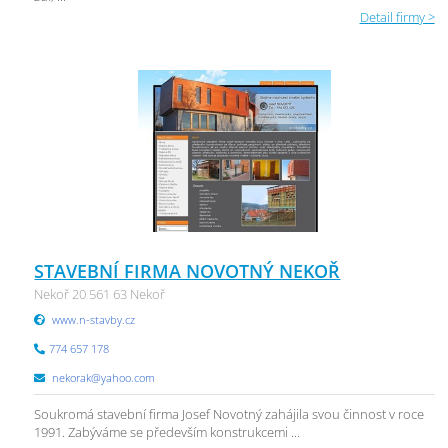
Detail firmy >
STAVEBNÍ FIRMA NOVOTNÝ NEKOŘ
Nekoř 20 561 63 Nekoř
www.n-stavby.cz
774 657 178
nekorak@yahoo.com
Soukromá stavební firma Josef Novotný zahájila svou činnost v roce
1991. Zabýváme se především konstrukcemi ...