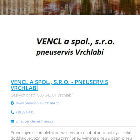
VENCL A SPOL., S.R.O. - PNEUSERVIS
VRCHLABÍ
Českých bratří 605 543 01 Vrchlabí
www.pneuservis-vrchlabi.cz
739 224 415
pneuvencl@centrum.cz
Provozujeme kompletní pneuservis pro osobní automobily a lehké
dodávkové vozy. letní pneu zimní pneu výměna pneu uložení pneu