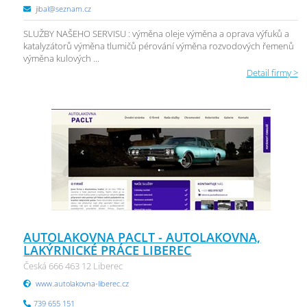
jibal@seznam.cz
SLUŽBY NAŠEHO SERVISU : výměna oleje výměna a oprava výfuků a
katalyzátorů výměna tlumičů pérování výměna rozvodových řemenů
výměna kulových ...
Detail firmy >
AUTOLAKOVNA PACLT - AUTOLAKOVNA,
LAKÝRNICKÉ PRÁCE LIBEREC
Česká 666 463 12 Liberec
www.autolakovna-liberec.cz
739 655 151