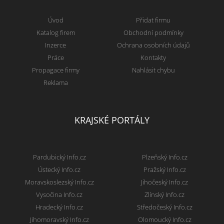
Úvod
Přidat firmu
Katalog firem
Obchodní podmínky
Inzerce
Ochrana osobních údajů
Práce
Kontakty
Propagace firmy
Nahlásit chybu
Reklama
KRAJSKÉ PORTÁLY
Pardubický Info.cz
Plzeňský Info.cz
Ústecký Info.cz
Pražský Info.cz
Moravskoslezský Info.cz
Jihočeský Info.cz
Vysočina Info.cz
Zlínský Info.cz
Hradecký Info.cz
Středočeský Info.cz
Jihomoravský Info.cz
Olomoucký Info.cz