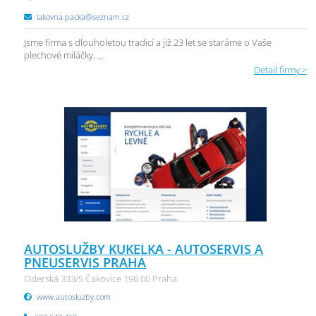
lakovna.packa@seznam.cz
Jsme firma s dlouholetou tradicí a již 23 let se staráme o Vaše
plechové miláčky. ...
Detail firmy >
AUTOSLUŽBY KUKELKA - AUTOSERVIS A
PNEUSERVIS PRAHA
Oderská 333/5 Čakovice 196 00 Praha
www.autosluzby.com