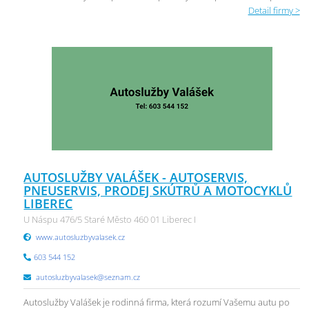
Detail firmy >
AUTOSLUŽBY VALÁŠEK - AUTOSERVIS,
PNEUSERVIS, PRODEJ SKÚTRŮ A MOTOCYKLŮ
LIBEREC
U Náspu 476/5 Staré Město 460 01 Liberec I
www.autosluzbyvalasek.cz
603 544 152
autosluzbyvalasek@seznam.cz
Autoslužby Valášek je rodinná firma, která rozumí Vašemu autu po