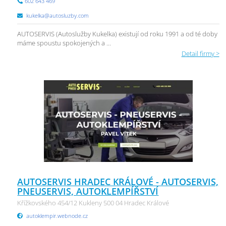
602 643 469
kukelka@autosluzby.com
AUTOSERVIS (Autoslužby Kukelka) existují od roku 1991 a od té doby
máme spoustu spokojených a ...
Detail firmy >
AUTOSERVIS HRADEC KRÁLOVÉ - AUTOSERVIS,
PNEUSERVIS, AUTOKLEMPÍŘSTVÍ
Křížkovského 454/12 Kukleny 500 04 Hradec Králové
autoklempir.webnode.cz