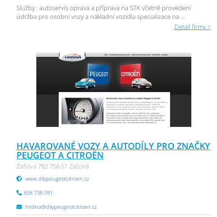
Služby : autoservis oprava a příprava na STK včetně provedení
údržba pro osobní vozy a nákladní vozidla specializace na ...
Detail firmy >
HAVAROVANÉ VOZY A AUTODÍLY PRO ZNAČKY
PEUGEOT A CITROËN
Zašová 782 756 51 Zašová
www.dilypeugeotcitroen.cz
608 738 091
hrdina@dilypeugeotcitroen.cz