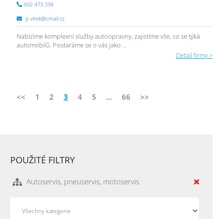
602 473 338
p.vitek@cmail.cz
Nabízíme komplexní služby autoopravny, zajistíme vše, co se týká
automobilů. Postaráme se o vás jako ...
Detail firmy >
<<
1
2
3
4
5
...
66
>>
POUŽITÉ FILTRY
Autoservis, pneuservis, motoservis