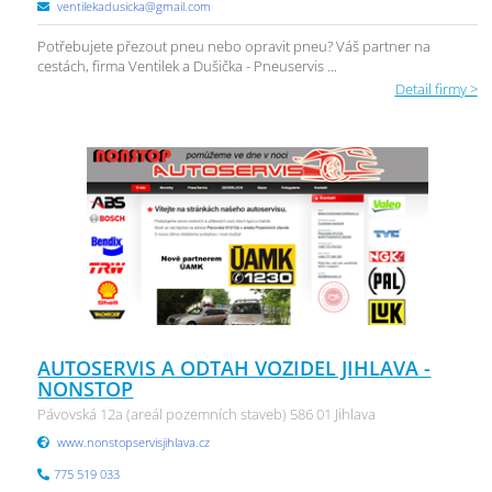
ventilekadusicka@gmail.com
Potřebujete přezout pneu nebo opravit pneu? Váš partner na
cestách, firma Ventilek a Dušička - Pneuservis ...
Detail firmy >
AUTOSERVIS A ODTAH VOZIDEL JIHLAVA -
NONSTOP
Pávovská 12a (areál pozemních staveb) 586 01 Jihlava
www.nonstopservisjihlava.cz
775 519 033