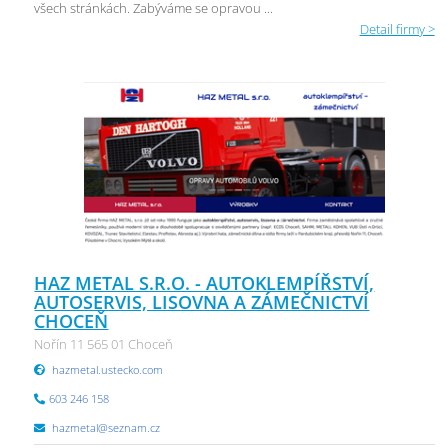
všech stránkách. Zabýváme se opravou ...
Detail firmy >
HAZ METAL S.R.O. - AUTOKLEMPÍŘSTVÍ,
AUTOSERVIS, LISOVNA A ZÁMEČNICTVÍ
CHOCEŇ
Nořín 11 565 01 Choceň
hazmetal.ustecko.com
603 246 158
hazmetal@seznam.cz