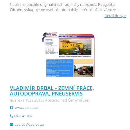
Nabízíme použité originální náhradní díly na vozidla Peugeot a
Citroën. Vykupujeme osobní automobily, terénní, užitkové vozy ...
Detail firmy >
VLADIMÍR DRBAL - ZEMNÍ PRÁCE,
AUTODOPRAVA, PNEUSERVIS
Jevanská 1029 28163 Kostelec nad Černými Lesy
www.zpdrbal.cz
606 647 766
zpdrbal@zpdrbal.cz