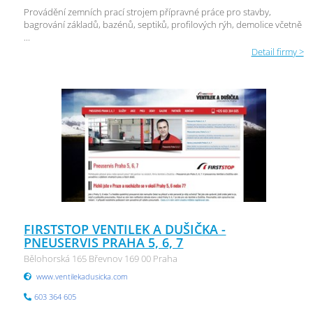
Provádění zemních prací strojem přípravné práce pro stavby,
bagrování základů, bazénů, septiků, profilových rýh, demolice včetně
...
Detail firmy >
FIRSTSTOP VENTILEK A DUŠIČKA -
PNEUSERVIS PRAHA 5, 6, 7
Bělohorská 165 Břevnov 169 00 Praha
www.ventilekadusicka.com
603 364 605