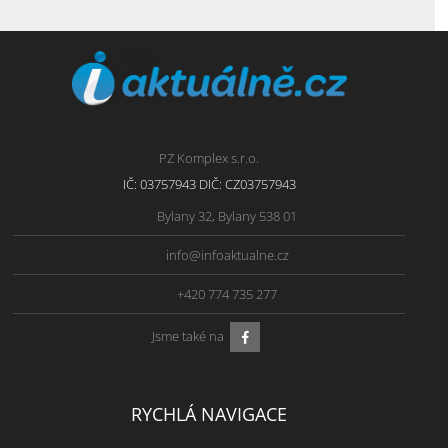
PZ Komplex s.r.o.
IČ: 03757943 DIČ: CZ03757943
Bylany 32, Bylany 538 01
info@infoaktualne.cz
+420 774 735 277
Jsme také na
RYCHLÁ NAVIGACE