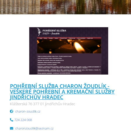
POHŘEBNÍ SLUŽBA CHARON ŽOUDLÍK -
VEŠKERÉ POHŘEBNÍ A KREMAČNÍ SLUŽBY
JINDŘICHŮV HRADEC
Klášterská 76 377 01 Jindřichův Hradec
charon-zoudlik.cz
724 224 068
charonzoudlik@seznam.cz