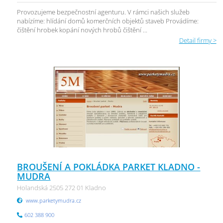
Provozujeme bezpečnostní agenturu. V rámci našich služeb
nabízíme: hlídání domů komerčních objektů staveb Provádíme:
čištění hrobek kopání nových hrobů čištění ...
Detail firmy >
BROUŠENÍ A POKLÁDKA PARKET KLADNO -
MUDRA
Holandská 2505 272 01 Kladno
www.parketymudra.cz
602 388 900