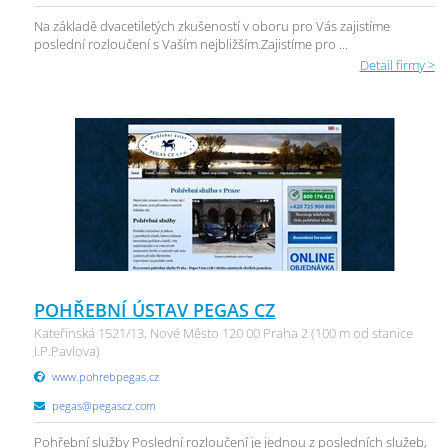
Na základě dvacetiletých zkušeností v oboru pro Vás zajistíme
poslední rozloučení s Vaším nejbližším.Zajistíme pro ...
Detail firmy >
POHŘEBNÍ ÚSTAV PEGAS CZ
Kateřinská 1521/13, Nové Město 120 00 Praha 2 (100 m od stanice
I.P.Pavlova)
www.pohrebpegas.cz
pegas@pegascz.com
Pohřební služby Poslední rozloučení je jednou z posledních služeb,