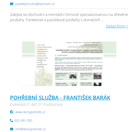
parketymudra@seznam.cz
Zabývá se obchodní a montážní činností specializovanou na dřevěné
podlahy. Parketové a palubkové podlahy z domácích ...
Detail firmy >
POHŘEBNÍ SLUŽBA - FRANTIŠEK BARÁK
Dukelská 57 441 01 Podbořany
www.levnypohreb.cz
602 491 050
info@levnypohreb.cz