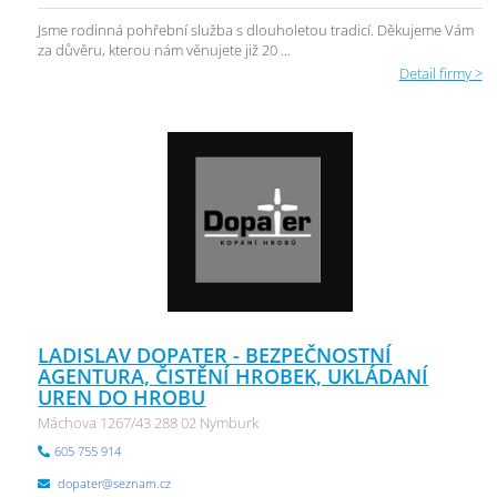
Jsme rodinná pohřební služba s dlouholetou tradicí. Děkujeme Vám
za důvěru, kterou nám věnujete již 20 ...
Detail firmy >
LADISLAV DOPATER - BEZPEČNOSTNÍ
AGENTURA, ČISTĚNÍ HROBEK, UKLÁDANÍ
UREN DO HROBU
Máchova 1267/43 288 02 Nymburk
605 755 914
dopater@seznam.cz