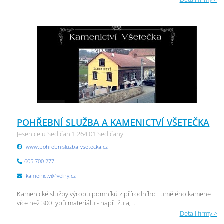
POHŘEBNÍ SLUŽBA A KAMENICTVÍ VŠETEČKA
Jesenice u Sedlčan 1 264 01 Sedlčany
www.pohrebnisluzba-vsetecka.cz
605 700 277
kamenictvi@volny.cz
Kamenické služby výrobu pomníků z přírodního i umělého kamene
více než 300 typů materiálu - např. žula, ...
Detail firmy >