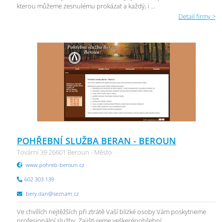
kterou můžeme zesnulému prokázat a každý, i ...
Detail firmy >
POHŘEBNÍ SLUŽBA BERAN - BEROUN
Tovární 39 26601 Beroun - Město
www.pohreb-beroun.cz
602 303 139
bery.dan@seznam.cz
Ve chvílích nejtěžších při ztrátě Vaší blízké osoby Vám poskytneme
profesionální služby. Zajišťujeme veškerépohřební ...