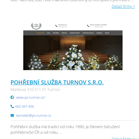
Detail firmy >
POHŘEBNÍ SLUŽBA TURNOV S.R.O.
Markova 310 511 01 Turnov
www.ps-turnov.cz/
602 437 456
kancelar@ps-turnov.cz
Pohřební služba má tradici od roku 1990, je členem Sdružení
pohřebnictví ČR a od roku ...
Detail firmy >