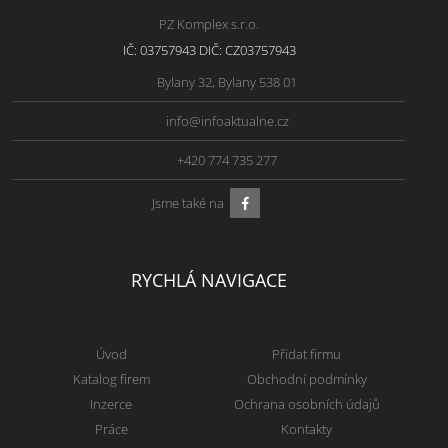
PZ Komplex s.r.o.
IČ: 03757943 DIČ: CZ03757943
Bylany 32, Bylany 538 01
info@infoaktualne.cz
+420 774 735 277
Jsme také na
RYCHLÁ NAVIGACE
Úvod
Přidat firmu
Katalog firem
Obchodní podmínky
Inzerce
Ochrana osobních údajů
Práce
Kontakty