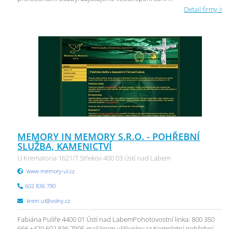
Detail firmy >
MEMORY IN MEMORY S.R.O. - POHŘEBNÍ
SLUŽBA, KAMENICTVÍ
U Krematoria 1621/7 Střekov 400 03 Ústí nad Labem
www.memory-ul.cz
602 836 790
krem.ul@volny.cz
Fabiána Pulíře 4400 01 Ústí nad LabemPohotovostní linka: 800 350
666 +420 602 836 790E-mail:krem.ul@volny.cz Kompletní pohřební ...