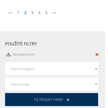
<<
1
2
3
4
5
>>
POUŽITÉ FILTRY
Krematorium
FILTROVAT FIRMY