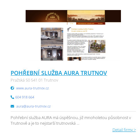
POHŘEBNÍ SLUŽBA AURA TRUTNOV
Pražská 50 541 01 Trutnov
www.aura-trutnov.cz
604 918 664
aura@aura-trutnov.cz
Pohřební služba AURA má úspěšnou, již mnoholetou působnost v
Trutnově a je to nejstarší trutnovská ...
Detail firmy >