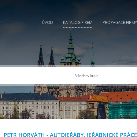
ÚVOD
KATALOG FIREM
PROPAGACE FIRMY
PETR HORVÁTH - AUTOJEŘÁBY, JEŘÁBNICKÉ PRÁCE