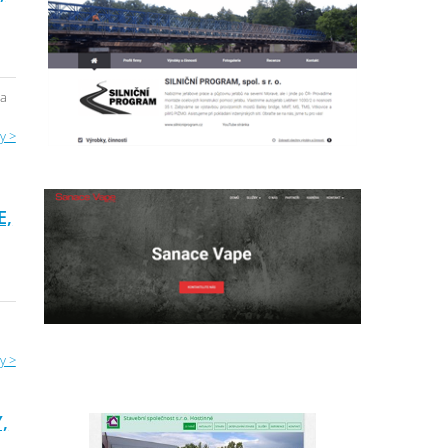
 a
y >
E,
y >
,