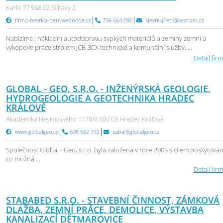
Karle 77 568 02 Svitavy 2
firma-nevrkla-petr.webnode.cz
736 664 090
NevrklaPetr@seznam.cz
Nabízíme : nákladní autodopravu sypkých materiálů a zeminy zemní a
výkopové práce strojem JCB-3CX technické a komunální služby, ...
Detail firm
GLOBAL - GEO, S.R.O. - INŽENÝRSKÁ GEOLOGIE,
HYDROGEOLOGIE A GEOTECHNIKA HRADEC
KRÁLOVÉ
Akademika Heyrovského 1178/6 500 03 Hradec Králové
www.globalgeo.cz
608 582 772
zaba@globalgeo.cz
Společnost Global - Geo, s.r.o. byla založena v roce 2005 s cílem poskytován
co možná ...
Detail firm
STABABED S.R.O. - STAVEBNÍ ČINNOST, ZÁMKOVÁ
DLAŽBA, ZEMNÍ PRÁCE, DEMOLICE, VÝSTAVBA
KANALIZACÍ DĚTMAROVICE