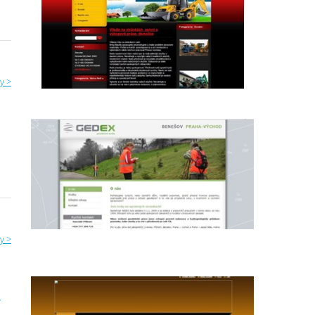
y >
y >
,