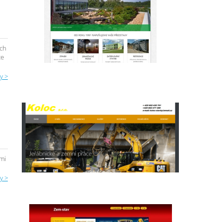
ých
ce
y >
emi
y >