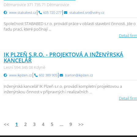
Dětmarovice 371 735 71 Dětmarovice
www.stababed.cz
605 720 277
stababed.sro@volny.cz
Společnost STABABED s.r.o. provádí práce v oblasti stavební činnosti. Jde o
řadu prací, které počínají ...
Detail firm
IK PLZEŇ S.R.O. - PROJEKTOVÁ A INŽENÝRSKÁ
KANCELÁŘ
Lesní 594 345 06 Kdyně
www.ikplzen.cz
602 389 905
barton@ikplzen.cz
Inženýrská kancelář IK Plzeň s.r.o. provádí kompletní projektovou a
inženýrskou činnost v přípravných i realizačních ...
Detail firm
<<
1
2
3
4
5
...
9
>>