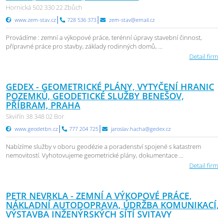
Hornická 502 330 22 Zbůch
www.zem-stav.cz
728 536 373
zem-stav@email.cz
Provádíme : zemní a výkopové práce, terénní úpravy stavební činnost,
přípravné práce pro stavby, základy rodinných domů, ...
Detail firm
GEDEX - GEOMETRICKÉ PLÁNY, VYTYČENÍ HRANIC
POZEMKŮ, GEODETICKÉ SLUŽBY BENEŠOV,
PŘÍBRAM, PRAHA
Skviřín 38 348 02 Bor
www.geodetbn.cz
777 204 725
jaroslav.hacha@gedex.cz
Nabízíme služby v oboru geodézie a poradenství spojené s katastrem
nemovitostí. Vyhotovujeme geometrické plány, dokumentace ...
Detail firm
PETR NEVRKLA - ZEMNÍ A VÝKOPOVÉ PRÁCE,
NÁKLADNÍ AUTODOPRAVA, ÚDRŽBA KOMUNIKACÍ
VÝSTAVBA INŽENÝRSKÝCH SÍTÍ SVITAVY