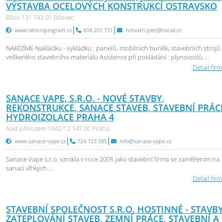
VÝSTAVBA OCELOVÝCH KONSTRUKCÍ OSTRAVSKO
Bílov 131 743 01 Bílovec
www.silnicniprogram.cz
604 201 731
horvath.petr@tiscali.cz
NABÍZÍME Nakládku - vykládku : panelů, mobilních buněk, stavebních strojů
veškerého stavebního materiálu Asistence při pokládání : plynovodů, ...
Detail firm
SANACE VAPE, S.R.O. - NOVÉ STAVBY,
REKONSTRUKCE, SANACE STAVEB, STAVEBNÍ PRÁC
HYDROIZOLACE PRAHA 4
Nad přívozem 1042/12 147 00 Praha
www.sanace-vape.cz
724 123 585
info@sanace-vape.cz
Sanace Vape s.r.o. vznikla v roce 2005 jako stavební firma se zaměřením na
sanaci vlhkých ...
Detail firm
STAVEBNÍ SPOLEČNOST S.R.O. HOSTINNÉ - STAVBY
ZATEPLOVÁNÍ STAVEB, ZEMNÍ PRÁCE, STAVEBNÍ A