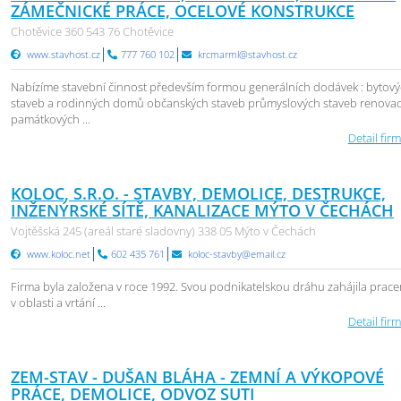
ZÁMEČNICKÉ PRÁCE, OCELOVÉ KONSTRUKCE
Chotěvice 360 543 76 Chotěvice
www.stavhost.cz
777 760 102
krcmarml@stavhost.cz
Nabízíme stavební činnost především formou generálních dodávek : bytov
staveb a rodinných domů občanských staveb průmyslových staveb renova
památkových ...
Detail firm
KOLOC, S.R.O. - STAVBY, DEMOLICE, DESTRUKCE,
INŽENÝRSKÉ SÍTĚ, KANALIZACE MÝTO V ČECHÁCH
Vojtěšská 245 (areál staré sladovny) 338 05 Mýto v Čechách
www.koloc.net
602 435 761
koloc-stavby@email.cz
Firma byla založena v roce 1992. Svou podnikatelskou dráhu zahájila prac
v oblasti a vrtání ...
Detail firm
ZEM-STAV - DUŠAN BLÁHA - ZEMNÍ A VÝKOPOVÉ
PRÁCE, DEMOLICE, ODVOZ SUTI