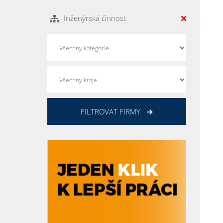
Inženýrská činnost
FILTROVAT FIRMY