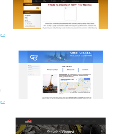
y >
í
y >