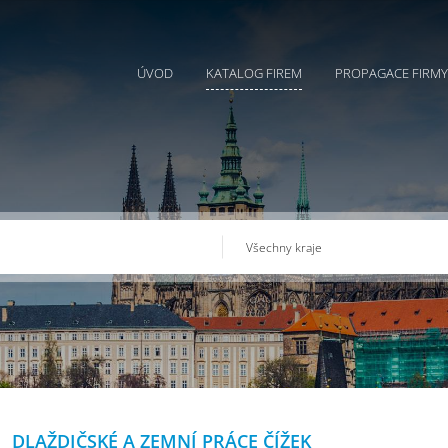
ÚVOD
KATALOG FIREM
PROPAGACE FIRMY
DLAŽDIČSKÉ A ZEMNÍ PRÁCE ČÍŽEK