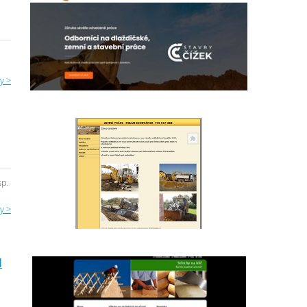
y >
sp.
y >
Ň