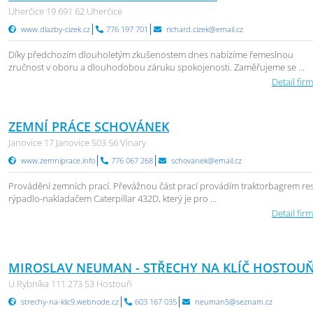
Uherčice 19 691 62 Uherčice
www.dlazby-cizek.cz
776 197 701
richard.cizek@email.cz
Díky předchozím dlouholetým zkušenostem dnes nabízíme řemeslnou
zručnost v oboru a dlouhodobou záruku spokojenosti. Zaměřujeme se ...
Detail firm
ZEMNÍ PRÁCE SCHOVÁNEK
Janovice 17 Janovice 503 56 Vinary
www.zemniprace.info
776 067 268
schovanek@email.cz
Provádění zemních prací. Převážnou část prací provádím traktorbagrem re
rýpadlo-nakladačem Caterpillar 432D, který je pro ...
Detail firm
MIROSLAV NEUMAN - STŘECHY NA KLÍČ HOSTOU
U Rybníka 111 273 53 Hostouň
strechy-na-klic9.webnode.cz
603 167 035
neuman5@seznam.cz