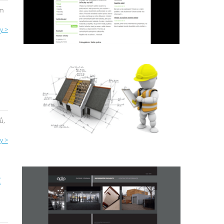
ém
y >
ů,
y >
C