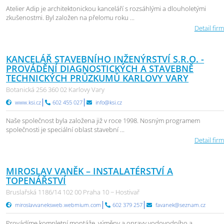
Atelier Adip je architektonickou kanceláří s rozsáhlými a dlouholetými
zkušenostmi. Byl založen na přelomu roku ...
Detail firm
KANCELÁŘ STAVEBNÍHO INŽENÝRSTVÍ S.R.O. -
PROVÁDĚNÍ DIAGNOSTICKÝCH A STAVEBNĚ
TECHNICKÝCH PRŮZKUMŮ KARLOVY VARY
Botanická 256 360 02 Karlovy Vary
www.ksi.cz
602 455 027
info@ksi.cz
Naše společnost byla založena již v roce 1998. Nosným programem
společnosti je speciální oblast stavební ...
Detail firm
MIROSLAV VANĚK – INSTALATÉRSTVÍ A
TOPENÁŘSTVÍ
Bruslařská 1186/14 102 00 Praha 10 − Hostivař
miroslavvaneksweb.webmium.com
602 379 257
favanek@seznam.cz
Provádíme kompletní montáže, výměny a opravy vodovodního a