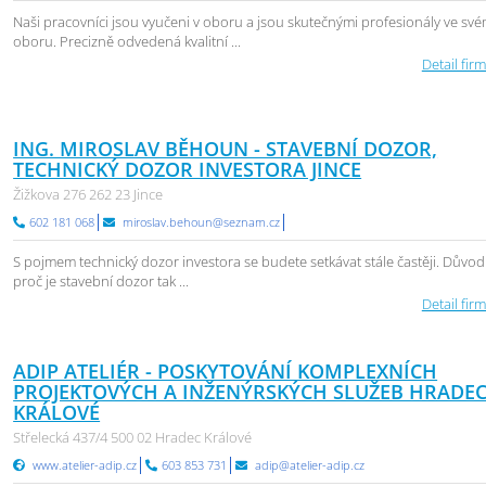
Naši pracovníci jsou vyučeni v oboru a jsou skutečnými profesionály ve sv
oboru. Precizně odvedená kvalitní ...
Detail firm
ING. MIROSLAV BĚHOUN - STAVEBNÍ DOZOR,
TECHNICKÝ DOZOR INVESTORA JINCE
Žižkova 276 262 23 Jince
602 181 068
miroslav.behoun@seznam.cz
S pojmem technický dozor investora se budete setkávat stále častěji. Důvod
proč je stavební dozor tak ...
Detail firm
ADIP ATELIÉR - POSKYTOVÁNÍ KOMPLEXNÍCH
PROJEKTOVÝCH A INŽENÝRSKÝCH SLUŽEB HRADE
KRÁLOVÉ
Střelecká 437/4 500 02 Hradec Králové
www.atelier-adip.cz
603 853 731
adip@atelier-adip.cz