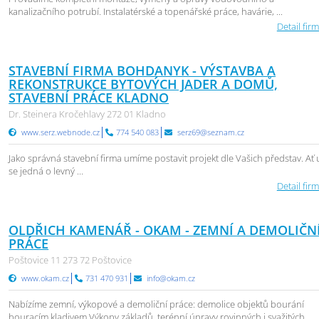
kanalizačního potrubí. Instalatérské a topenářské práce, havárie, ...
Detail firm
STAVEBNÍ FIRMA BOHDANYK - VÝSTAVBA A
REKONSTRUKCE BYTOVÝCH JADER A DOMŮ,
STAVEBNÍ PRÁCE KLADNO
Dr. Steinera Kročehlavy 272 01 Kladno
www.serz.webnode.cz
774 540 083
serz69@seznam.cz
Jako správná stavební firma umíme postavit projekt dle Vašich představ. Ať 
se jedná o levný ...
Detail firm
OLDŘICH KAMENÁŘ - OKAM - ZEMNÍ A DEMOLIČN
PRÁCE
Poštovice 11 273 72 Poštovice
www.okam.cz
731 470 931
info@okam.cz
Nabízíme zemní, výkopové a demoliční práce: demolice objektů bourání
bouracím kladivem Výkopy základů, terénní úpravy rovinných i svažitých ...