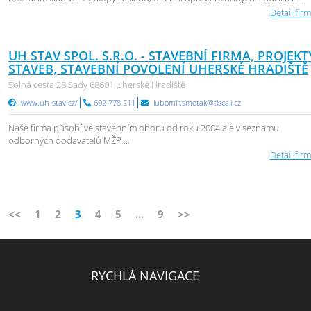
Detail firm
UH STAV SPOL. S.R.O. - STAVEBNÍ FIRMA, PROJEKT
STAVEB, STAVEBNÍ POVOLENÍ UHERSKÉ HRADIŠTĚ
Solná cesta 28 Sady 68601 Uherské Hradiště
www.uh-stav.cz/
602 778 211
lubomir.smetak@tiscali.cz
Naše firma působí ve stavebním oboru od roku 2004 aje v seznamu
odborných dodavatelů MŽP ...
Detail firm
<<
1
2
3
4
5
...
9
>>
RYCHLÁ NAVIGACE