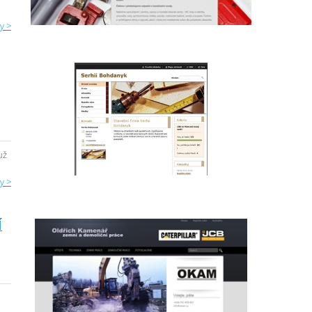
y >
už
y >
Í