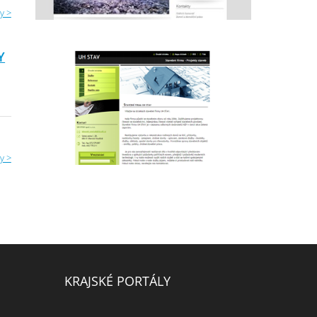
y >
Y
y >
KRAJSKÉ PORTÁLY