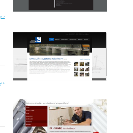
y >
y >