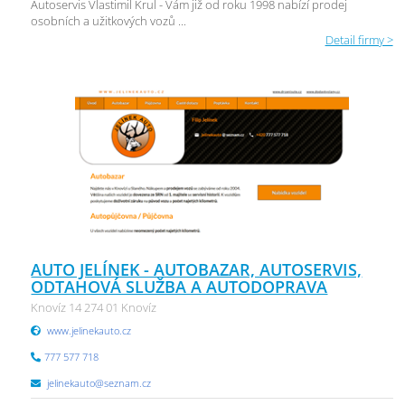
Autoservis Vlastimil Krul - Vám již od roku 1998 nabízí prodej
osobních a užitkových vozů ...
Detail firmy >
AUTO JELÍNEK - AUTOBAZAR, AUTOSERVIS,
ODTAHOVÁ SLUŽBA A AUTODOPRAVA
Knovíz 14 274 01 Knovíz
www.jelinekauto.cz
777 577 718
jelinekauto@seznam.cz