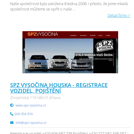
Naše společnost byla založena 8.ledna.2008. I přesto, že jsme mladá
společnost můžeme se opřít o naše ...
Detail firmy >
SPZ VYSOČINA HOUSKA - REGISTRACE
VOZIDEL, POJIŠTĚNÍ
Znojemská 119 586 01 Jihlava
www.spz-vysocina.cz
606 954 974
info@spz-vysocina.cz
Registrace vozidel +420 606 687 738 Pojištění +420 777 582 338 SPZ -