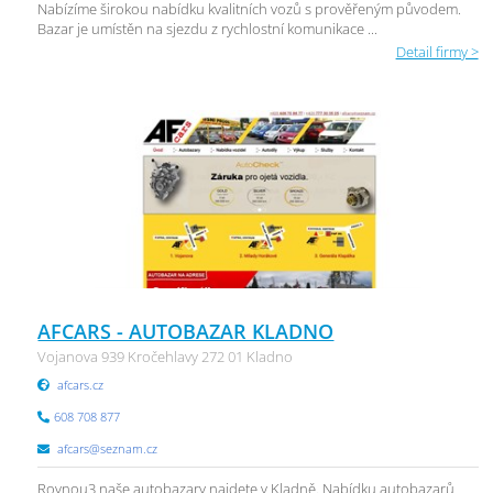
Nabízíme širokou nabídku kvalitních vozů s prověřeným původem.
Bazar je umístěn na sjezdu z rychlostní komunikace ...
Detail firmy >
AFCARS - AUTOBAZAR KLADNO
Vojanova 939 Kročehlavy 272 01 Kladno
afcars.cz
608 708 877
afcars@seznam.cz
Rovnou3 naše autobazary najdete v Kladně. Nabídku autobazarů