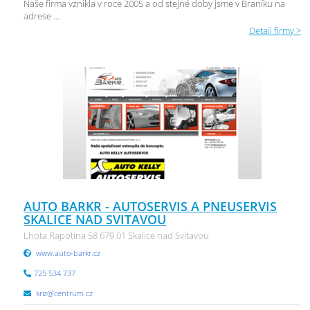
Naše firma vznikla v roce 2005 a od stejné doby jsme v Braníku na
adrese ...
Detail firmy >
AUTO BARKR - AUTOSERVIS A PNEUSERVIS
SKALICE NAD SVITAVOU
Lhota Rapotina 58 679 01 Skalice nad Svitavou
www.auto-barkr.cz
725 534 737
kriz@centrum.cz