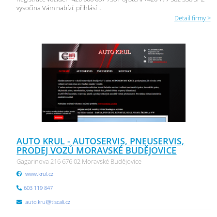
vysočina Vám nabízí: přihlásí ...
Detail firmy >
AUTO KRUL - AUTOSERVIS, PNEUSERVIS,
PRODEJ VOZŮ MORAVSKÉ BUDĚJOVICE
Gagarinova 216 676 02 Moravské Budějovice
www.krul.cz
603 119 847
auto.krul@tiscali.cz