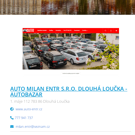
AUTO MILAN ENTR S.R.O. DLOUHÁ LOUČKA -
AUTOBAZAR
1. máje 112 783 86 Dlouhá Loučka
www.auto-entr.cz
777 941 737
milan.entr@seznam.cz