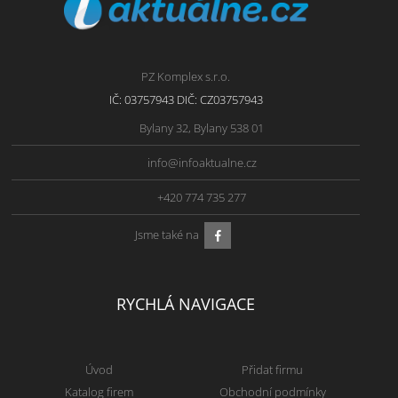
PZ Komplex s.r.o.
IČ: 03757943 DIČ: CZ03757943
Bylany 32, Bylany 538 01
info@infoaktualne.cz
+420 774 735 277
Jsme také na
RYCHLÁ NAVIGACE
Úvod
Přidat firmu
Katalog firem
Obchodní podmínky