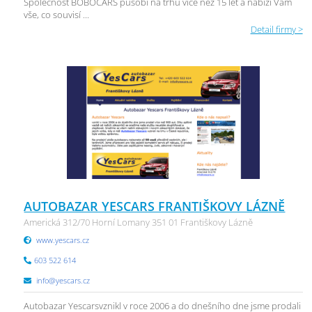
Společnost BOBOCARS působí na trhu více než 15 let a nabízí Vám
vše, co souvisí ...
Detail firmy >
AUTOBAZAR YESCARS FRANTIŠKOVY LÁZNĚ
Americká 312/70 Horní Lomany 351 01 Františkovy Lázně
www.yescars.cz
603 522 614
info@yescars.cz
Autobazar Yescarsvznikl v roce 2006 a do dnešního dne jsme prodali