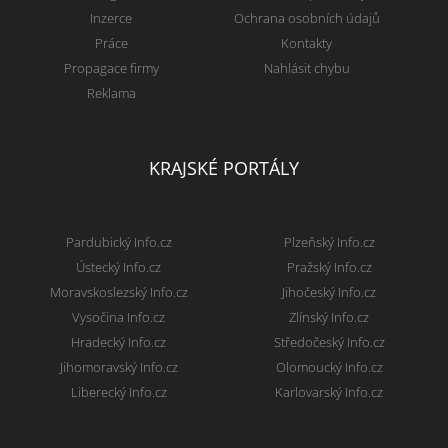
Inzerce
Ochrana osobních údajů
Práce
Kontakty
Propagace firmy
Nahlásit chybu
Reklama
KRAJSKÉ PORTÁLY
Pardubický Info.cz
Plzeňský Info.cz
Ústecký Info.cz
Pražský Info.cz
Moravskoslezský Info.cz
Jihočeský Info.cz
Vysočina Info.cz
Zlínský Info.cz
Hradecký Info.cz
Středočeský Info.cz
Jihomoravský Info.cz
Olomoucký Info.cz
Liberecký Info.cz
Karlovarský Info.cz