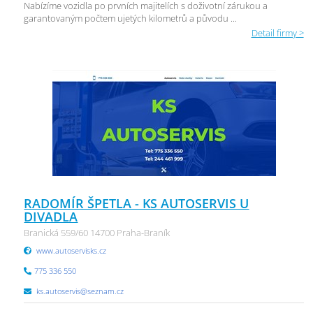
Nabízíme vozidla po prvních majitelích s doživotní zárukou a
garantovaným počtem ujetých kilometrů a původu ...
Detail firmy >
RADOMÍR ŠPETLA - KS AUTOSERVIS U
DIVADLA
Branická 559/60 14700 Praha-Braník
www.autoservisks.cz
775 336 550
ks.autoservis@seznam.cz