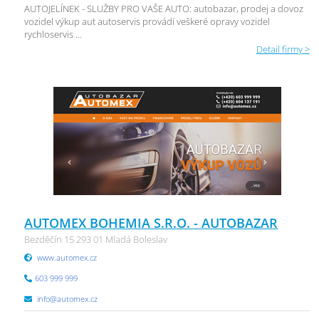
AUTOJELÍNEK - SLUŽBY PRO VAŠE AUTO: autobazar, prodej a dovoz
vozidel výkup aut autoservis provádí veškeré opravy vozidel
rychloservis ...
Detail firmy >
AUTOMEX BOHEMIA S.R.O. - AUTOBAZAR
Bezděčín 15 293 01 Mladá Boleslav
www.automex.cz
603 999 999
info@automex.cz