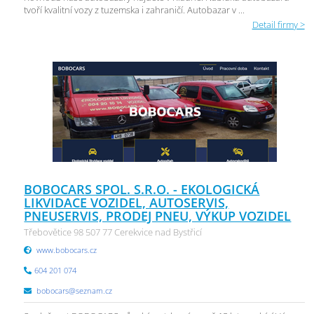
tvoří kvalitní vozy z tuzemska i zahraničí. Autobazar v ...
Detail firmy >
BOBOCARS SPOL. S.R.O. - EKOLOGICKÁ
LIKVIDACE VOZIDEL, AUTOSERVIS,
PNEUSERVIS, PRODEJ PNEU, VÝKUP VOZIDEL
Třebovětice 98 507 77 Cerekvice nad Bystřicí
www.bobocars.cz
604 201 074
bobocars@seznam.cz