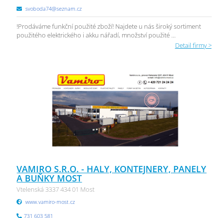
svoboda74@seznam.cz
!Prodáváme funkční použité zboží! Najdete u nás široký sortiment
použitého elektrického i akku nářadí, množství použité ...
Detail firmy >
VAMIRO S.R.O. - HALY, KONTEJNERY, PANELY
A BUŇKY MOST
Vtelenská 3337 434 01 Most
www.vamiro-most.cz
731 603 581