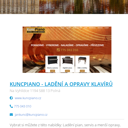
KUNCPIANO - LADĚNÍ A OPRAVY KLAVÍRŮ
Na Vyhlídce 1194 588 13 Polná
www.kuncpiano.cz
775 043 010
jankunc@kuncpiano.cz
Vybrat si můžete z této nabídky: Ladění pian, servis a menší opravy,