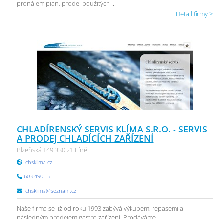
pronájem pian, prodej použitých ...
Detail firmy >
CHLADÍRENSKÝ SERVIS KLÍMA S.R.O. - SERVIS
A PRODEJ CHLADÍCÍCH ZAŘÍZENÍ
Plzeňská 149 330 21 Líně
chsklima.cz
603 490 151
chsklima@seznam.cz
Naše firma se již od roku 1993 zabývá výkupem, repasemi a
následným prodejem gastro zařízení. Prodáváme ...