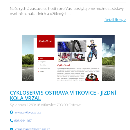
Naše rychlá zástava se hodí i pro Vás, poskytujeme možnost zástavy
osobních, nákladních a užitkových ...
Detail firmy >
CYKLOSERVIS OSTRAVA VÍTKOVICE - JÍZDNÍ
KOLA VRZAL
Syllabova 1269/16 Vítkovice 703 00 Ostrava
www.cyklo-vrzal.cz
606 944 467
vrzal.marcel@seznam.cz