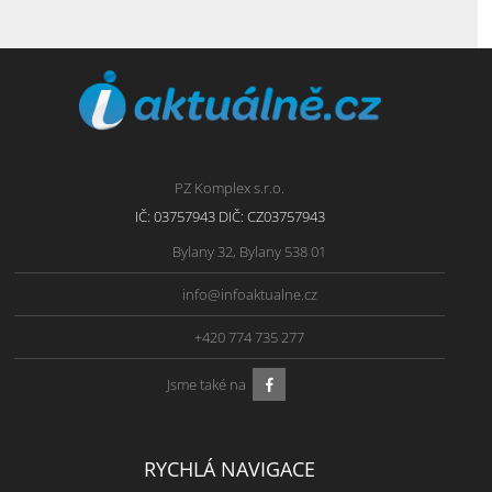
PZ Komplex s.r.o.
IČ: 03757943 DIČ: CZ03757943
Bylany 32, Bylany 538 01
info@infoaktualne.cz
+420 774 735 277
Jsme také na
RYCHLÁ NAVIGACE