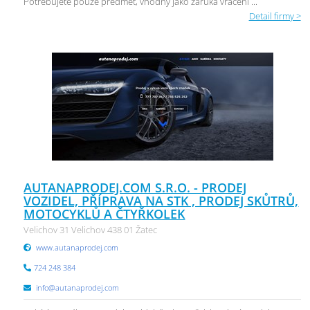
Potřebujete pouze předmět, vhodný jako záruka vrácení ...
Detail firmy >
AUTANAPRODEJ.COM S.R.O. - PRODEJ
VOZIDEL, PŘÍPRAVA NA STK , PRODEJ SKŮTRŮ,
MOTOCYKLŮ A ČTYŘKOLEK
Velichov 31 Velichov 438 01 Žatec
www.autanaprodej.com
724 248 384
info@autanaprodej.com