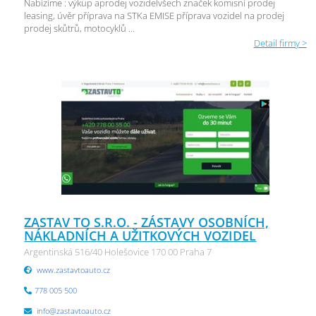
Nabízíme : výkup aprodej vozidelvšech značek komisní prodej
leasing, úvěr příprava na STKa EMISE příprava vozidel na prodej
prodej skůtrů, motocyklů ...
Detail firmy >
ZASTAV TO S.R.O. - ZÁSTAVY OSOBNÍCH,
NÁKLADNÍCH A UŽITKOVÝCH VOZIDEL
Argentinská 516/40 Holešovice 170 00 Praha 7
www.zastavtoauto.cz
778 005 500
info@zastavtoauto.cz