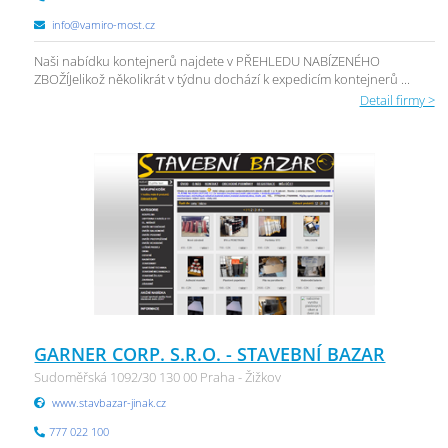
info@vamiro-most.cz
Naši nabídku kontejnerů najdete v PŘEHLEDU NABÍZENÉHO
ZBOŽÍJelikož několikrát v týdnu dochází k expedicím kontejnerů ...
Detail firmy >
GARNER CORP. S.R.O. - STAVEBNÍ BAZAR
Sudoměřská 1092/30 130 00 Praha - Žižkov
www.stavbazar-jinak.cz
777 022 100