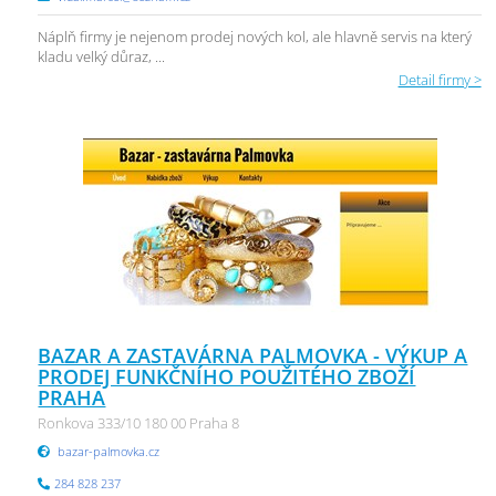
Náplň firmy je nejenom prodej nových kol, ale hlavně servis na který
kladu velký důraz, ...
Detail firmy >
BAZAR A ZASTAVÁRNA PALMOVKA - VÝKUP A
PRODEJ FUNKČNÍHO POUŽITÉHO ZBOŽÍ
PRAHA
Ronkova 333/10 180 00 Praha 8
bazar-palmovka.cz
284 828 237