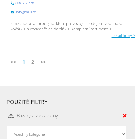
608 667 778
info@malli.cz
Jsme značková prodejna, které provozuje prodej, servis a bazar
kočárků, autosedaček a doplňků. Kompletní sortiment u ...
Detail firmy >
<<
1
2
>>
POUŽITÉ FILTRY
Bazary a zastavárny