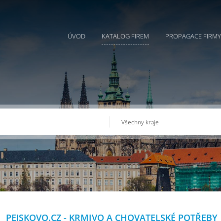
ÚVOD
KATALOG FIREM
PROPAGACE FIRMY
PEJSKOVO.CZ - KRMIVO A CHOVATELSKÉ POTŘEBY