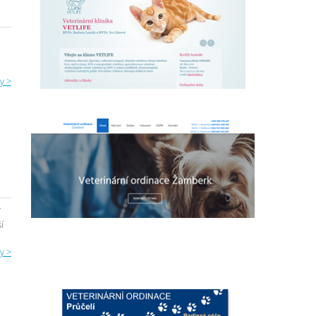
y >
í
í
y >