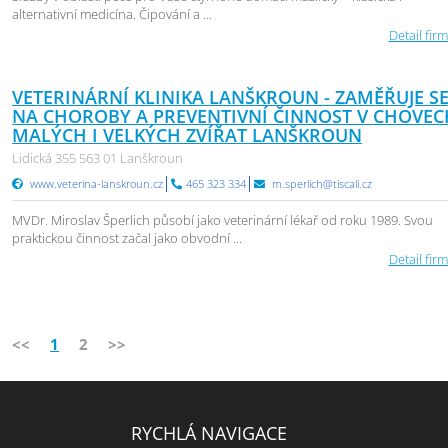
alternativní medicína. Čipování a ...
Detail firm
VETERINÁRNÍ KLINIKA LANŠKROUN - ZAMĚŘUJE S
NA CHOROBY A PREVENTIVNÍ ČINNOST V CHOVEC
MALÝCH I VELKÝCH ZVÍŘAT LANŠKROUN
Lidická 355 563 01 Lanškroun
www.veterina-lanskroun.cz
465 323 334
m.sperlich@tiscali.cz
MVDr. Miroslav Šperlich působí jako veterinární lékař od roku 1989. Svou
praktickou činnost začal jako obvodní ...
Detail firm
<<
1
2
>>
RYCHLÁ NAVIGACE