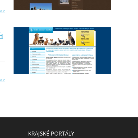
y >
E
H
y >
KRAJSKÉ PORTÁLY