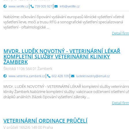
www.vetlife.cz
739 005 927
info@vetlife.cz
Nabízíme: očkování čipování vydávání europasů klinické vyšetření včetně
vyšetření krve, moči a trusu RTG a sonografické vyšetření specializovaná
vyšetření - oftalmologické ...
Detail firm
MVDR. LUDĚK NOVOTNÝ - VETERINÁRNÍ LÉKAŘ
KOMPLETNÍ SLUŽBY VETERINÁRNÍ KLINIKY
ŽAMBERK
Školská 1106 564 01 Žamberk
www.veterina.zamberk.cz
602 428 109
ludeknovotny@email.cz
MVDr. LUDĚK NOVOTNÝ - VETERINÁRNÍ LÉKAŘ kompletní služby veterinárn
kliniky Žamberk Nabízíme kompletní služby: vakcinace odčervení ošetření uš
drápků análních žlázek čipování vyšetření zákroky ...
Detail firm
VETERINÁRNÍ ORDINACE PRŮČELÍ
V průčelí 1652/6 149 00 Praha