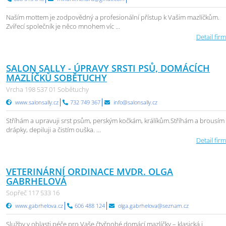
Naším mottem je zodpovědný a profesionální přístup k Vašim mazlíčkům.
Zvířecí společník je něco mnohem víc ...
Detail firm
SALON SALLY - ÚPRAVY SRSTI PSŮ, DOMÁCÍCH
MAZLÍČKŮ SOBĚTUCHY
Vrcha 198 537 01 Sobětuchy
www.salonsally.cz
732 749 367
info@salonsally.cz
Stříhám a upravuji srst psům, perským kočkám, králíkům.Stříhám a brousím
drápky, depiluji a čistím ouška. ...
Detail firm
VETERINÁRNÍ ORDINACE MVDR. OLGA
GABRHELOVÁ
Sopřeč 117 533 16
www.gabrhelova.cz
606 488 124
olga.gabrhelova@seznam.cz
Služby v oblasti péče pro Vaše čtyřnohé domácí mazlíčky – klasická i