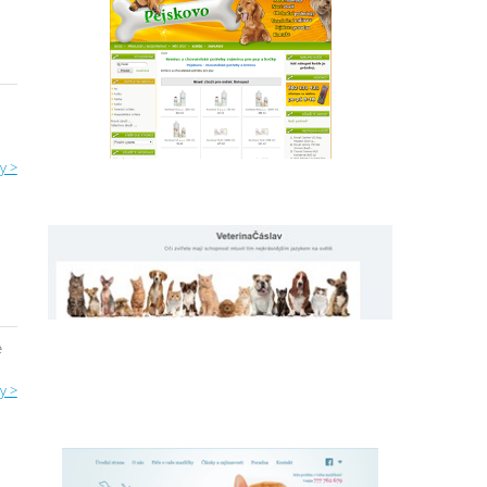
y >
e
y >