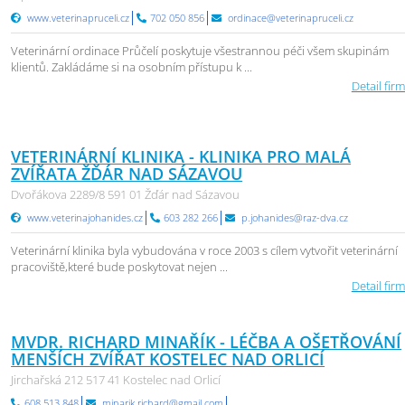
www.veterinapruceli.cz
702 050 856
ordinace@veterinapruceli.cz
Veterinární ordinace Průčelí poskytuje všestrannou péči všem skupinám
klientů. Zakládáme si na osobním přístupu k ...
Detail firm
VETERINÁRNÍ KLINIKA - KLINIKA PRO MALÁ
ZVÍŘATA ŽĎÁR NAD SÁZAVOU
Dvořákova 2289/8 591 01 Žďár nad Sázavou
www.veterinajohanides.cz
603 282 266
p.johanides@raz-dva.cz
Veterinární klinika byla vybudována v roce 2003 s cílem vytvořit veterinární
pracoviště,které bude poskytovat nejen ...
Detail firm
MVDR. RICHARD MINAŘÍK - LÉČBA A OŠETŘOVÁNÍ
MENŠÍCH ZVÍŘAT KOSTELEC NAD ORLICÍ
Jirchařská 212 517 41 Kostelec nad Orlicí
608 513 848
minarik.richard@gmail.com