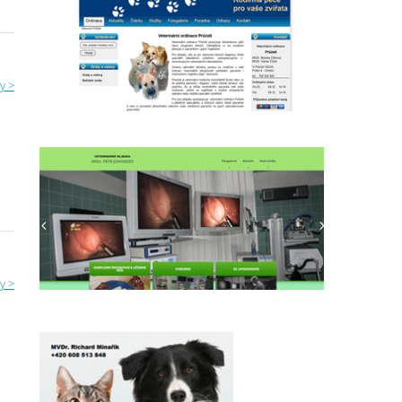
y >
y >