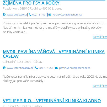
ZEJMÉNA PRO PSY A KOČKY
Pazderkova 955/10 Rochlice 460 06 Liberec
www.pejskovo.cz
602 131 421
kolafova.eva@seznam.cz
Krmivo, chovatelské potřeby zejména pro psy a kočky a veterinární cetrum.
Nabízíme : krmiva kosmetiku pro mazlíčky doplňky stravy hračky oblečky
pelíšky vodítka a ...
Detail firm
MVDR. PAVLÍNA VÁŇOVÁ - VETERINÁRNÍ KLINIKA
ČÁSLAV
Zahradní 1363 286 01 Čáslav
www.veterinacaslav.cz
603 477 758
pavlin.vanova@seznam.cz
Naše veterinární klinika poskytuje veterinární péči již od roku 2003.Nabízím
služby jak pro vaše kamarády ...
Detail firm
VETLIFE S.R.O. - VETERINÁRNÍ KLINIKA KLADNO
28. října 1226 273 09 Kladno