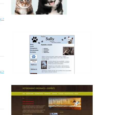
y >
y >