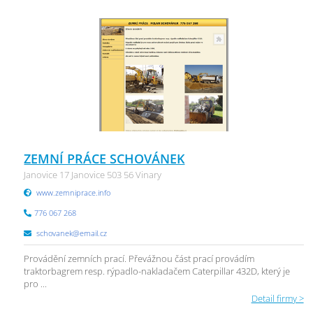
ZEMNÍ PRÁCE SCHOVÁNEK
Janovice 17 Janovice 503 56 Vinary
www.zemniprace.info
776 067 268
schovanek@email.cz
Provádění zemních prací. Převážnou část prací provádím
traktorbagrem resp. rýpadlo-nakladačem Caterpillar 432D, který je
pro ...
Detail firmy >