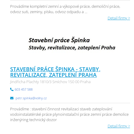
Provádíme kompletní zemní a výkopové práce, demoliční práce,
odvoz suti, zeminy, písku, odvoz odpadu a ...
Detail firmy >
STAVEBNÍ PRÁCE ŠPINKA - STAVBY,
REVITALIZACE, ZATEPLENÍ PRAHA
Jindřicha Plachty 1810/3 Smíchov 150 00 Praha
603 457 588
petr.spinka@volny.cz
Provádíme : stavební činnost revitalizaci staveb zateplování
vodoinstalatérské práce plynoinstalační práce zemní práce demolice
inženýring technický dozor
Detail firmy >