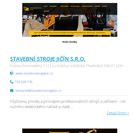
STAVEBNÍ STROJE JIČÍN S.R.O.
Konecchlumského 1113 (u Kobitu) Valdické Předměstí 506 01 Jičín
www.stavebnistrojejicin.cz
776 639 776
skrivanek@stavebnistrojejicin.cz
Půjčovna, prodej a pronájem profesionálních strojů a zařízení – od
ručního elektrického nářadí a malé ...
Detail firmy >