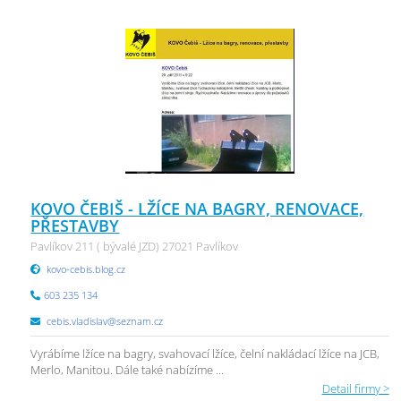
KOVO ČEBIŠ - LŽÍCE NA BAGRY, RENOVACE,
PŘESTAVBY
Pavlíkov 211 ( bývalé JZD) 27021 Pavlíkov
kovo-cebis.blog.cz
603 235 134
cebis.vladislav@seznam.cz
Vyrábíme lžíce na bagry, svahovací lžíce, čelní nakládací lžíce na JCB,
Merlo, Manitou. Dále také nabízíme ...
Detail firmy >