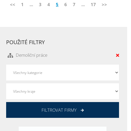
<<
1
...
3
4
5
6
7
...
17
>>
POUŽITÉ FILTRY
Demoliční práce
FILTROVAT FIRMY