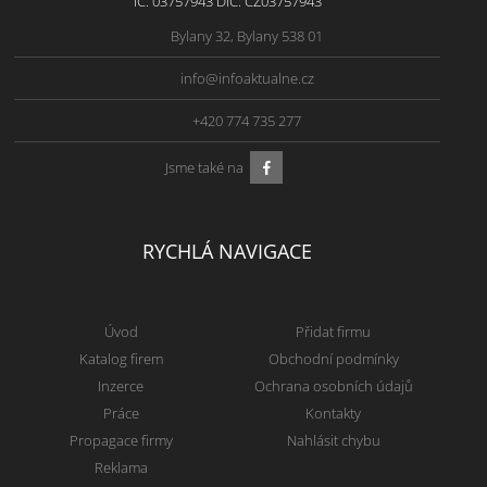
IČ: 03757943 DIČ: CZ03757943
Bylany 32, Bylany 538 01
info@infoaktualne.cz
+420 774 735 277
Jsme také na
RYCHLÁ NAVIGACE
Úvod
Přidat firmu
Katalog firem
Obchodní podmínky
Inzerce
Ochrana osobních údajů
Práce
Kontakty
Propagace firmy
Nahlásit chybu
Reklama