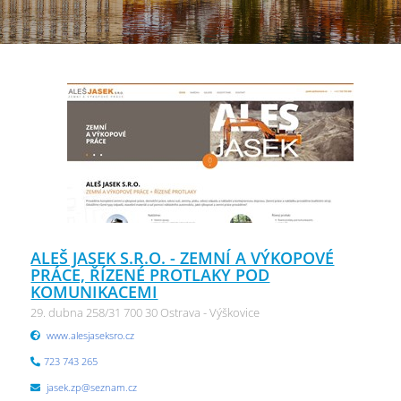
ALEŠ JASEK S.R.O. - ZEMNÍ A VÝKOPOVÉ
PRÁCE, ŘÍZENÉ PROTLAKY POD
KOMUNIKACEMI
29. dubna 258/31 700 30 Ostrava - Výškovice
www.alesjaseksro.cz
723 743 265
jasek.zp@seznam.cz