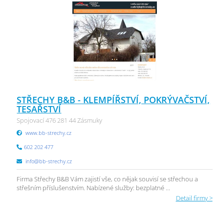
STŘECHY B&B - KLEMPÍŘSTVÍ, POKRÝVAČSTVÍ,
TESAŘSTVÍ
Spojovací 476 281 44 Zásmuky
www.bb-strechy.cz
602 202 477
info@bb-strechy.cz
Firma Střechy B&B Vám zajistí vše, co nějak souvisí se střechou a
střešním příslušenstvím. Nabízené služby: bezplatné ...
Detail firmy >