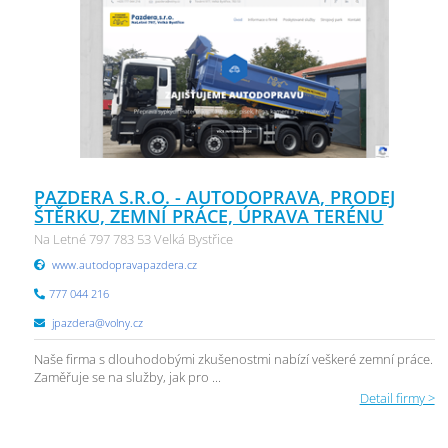
PAZDERA S.R.O. - AUTODOPRAVA, PRODEJ
ŠTĚRKU, ZEMNÍ PRÁCE, ÚPRAVA TERÉNU
Na Letné 797 783 53 Velká Bystřice
www.autodopravapazdera.cz
777 044 216
jpazdera@volny.cz
Naše firma s dlouhodobými zkušenostmi nabízí veškeré zemní práce.
Zaměřuje se na služby, jak pro ...
Detail firmy >