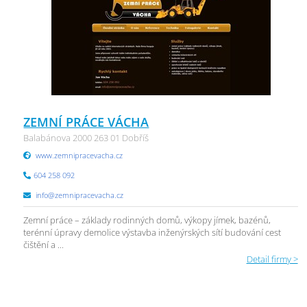
ZEMNÍ PRÁCE VÁCHA
Balabánova 2000 263 01 Dobříš
www.zemnipracevacha.cz
604 258 092
info@zemnipracevacha.cz
Zemní práce – základy rodinných domů, výkopy jímek, bazénů,
terénní úpravy demolice výstavba inženýrských sítí budování cest
čištění a ...
Detail firmy >