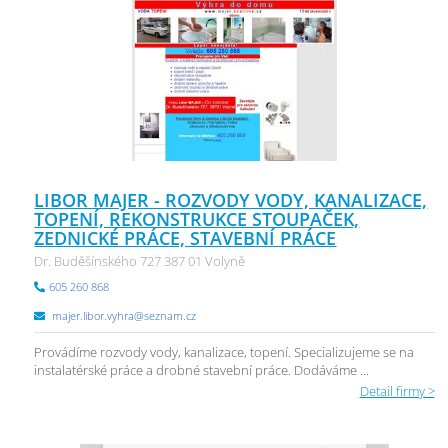
LIBOR MAJER - ROZVODY VODY, KANALIZACE,
TOPENÍ, REKONSTRUKCE STOUPAČEK,
ZEDNICKÉ PRÁCE, STAVEBNÍ PRÁCE
Dr. Buděšínského 727 387 01 Volyně
605 260 868
majer.libor.vyhra@seznam.cz
Provádíme rozvody vody, kanalizace, topení. Specializujeme se na
instalatérské práce a drobné stavební práce. Dodáváme ...
Detail firmy >