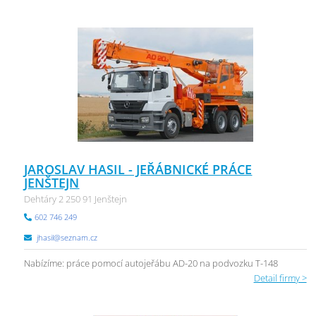
JAROSLAV HASIL - JEŘÁBNICKÉ PRÁCE
JENŠTEJN
Dehtáry 2 250 91 Jenštejn
602 746 249
jhasil@seznam.cz
Nabízíme: práce pomocí autojeřábu AD-20 na podvozku T-148
Detail firmy >