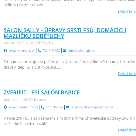
jediní v Hradci Králové ...
Detail firm
SALON SALLY - ÚPRAVY SRSTI PSŮ, DOMÁCÍCH
MAZLÍČKŮ SOBĚTUCHY
Vrcha 198 537 01 Sobětuchy
www.salonsally.cz
732 749 367
info@salonsally.cz
Stříhám a upravuji srst psům, perským kočkám, králíkům.Stříhám a brousím
drápky, depiluji a čistím ouška. ...
Detail firm
ZVERIFIT - PSÍ SALÓN BABICE
Babice 24 785 01 Babice
www.psisalon-pif.cz
777 019 260
jitulabezdekova@seznam.cz
V roce 2007 byla založena malá rodinná firma Chovatelské potřeby ZVERIFI
Naše zkušenosti o kvalitě ...
Detail firm