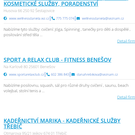
KOSMETICKÉ SLUŽBY, PORADENSTVÍ
Husova 66 250 92 Šestajovice
www.wellnessdaniela.wz.cz
775 775 074
wellnessdaniela@seznam.cz
Nabízíme tyto služby: cvičení: Jóga, Spinning , tanečky pro děti a dospělé ,
posilování střed těla ...
Detail firm
SPORT A RELAX CLUB - FITNESS BENEŠOV
Na Karlově 80 25601 Benešov
www.sportarelaxclub.cz
602 386 843
danahrebikova@seznam.cz
Nabízíme posilovnu, squash, sál pro různé druhy cvičení , saunu, beach
volejbal, stolní tenis a ...
Detail firm
KADEŘNICTVÍ MARIKA - KADEŘNICKÉ SLUŽBY
TŘEBÍČ
Otmarova 95/21 Jejkov 674 01 Třebíč