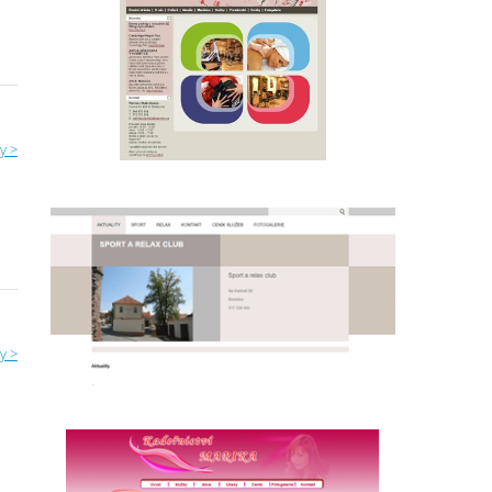
y >
y >