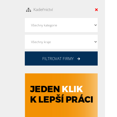
Kadeřnictví
FILTROVAT FIRMY