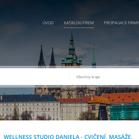
ÚVOD
KATALOG FIREM
PROPAGACE FIRMY
WELLNESS STUDIO DANIELA - CVIČENÍ, MASÁŽE,