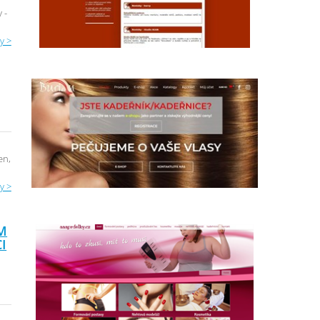
 -
y >
en,
y >
M
I