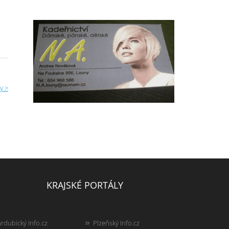
y >
KRAJSKÉ PORTÁLY
rdubický Info.cz
Plzeňský Info.cz