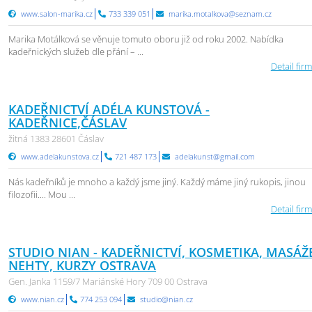
www.salon-marika.cz
733 339 051
marika.motalkova@seznam.cz
Marika Motálková se věnuje tomuto oboru již od roku 2002. Nabídka
kadeřnických služeb dle přání – ...
Detail firm
KADEŘNICTVÍ ADÉLA KUNSTOVÁ -
KADEŘNICE,ČÁSLAV
žitná 1383 28601 Čáslav
www.adelakunstova.cz
721 487 173
adelakunst@gmail.com
Nás kadeřníků je mnoho a každý jsme jiný. Každý máme jiný rukopis, jinou
filozofii.... Mou ...
Detail firm
STUDIO NIAN - KADEŘNICTVÍ, KOSMETIKA, MASÁŽ
NEHTY, KURZY OSTRAVA
Gen. Janka 1159/7 Mariánské Hory 709 00 Ostrava
www.nian.cz
774 253 094
studio@nian.cz