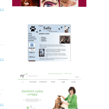
y >
y >
T.
y >