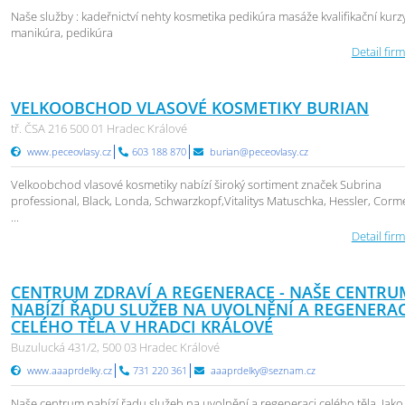
Naše služby : kadeřnictví nehty kosmetika pedikúra masáže kvalifikační kurzy
manikúra, pedikúra
Detail firm
VELKOOBCHOD VLASOVÉ KOSMETIKY BURIAN
tř. ČSA 216 500 01 Hradec Králové
www.peceovlasy.cz
603 188 870
burian@peceovlasy.cz
Velkoobchod vlasové kosmetiky nabízí široký sortiment značek Subrina
professional, Black, Londa, Schwarzkopf,Vitalitys Matuschka, Hessler, Corm
...
Detail firm
CENTRUM ZDRAVÍ A REGENERACE - NAŠE CENTRU
NABÍZÍ ŘADU SLUŽEB NA UVOLNĚNÍ A REGENERAC
CELÉHO TĚLA V HRADCI KRÁLOVÉ
Buzulucká 431/2, 500 03 Hradec Králové
www.aaaprdelky.cz
731 220 361
aaaprdelky@seznam.cz
Naše centrum nabízí řadu služeb na uvolnění a regeneraci celého těla. Jako