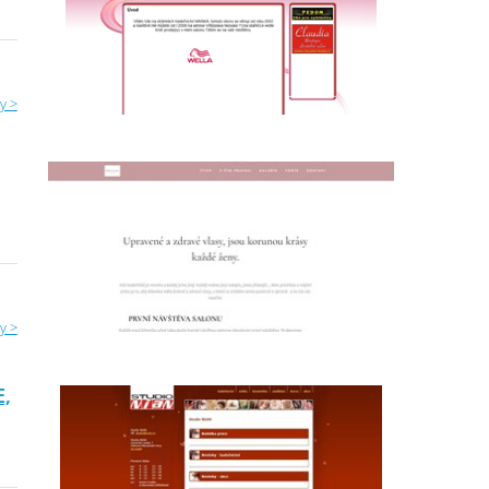
y >
y >
E,