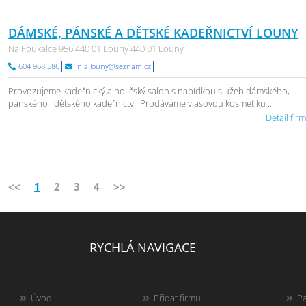
DÁMSKÉ, PÁNSKÉ A DĚTSKÉ KADEŘNICTVÍ LOUNY
Na Foukalce 956 440 01 Louny 440 01 Louny
604 968 586
n.a.louny@seznam.cz
Provozujeme kadeřnický a holičský salon s nabídkou služeb dámského,
pánského i dětského kadeřnictví. Prodáváme vlasovou kosmetiku ...
Detail firm
<<
1
2
3
4
>>
RYCHLÁ NAVIGACE
Úvod
Přidat firmu
Pa